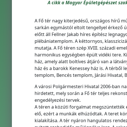
A cikk a Magyar Épületgépészet sza
A Fő tér nagy kiterjedésű, országos hírű m
sarkán egymástól eltolt tengellyel érkező út
előtt áll Fellner Jakab híres építész legnag
plébániatemplom. A kéttornyos, klasszicizá
mutatja. A Fő téren szép XVIII. századi em
harmonikus egységben épült vidéki tere. K
ház, amely alatt boltíves átjáró van a látv
ház és a barokk Kenessey ház is. A térből 
templom, Bencés templom, Járási Hivatal, B
A városi Polgármesteri Hivatal 2006-ban na
hirdetett, mely során a Fő tér teljes rekons
engedélyezési tervek.
A téren a közúti forgalmat megszüntették é
elő, ezért a munkák elhúzódtak. A teret kör
kialakítása. A tér nyáron hangulatos rende