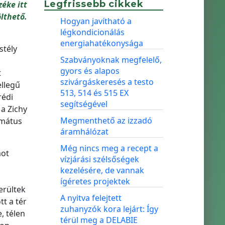
Legfrissebb cikkek
éke itt
ölthető.
Hogyan javítható a
légkondicionálás
energiahatékonysága
stély
Szabványoknak megfelelő,
gyors és alapos
t
szivárgáskeresés a testo
ellegű
513, 514 és 515 EX
rédi
segítségével
 a Zichy
Megmenthető az izzadó
rmátus
áramhálózat
Még nincs meg a recept a
mot
vízjárási szélsőségek
kezelésére, de vannak
ígéretes projektek
erültek
A nyitva felejtett
t a tér
zuhanyzók kora lejárt: Így
, télen
térül meg a DELABIE