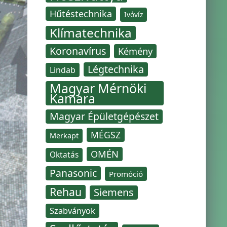
Hűtéstechnika
Ivóvíz
Klímatechnika
Koronavírus
Kémény
Légtechnika
Lindab
Magyar Mérnöki
Kamara
Magyar Épületgépészet
MÉGSZ
Merkapt
OMÉN
Oktatás
Panasonic
Promóció
Rehau
Siemens
Szabványok