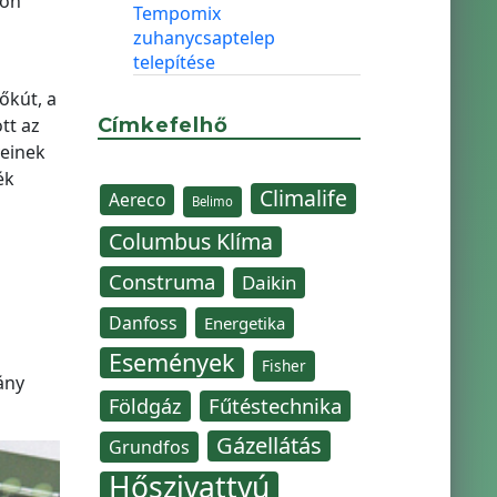
non
Tempomix
zuhanycsaptelep
telepítése
őkút, a
tt az
Címkefelhő
veinek
ék
Climalife
Aereco
Belimo
Columbus Klíma
Construma
Daikin
Danfoss
Energetika
Események
Fisher
ány
Fűtéstechnika
Földgáz
Gázellátás
Grundfos
Hőszivattyú