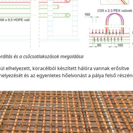
fordítás és a csőcsatlakozások megoldása
lül elhelyezett, köracélból készített hálóra vannak erősítve
lhelyezését és az egyenletes hőelvonást a pálya felső részéné