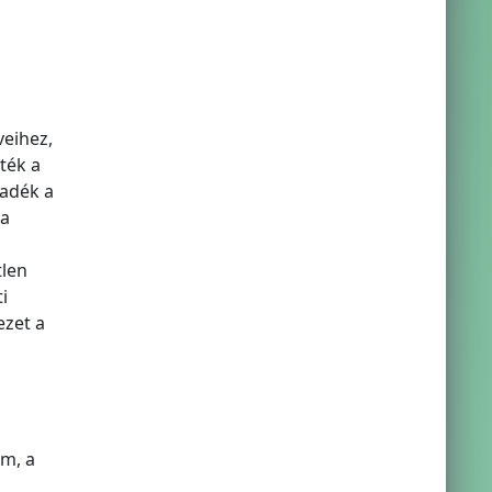
veihez,
ték a
yadék a
 a
tlen
i
ezet a
mm, a