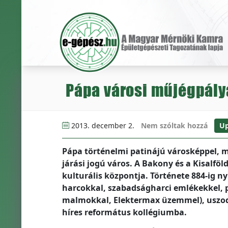
Pápa városi műjégpály
2013. december 2.
Nem szóltak hozzá
U
Pápa történelmi patinájú városképpel, 
járási jogú város. A Bakony és a Kisalfö
kulturális központja. Története 884-ig ny
harcokkal, szabadságharci emlékekkel, p
malmokkal, Elektermax üzemmel), uszodával
híres református kollégiumba.