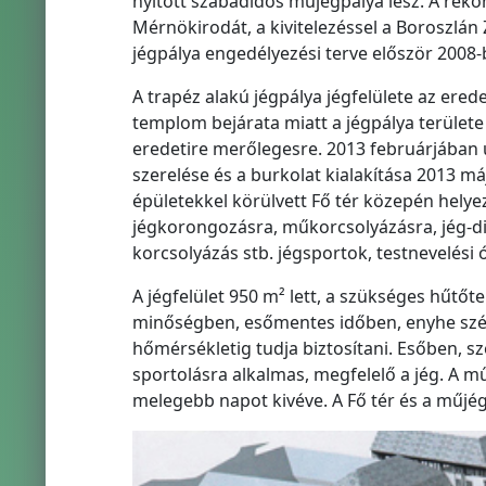
nyitott szabadidős műjégpálya lesz. A rek
Mérnökirodát, a kivitelezéssel a Boroszlán 
jégpálya engedélyezési terve először 2008-ba
A trapéz alakú jégpálya jégfelülete az ered
templom bejárata miatt a jégpálya területe
eredetire merőlegesre. 2013 februárjában ú
szerelése és a burkolat kialakítása 2013 
épületekkel körülvett Fő tér közepén helye
jégkorongozásra, műkorcsolyázásra, jég-dis
korcsolyázás stb. jégsportok, testnevelési 
A jégfelület 950 m² lett, a szükséges hűtőt
minőségben, esőmentes időben, enyhe szél,
hőmérsékletig tudja biztosítani. Esőben, s
sportolásra alkalmas, megfelelő a jég. A mű
melegebb napot kivéve. A Fő tér és a műjégp