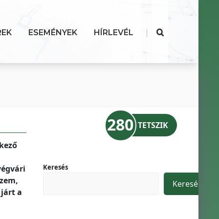
|
REK
ESEMÉNYEK
HÍRLEVÉL
280
TETSZIK
lkező
Keresés
végvári
üzem,
Keresés
járt a