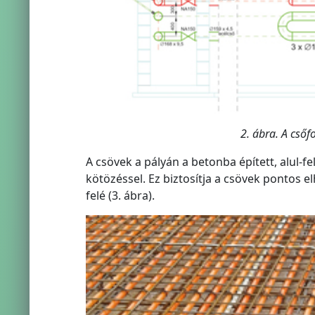
2. ábra. A cső
A csövek a pályán a betonba épített, alul-fe
kötözéssel. Ez biztosítja a csövek pontos e
felé (3. ábra).