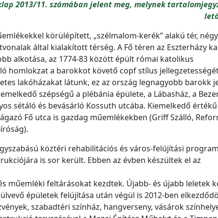
klap 2013/11. számában jelent meg, melynek tartalomjegyz
let
űemlékekkel körülépített, „szélmalom-kerék” alakú tér, négy
vonalak által kialakított térség. A Fő téren az Eszterházy ka
yobb alkotása, az 1774-83 között épült római katolikus
ló homlokzat a barokkot követő copf stílus jellegzetességé
eletes lakóházakat látunk, ez az ország legnagyobb barokk j
iemelkedő szépségű a plébánia épülete, a Lábasház, a Beze
ányos sétáló és bevásárló Kossuth utcába. Kiemelkedő értékű
leágazó Fő utca is gazdag műemlékekben (Griff Szálló, Refo
íróság).
gyszabású köztéri rehabilitációs és város-felújítási progra
trukciójára is sor került. Ebben az évben készültek el az
s műemléki feltárásokat kezdtek. Újabb- és újabb leletek k
ülvevő épületek felújítása után végül is 2012-ben elkezdődöt
zvények, szabadtéri színház, hangverseny, vásárok színhelye