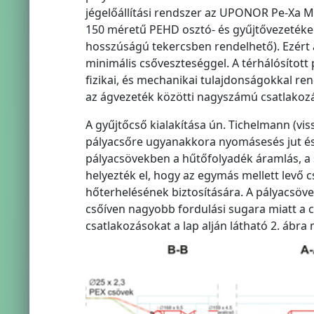
jégelőállítási rendszer az UPONOR Pe-Xa M
150 méretű PEHD osztó- és gyűjtővezetéke
hosszúságú tekercsben rendelhető). Ezért 
minimális csőveszteséggel. A térhálósított 
fizikai, és mechanikai tulajdonságokkal ren
az ágvezeték közötti nagyszámú csatlakozás
A gyűjtőcső kialakítása ún. Tichelmann (vis
pályacsőre ugyanakkora nyomásesés jut és
pályacsövekben a hűtőfolyadék áramlás, a
helyezték el, hogy az egymás mellett levő c
hőterhelésének biztosítására. A pályacsöve
csőíven nagyobb fordulási sugara miatt a 
csatlakozásokat a lap alján látható 2. ábra 