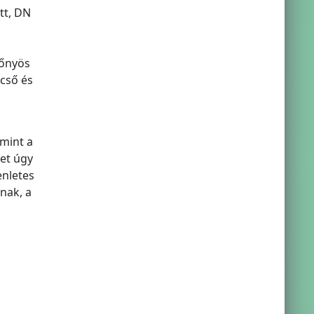
tt, DN
lőnyös
őcső és
mint a
et úgy
enletes
nak, a