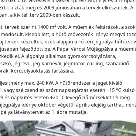
onstrukció tervezésével a Mezei Építész Műhelyt és a Timpa
Zrt-t bízták meg és 2009 júniusában a tervek elkészültek. A
n, a kiviteli terv 2009-ben készült.
eti tervek szerint 1400 m² volt. A műemlék feltárások, a szök
 módosult, kisebb lett, a hűtő csővezeték iránya megváltozo
j tervek készültek, ezek alapján a Fő-téri jégpálya hűtőcsö
májusában fejeződött be. A Pápai Városi Műjégpálya a műeml
zkedik el. A jégpálya alkalmas gyorskorcsolyázásra,
zkó, jégrevü, jég-karnevál, jégmotor, curling, szabadidő
órák, korcsolyaoktatás tartására.
eljesítmény max. 240 kW. A hűtőrendszer a jeget kiváló
 vagy szélcsend és szórt napsugárzás esetén +15 °C külső
zél és napsütés esetén +20 °C levegő hőmérsékletnél még
jégpálya idénye október végétől április elejéig tarthat, néh
álya látványtervét az 1. ábra mutatja.