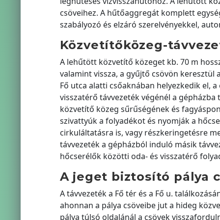
léghűtéses vízvisszahűtőhöz. A lehűtött köz
csöveihez. A hűtőaggregát komplett egység,
szabályozó és elzáró szerelvényekkel, auto
Közvetítőközeg-távveze
A lehűtött közvetítő közeget kb. 70 m hossz
valamint vissza, a gyűjtő csövön keresztül 
Fő utca alatti csőaknában helyezkedik el, a 
visszatérő távvezeték végénél a gépházba te
közvetítő közeg sűrűségének és fagyáspontjá
szivattyúk a folyadékot és nyomják a hőcse
cirkuláltatásra is, vagy részkeringetésre 
távvezeték a gépházból induló másik távve
hőcserélők közötti oda- és visszatérő foly
A jeget biztosító pálya
A távvezeték a Fő tér és a Fő u. találkozás
ahonnan a pálya csöveibe jut a hideg közve
pálya túlsó oldalánál a csövek visszafordul