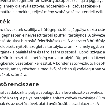
vetítő-közeget szintén szivattyúcsoport szállítja a jégpálya
 amely olajleválasztóval, hőcserélőkkel, csővezetékekkel,
matika elemekkel, teljesítmény-szabályozással rendelkezik.
ték
ú távvezeték szállítja a hűtőgépháztól a jégpálya osztó csö
a gépházban elhelyezett tároló (puffer) tartályhoz. A távveze
csőtágulást biztosító felerősítésekkel. A visszatérő hűtőfol
lepített nyitott, szögletes tartályba áramlik, amely egyben
nak a beállítására és tárolására is szolgál. Ebből szívják a
rélőn keresztül. Lehetőség van a tartálytól független közve
megkerülő vezetéken keresztül. A kondenzátor-vízhűtő között
zeték, amely részben a meglévő, részben új csőalagútban v
adékok számára.
 csőrendszere
ánál csatlakozik a pálya csőalagútban levő elosztó csövéhez,
títő közeg. A pálya betonjába épített csövek távolsága 80 
nak és az osztócsövek alatti gyűjtőcsőbe csatlakoznak. A