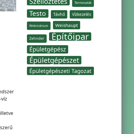
Szellőztetés
Termosztát
Testo
Távhő
Vízkezelés
Weishaupt
Webinárium
Építőipar
Zehnder
Épületgépész
Épületgépészet
Épületgépészeti Tagozat
ndszer
-víz
lletve
dszerű