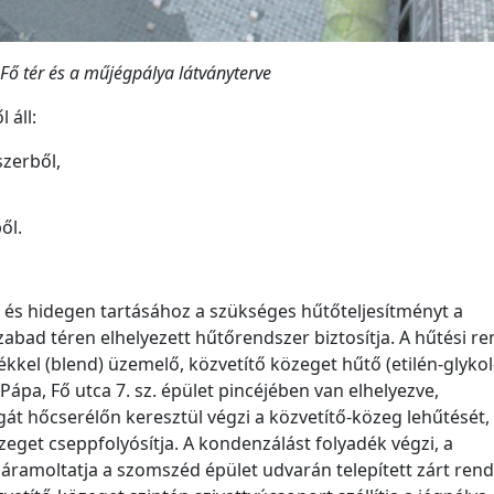
 Fő tér és a műjégpálya látványterve
 áll:
szerből,
ől.
 és hidegen tartásához a szükséges hűtőteljesítményt a
bad téren elhelyezett hűtőrendszer biztosítja. A hűtési re
el (blend) üzemelő, közvetítő közeget hűtő (etilén-glykol
ápa, Fő utca 7. sz. épület pincéjében van elhelyezve,
 hőcserélőn keresztül végzi a közvetítő-közeg lehűtését, i
zeget cseppfolyósítja. A kondenzálást folyadék végzi, a
 áramoltatja a szomszéd épület udvarán telepített zárt ren