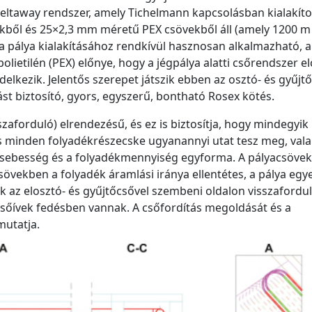
eltaway rendszer, amely Tichelmann kapcsolásban kialakíto
kből és 25×2,3 mm méretű PEX csövekből áll (amely 1200 m
a pálya kialakításához rendkívül hasznosan alkalmazható, a
polietilén (PEX) előnye, hogy a jégpálya alatti csőrendszer e
delkezik. Jelentős szerepet játszik ebben az osztó- és gyűjt
t biztosító, gyors, egyszerű, bontható Rosex kötés.
szaforduló) elrendezésű, és ez is biztosítja, hogy mindegyik
 minden folyadékrészecske ugyanannyi utat tesz meg, vala
 sebesség és a folyadékmennyiség egyforma. A pályacsövek
sövekben a folyadék áramlási iránya ellentétes, a pálya egy
k az elosztó- és gyűjtőcsővel szembeni oldalon visszafordul
csőívek fedésben vannak. A csőfordítás megoldását és a
mutatja.