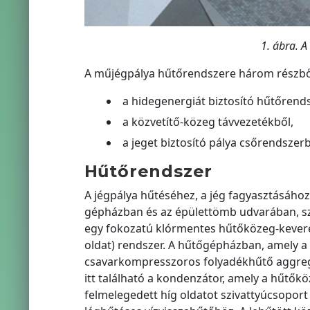
1. ábra. A
A műjégpálya hűtőrendszere három részből
a hidegenergiát biztosító hűtőrend
a közvetítő-közeg távvezetékből,
a jeget biztosító pálya csőrendszerb
Hűtőrendszer
A jégpálya hűtéséhez, a jég fagyasztásához
gépházban és az épülettömb udvarában, sza
egy fokozatú klórmentes hűtőközeg-keverékk
oldat) rendszer. A hűtőgépházban, amely a P
csavarkompresszoros folyadékhűtő aggregát
itt található a kondenzátor, amely a hűtőkö
felmelegedett híg oldatot szivattyúcsoport