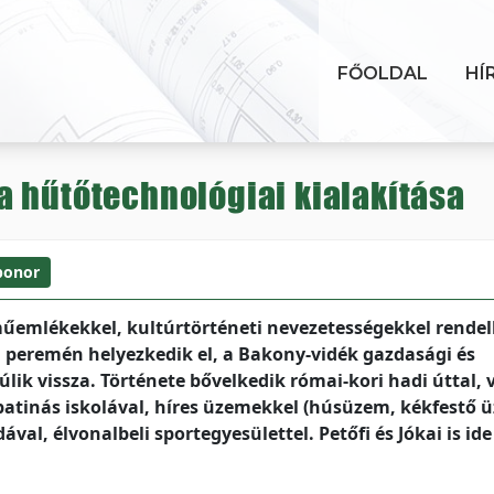
FŐOLDAL
HÍ
a hűtőtechnológiai kialakítása
ponor
műemlékekkel, kultúrtörténeti nevezetességekkel rende
ld peremén helyezkedik el, a Bakony-vidék gazdasági és
úlik vissza. Története bővelkedik római-kori hadi úttal, 
atinás iskolával, híres üzemekkel (húsüzem, kékfestő 
, élvonalbeli sportegyesülettel. Petőfi és Jókai is ide 