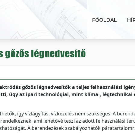
FŐOLDAL
HÍ
s gőzős légnedvesítő
lektródás gőzős légnedvesítők a teljes felhasználási igén
tti, úgy az ipari technológiai, mint klíma-, légtechnikai 
hetők, így vízlágyítás, vízkezelés nem szükséges. A beren
 rendelkeznek, ami lehetővé teszi az adott felhasználási ter
ozhatóságát. A berendezések szabályozhatók páratartalomr