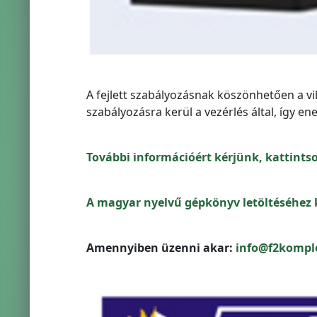
A fejlett szabályozásnak köszönhetően a vi
szabályozásra kerül a vezérlés által, így e
További információért kérjünk, kattintso
A magyar nyelvű gépkönyv letöltéséhez 
Amennyiben üzenni akar:
info@f2kompl