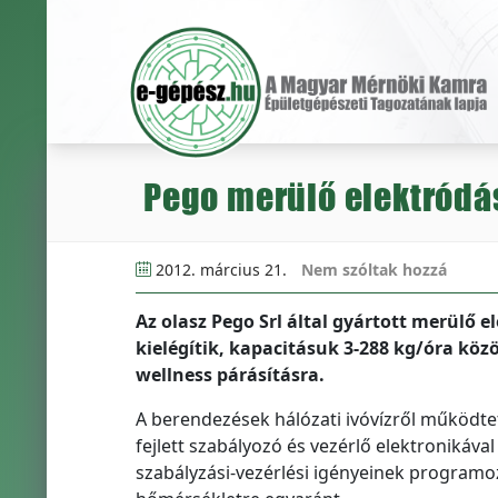
Pego merülő elektródá
2012. március 21.
Nem szóltak hozzá
Az olasz Pego Srl által gyártott merülő e
kielégítik, kapacitásuk 3-288 kg/óra közö
wellness párásításra.
A berendezések hálózati ivóvízről működtet
fejlett szabályozó és vezérlő elektronikával
szabályzási-vezérlési igényeinek program