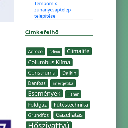
Tempomix
zuhanycsaptelep
telepítése
Címkefelhő
Climalife
Aereco
Belimo
Columbus Klíma
Construma
Daikin
Danfoss
Energetika
Események
Fisher
Fűtéstechnika
Földgáz
Gázellátás
Grundfos
Hőszivattyú