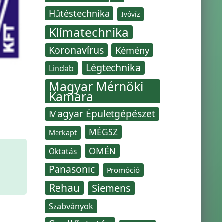
Hűtéstechnika
Ivóvíz
Klímatechnika
Koronavírus
Kémény
Légtechnika
Lindab
Magyar Mérnöki
Kamara
Magyar Épületgépészet
MÉGSZ
Merkapt
OMÉN
Oktatás
Panasonic
Promóció
Rehau
Siemens
Szabványok