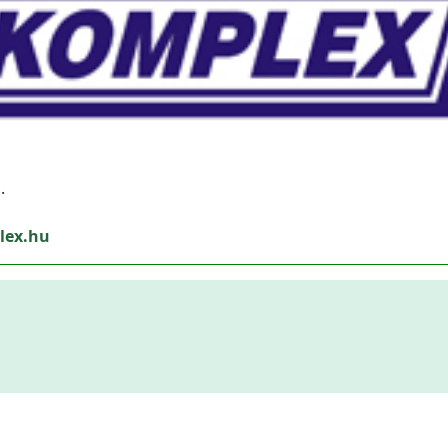
.
lex.hu