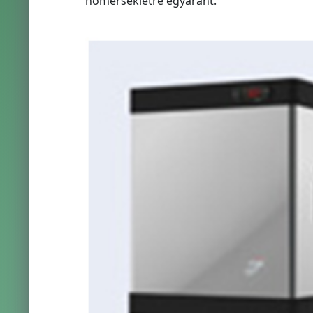
hőmérsékletre egyaránt.