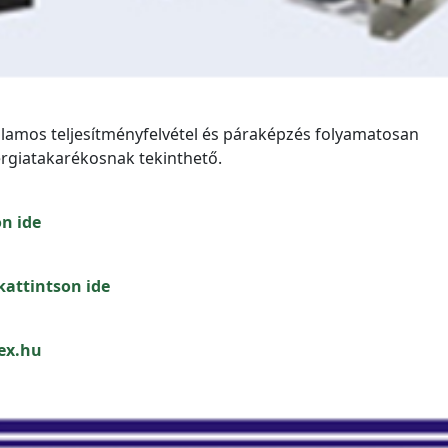
llamos teljesítményfelvétel és páraképzés folyamatosan
nergiatakarékosnak tekinthető.
n ide
kattintson ide
ex.hu