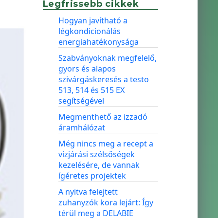
Legfrissebb cikkek
Hogyan javítható a
légkondicionálás
energiahatékonysága
Szabványoknak megfelelő,
gyors és alapos
szivárgáskeresés a testo
513, 514 és 515 EX
segítségével
Megmenthető az izzadó
áramhálózat
Még nincs meg a recept a
vízjárási szélsőségek
kezelésére, de vannak
ígéretes projektek
A nyitva felejtett
zuhanyzók kora lejárt: Így
térül meg a DELABIE