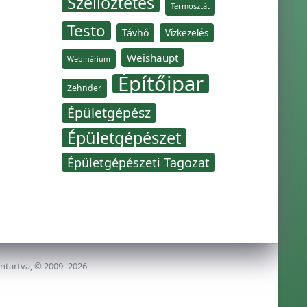
Szellőztetés
Termosztát
Testo
Távhő
Vízkezelés
Weishaupt
Webinárium
Építőipar
Zehnder
Épületgépész
Épületgépészet
Épületgépészeti Tagozat
nntartva, © 2009–2026