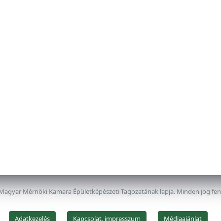
 Magyar Mérnöki Kamara Épületképészeti Tagozatának lapja. Minden jog fe
Adatkezelés
Kapcsolat, impresszum
Médiaajánlat