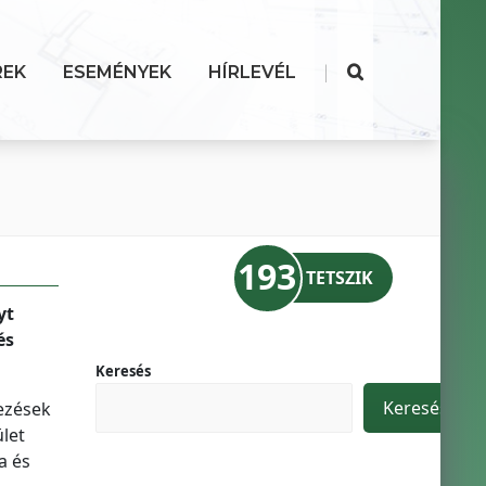
|
REK
ESEMÉNYEK
HÍRLEVÉL
193
TETSZIK
yt
és
Keresés
Keresés
dezések
ület
a és