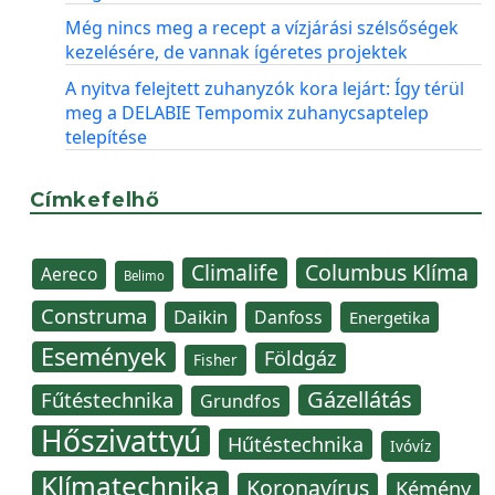
Még nincs meg a recept a vízjárási szélsőségek
kezelésére, de vannak ígéretes projektek
A nyitva felejtett zuhanyzók kora lejárt: Így térül
meg a DELABIE Tempomix zuhanycsaptelep
telepítése
Címkefelhő
Climalife
Columbus Klíma
Aereco
Belimo
Construma
Daikin
Danfoss
Energetika
Események
Földgáz
Fisher
Gázellátás
Fűtéstechnika
Grundfos
Hőszivattyú
Hűtéstechnika
Ivóvíz
Klímatechnika
Koronavírus
Kémény