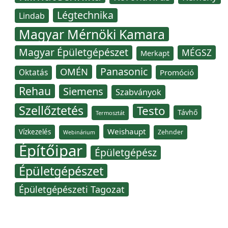
Légtechnika
Lindab
Magyar Mérnöki Kamara
Magyar Épületgépészet
MÉGSZ
Merkapt
Panasonic
OMÉN
Oktatás
Promóció
Rehau
Siemens
Szabványok
Szellőztetés
Testo
Távhő
Termosztát
Weishaupt
Vízkezelés
Zehnder
Webinárium
Építőipar
Épületgépész
Épületgépészet
Épületgépészeti Tagozat