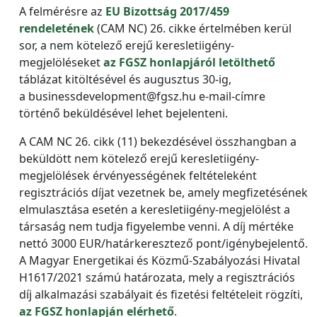
A felmérésre az
EU Bizottság 2017/459
rendeletének
(CAM NC) 26. cikke értelmében kerül
sor, a nem kötelező erejű keresletiigény-
megjelöléseket
az FGSZ honlapjáról letölthető
táblázat kitöltésével és augusztus 30-ig,
a businessdevelopment@fgsz.hu e-mail-címre
történő beküldésével lehet bejelenteni.
A CAM NC 26. cikk (11) bekezdésével összhangban a
beküldött nem kötelező erejű keresletiigény-
megjelölések érvényességének feltételeként
regisztrációs díjat vezetnek be, amely megfizetésének
elmulasztása esetén a keresletiigény-megjelölést a
társaság nem tudja figyelembe venni. A díj mértéke
nettó 3000 EUR/határkeresztező pont/igénybejelentő.
A Magyar Energetikai és Közmű-Szabályozási Hivatal
H1617/2021 számú határozata, mely a regisztrációs
díj alkalmazási szabályait és fizetési feltételeit rögzíti,
az FGSZ honlapján elérhető
.