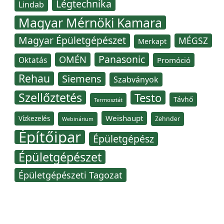
Légtechnika
Lindab
Magyar Mérnöki Kamara
Magyar Épületgépészet
MÉGSZ
Merkapt
Panasonic
OMÉN
Oktatás
Promóció
Rehau
Siemens
Szabványok
Szellőztetés
Testo
Távhő
Termosztát
Weishaupt
Vízkezelés
Zehnder
Webinárium
Építőipar
Épületgépész
Épületgépészet
Épületgépészeti Tagozat