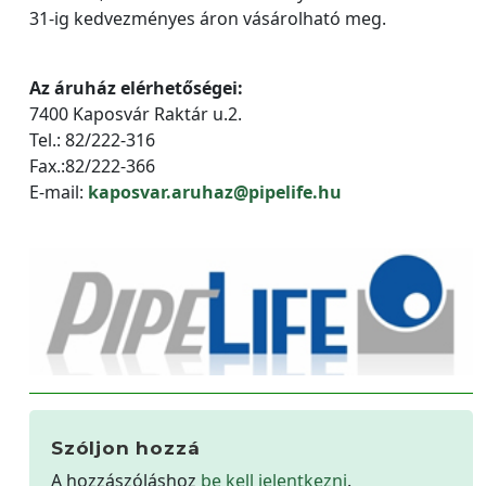
31-ig kedvezményes áron vásárolható meg.
Az áruház elérhetőségei:
7400 Kaposvár Raktár u.2.
Tel.: 82/222-316
Fax.:82/222-366
E-mail:
kaposvar.aruhaz@pipelife.hu
Szóljon hozzá
A hozzászóláshoz
be kell jelentkezni
.