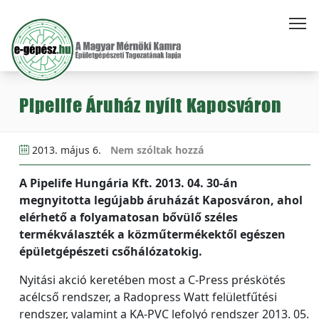
Pipelife Áruház nyílt Kaposváron
2013. május 6.
Nem szóltak hozzá
A Pipelife Hungária Kft. 2013. 04. 30-án
megnyitotta legújabb áruházát Kaposváron, ahol
elérhető a folyamatosan bővülő széles
termékválaszték a közműtermékektől egészen
épületgépészeti csőhálózatokig.
Nyitási akció keretében most a C-Press préskötés
acélcső rendszer, a Radopress Watt felületfűtési
rendszer, valamint a KA-PVC lefolyó rendszer 2013. 05.