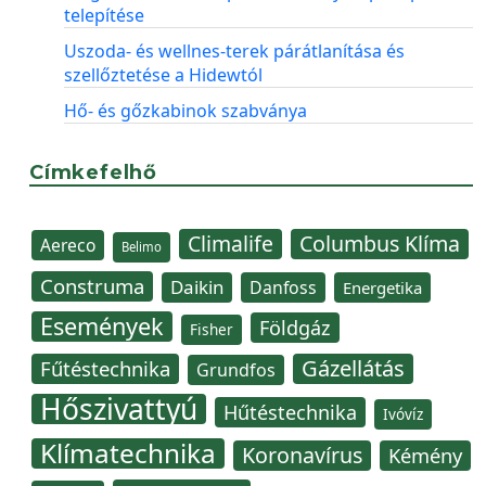
telepítése
Uszoda- és wellnes-terek párátlanítása és
szellőztetése a Hidewtól
Hő- és gőzkabinok szabványa
Címkefelhő
Climalife
Columbus Klíma
Aereco
Belimo
Construma
Daikin
Danfoss
Energetika
Események
Földgáz
Fisher
Gázellátás
Fűtéstechnika
Grundfos
Hőszivattyú
Hűtéstechnika
Ivóvíz
Klímatechnika
Koronavírus
Kémény