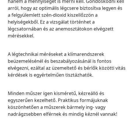
hanem a mennyiségét is mérni kell. Gondoskodni kell
arról, hogy az optimális légcsere biztosítva legyen és
a felgyülemlett szén-dioxid kiszellőzzön a
helyiségekből. Ez a vizsgálat történhet a
légcsatornában és az anemosztátokon elvégzett
mérésekkel.
A légtechnikai méréseket a klímarendszerek
beüzemelésénél és beszabályozásánál is fontos
elvégezni, ezáltal az üzemeltető és bérlők közötti vitás
kérdések is egyértelműen tisztázhatók.
Minden műszer igen kisméretű, kézreálló és
egyszerűen kezelhető. Praktikus formájuknak
köszönhetően a műszerek bármely ing- vagy
nadrágzsebben elférnek és mindig kéznél vannak!