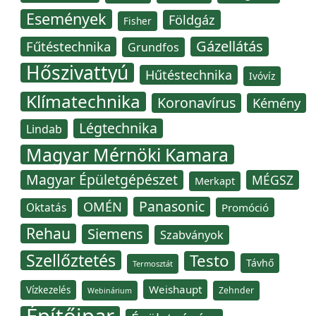
Események
Földgáz
Fisher
Gázellátás
Fűtéstechnika
Grundfos
Hőszivattyú
Hűtéstechnika
Ivóvíz
Klímatechnika
Koronavírus
Kémény
Légtechnika
Lindab
Magyar Mérnöki Kamara
Magyar Épületgépészet
MÉGSZ
Merkapt
Panasonic
OMÉN
Oktatás
Promóció
Rehau
Siemens
Szabványok
Szellőztetés
Testo
Távhő
Termosztát
Weishaupt
Vízkezelés
Zehnder
Webinárium
Építőipar