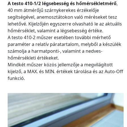
A testo 410-1/2 légsebesség és hőmérsékletmérő
,
40 mm átmérőjű szárnykerekes érzékelője
segítségével, anemosztátokon való méréseket tesz
lehetővé. Kijelzőjén egyszerre olvasható le az aktuális
hőmérséklet, valamint a légsebesség értéke.
A testo 410-2 műszer esetében további mérhető
paraméter a relatív páratartalom, melyből a készülék
számolja a harmatponti-, valamint a nedves-
hőmérsékleti értékeket.
Mindkét műszer közös jellemzője a megvilágított
kijelző, a MAX. és MIN. értékek tárolása és az Auto-Off
funkció.