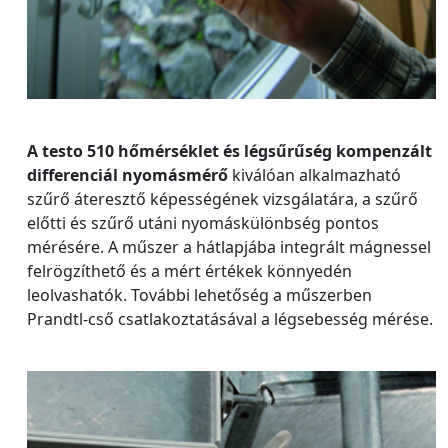
A testo 510 hőmérséklet és légsűrűség kompenzált
differenciál nyomásmérő
kiválóan alkalmazható
szűrő áteresztő képességének vizsgálatára, a szűrő
előtti és szűrő utáni nyomáskülönbség pontos
mérésére. A műszer a hátlapjába integrált mágnessel
felrögzíthető és a mért értékek könnyedén
leolvashatók. További lehetőség a műszerben
Prandtl-cső csatlakoztatásával a légsebesség mérése.