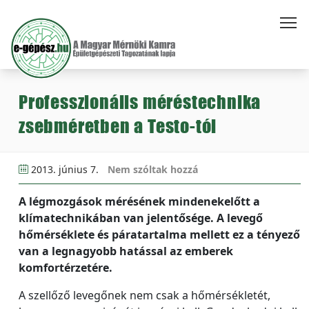
Professzionális méréstechnika
zsebméretben a Testo-tól
2013. június 7.
Nem szóltak hozzá
A légmozgások mérésének mindenekelőtt a
klímatechnikában van jelentősége. A levegő
hőmérséklete és páratartalma mellett ez a tényező
van a legnagyobb hatással az emberek
komfortérzetére.
A szellőző levegőnek nem csak a hőmérsékletét,