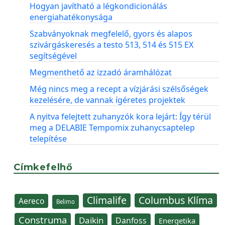
Hogyan javítható a légkondicionálás
energiahatékonysága
Szabványoknak megfelelő, gyors és alapos
szivárgáskeresés a testo 513, 514 és 515 EX
segítségével
Megmenthető az izzadó áramhálózat
Még nincs meg a recept a vízjárási szélsőségek
kezelésére, de vannak ígéretes projektek
A nyitva felejtett zuhanyzók kora lejárt: Így térül
meg a DELABIE Tempomix zuhanycsaptelep
telepítése
Címkefelhő
Climalife
Columbus Klíma
Aereco
Belimo
Construma
Daikin
Danfoss
Energetika