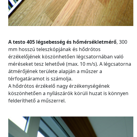
A testo 405 légsebesség és hőmérsékletmérő
, 300
mm hosszú teleszkópjának és hődrótos
érzékelőjének köszönhetően légcsatornában való
méréseket tesz lehetővé (max. 10 m/s). A légcsatorna
átmérőjének területe alapján a műszer a
térfogatáramot is számolja.
A hődrótos érzékelő nagy érzékenységének
köszönhetően a nyílászárók körüli huzat is könnyen
felderíthető a műszerrel.