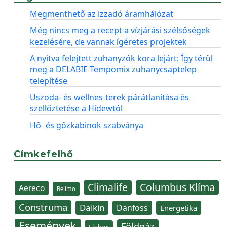
Megmenthető az izzadó áramhálózat
Még nincs meg a recept a vízjárási szélsőségek
kezelésére, de vannak ígéretes projektek
A nyitva felejtett zuhanyzók kora lejárt: Így térül
meg a DELABIE Tempomix zuhanycsaptelep
telepítése
Uszoda- és wellnes-terek párátlanítása és
szellőztetése a Hidewtól
Hő- és gőzkabinok szabványa
Címkefelhő
Climalife
Columbus Klíma
Aereco
Belimo
Construma
Daikin
Danfoss
Energetika
Események
Földgáz