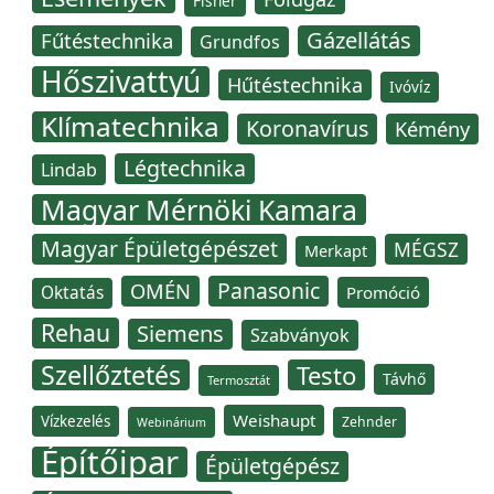
Fisher
Gázellátás
Fűtéstechnika
Grundfos
Hőszivattyú
Hűtéstechnika
Ivóvíz
Klímatechnika
Koronavírus
Kémény
Légtechnika
Lindab
Magyar Mérnöki Kamara
Magyar Épületgépészet
MÉGSZ
Merkapt
Panasonic
OMÉN
Oktatás
Promóció
Rehau
Siemens
Szabványok
Szellőztetés
Testo
Távhő
Termosztát
Weishaupt
Vízkezelés
Zehnder
Webinárium
Építőipar
Épületgépész