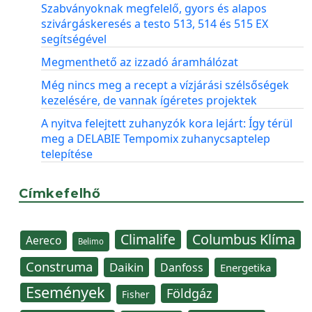
Szabványoknak megfelelő, gyors és alapos
szivárgáskeresés a testo 513, 514 és 515 EX
segítségével
Megmenthető az izzadó áramhálózat
Még nincs meg a recept a vízjárási szélsőségek
kezelésére, de vannak ígéretes projektek
A nyitva felejtett zuhanyzók kora lejárt: Így térül
meg a DELABIE Tempomix zuhanycsaptelep
telepítése
Címkefelhő
Climalife
Columbus Klíma
Aereco
Belimo
Construma
Daikin
Danfoss
Energetika
Események
Földgáz
Fisher