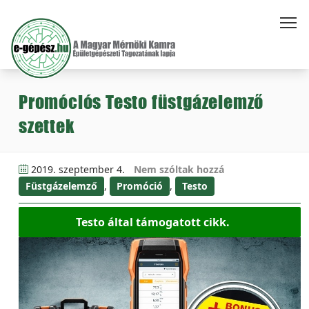
Promóciós Testo füstgázelemző
szettek
2019. szeptember 4.
Nem szóltak hozzá
Füstgázelemző
,
Promóció
,
Testo
Testo által támogatott cikk.