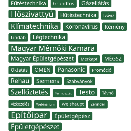
Gázellátás
Fűtéstechnika
Grundfos
Hőszivattyú
Hűtéstechnika
Ivóvíz
Klímatechnika
Koronavírus
Kémény
Légtechnika
Lindab
Magyar Mérnöki Kamara
Magyar Épületgépészet
MÉGSZ
Merkapt
Panasonic
OMÉN
Oktatás
Promóció
Rehau
Siemens
Szabványok
Szellőztetés
Testo
Távhő
Termosztát
Weishaupt
Vízkezelés
Zehnder
Webinárium
Építőipar
Épületgépész
Épületgépészet