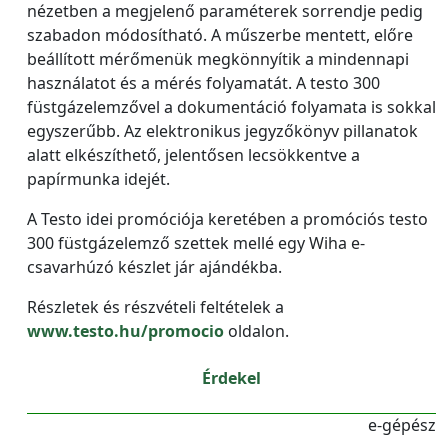
nézetben a megjelenő paraméterek sorrendje pedig
szabadon módosítható. A műszerbe mentett, előre
beállított mérőmenük megkönnyítik a mindennapi
használatot és a mérés folyamatát. A testo 300
füstgázelemzővel a dokumentáció folyamata is sokkal
egyszerűbb. Az elektronikus jegyzőkönyv pillanatok
alatt elkészíthető, jelentősen lecsökkentve a
papírmunka idejét.
A Testo idei promóciója keretében a promóciós testo
300 füstgázelemző szettek mellé egy Wiha e-
csavarhúzó készlet jár ajándékba.
Részletek és részvételi feltételek a
www.testo.hu/promocio
oldalon.
Érdekel
e-gépész