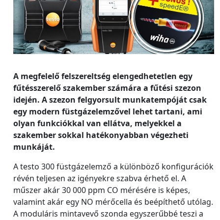
A megfelelő felszereltség elengedhetetlen egy
fűtésszerelő szakember számára a fűtési szezon
idején. A szezon felgyorsult munkatempóját csak
egy modern füstgázelemzővel lehet tartani, ami
olyan funkciókkal van ellátva, melyekkel a
szakember sokkal hatékonyabban végezheti
munkáját.
A testo 300 füstgázelemző a különböző konfigurációk
révén teljesen az igényekre szabva érhető el. A
műszer akár 30 000 ppm CO mérésére is képes,
valamint akár egy NO mérőcella és beépíthető utólag.
A moduláris mintavevő szonda egyszerűbbé teszi a