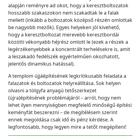
alapján reményre ad okot, hogy a keresztboltozatok
hosszabb szakaszokon nem szakadtak le a falak
mellett (inkább a boltozatok középső részén omlottak
be nagyobb mezők). Egyes helyeken jól kivehető,
hogy a keresztboltozat merevebb keresztbordái
közötti vékonyabb héjrész omlott le (ezek a részek a
legérzékenyebbek a koncentrált terhelésekre is, amit
a leszakadó fedélszék egyértelműen okozhatott,
jelentős dinamikus hatással).
A templom újjáépítésének legkritikusabb feladata a
falazatok és boltozatok helyreállítása. Sok helyen
olvasni a tölgyfa anyagú tetőszerkezet
(újra)építésének problémájáról – arról, hogy nem
lehet ilyen mennyiségben megfelelő minőségű építési
keményfát beszerezni – de megítélésem szerint
ennek megoldása csak idő és pénz kérdése. A
legfontosabb, hogy legyen mire a tetőt megépíteni!