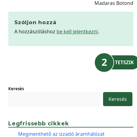
Madaras Botond
Szóljon hozzá
A hozzászóláshoz
be kell jelentkezni
.
2
TETSZIK
Keresés
Keresés
Legfrissebb cikkek
Megmenthető az izzadó áramhálózat