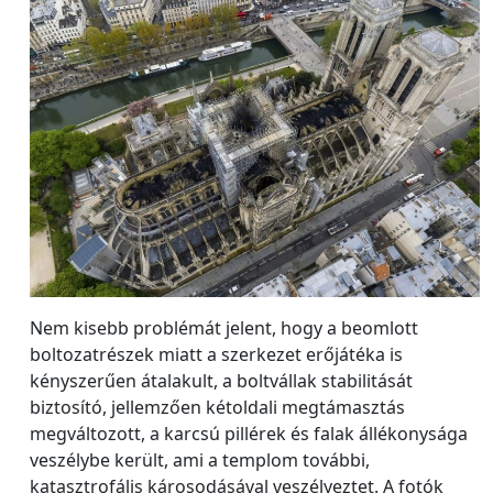
Nem kisebb problémát jelent, hogy a beomlott
boltozatrészek miatt a szerkezet erőjátéka is
kényszerűen átalakult, a boltvállak stabilitását
biztosító, jellemzően kétoldali megtámasztás
megváltozott, a karcsú pillérek és falak állékonysága
veszélybe került, ami a templom további,
katasztrofális károsodásával veszélyeztet. A fotók