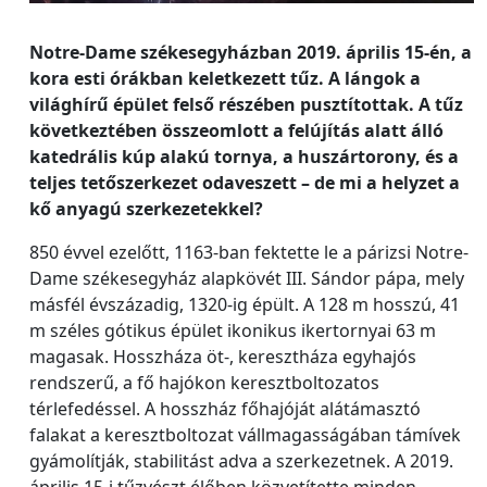
Notre-Dame székesegyházban 2019. április 15-én, a
kora esti órákban keletkezett tűz. A lángok a
világhírű épület felső részében pusztítottak. A tűz
következtében összeomlott a felújítás alatt álló
katedrális kúp alakú tornya, a huszártorony, és a
teljes tetőszerkezet odaveszett – de mi a helyzet a
kő anyagú szerkezetekkel?
850 évvel ezelőtt, 1163-ban fektette le a párizsi Notre-
Dame székesegyház alapkövét III. Sándor pápa, mely
másfél évszázadig, 1320-ig épült. A 128 m hosszú, 41
m széles gótikus épület ikonikus ikertornyai 63 m
magasak. Hosszháza öt-, keresztháza egyhajós
rendszerű, a fő hajókon keresztboltozatos
térlefedéssel. A hosszház főhajóját alátámasztó
falakat a keresztboltozat vállmagasságában támívek
gyámolítják, stabilitást adva a szerkezetnek. A 2019.
április 15-i tűzvészt élőben közvetítette minden