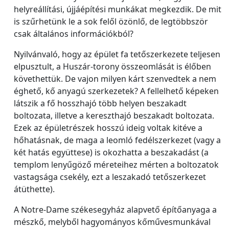
helyreállítási, újjáépítési munkákat megkezdik. De mit
is szűrhetünk le a sok felől özönlő, de legtöbbször
csak általános információkból?
Nyilvánvaló, hogy az épület fa tetőszerkezete teljesen
elpusztult, a Huszár-torony összeomlását is élőben
követhettük. De vajon milyen kárt szenvedtek a nem
éghető, kő anyagú szerkezetek? A fellelhető képeken
látszik a fő hosszhajó több helyen beszakadt
boltozata, illetve a kereszthajó beszakadt boltozata.
Ezek az épületrészek hosszú ideig voltak kitéve a
hőhatásnak, de maga a leomló fedélszerkezet (vagy a
két hatás együttese) is okozhatta a beszakadást (a
templom lenyűgöző méreteihez mérten a boltozatok
vastagsága csekély, ezt a leszakadó tetőszerkezet
átüthette).
A Notre-Dame székesegyház alapvető építőanyaga a
mészkő, melyből hagyományos kőművesmunkával