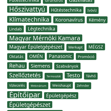
Grundfos
Hőszivattyú
Hűtéstechnika
Ivóvíz
Klímatechnika
Koronavírus
Kémény
Légtechnika
Lindab
Magyar Mérnöki Kamara
Magyar Épületgépészet
MÉGSZ
Merkapt
Panasonic
OMÉN
Oktatás
Promóció
Rehau
Siemens
Szabványok
Szellőztetés
Testo
Távhő
Termosztát
Weishaupt
Vízkezelés
Zehnder
Webinárium
Építőipar
Épületgépész
Épületgépészet