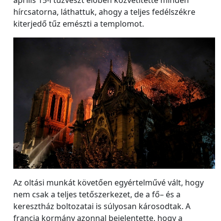
hírcsatorna, láthattuk, ahogy a teljes fedélszékre
kiterjedő tűz emészti a templomot.
Az oltási munkát követően egyértelművé vált, hogy
nem csak a teljes tetőszerkezet, de a fő– és a
keresztház boltozatai is súlyosan károsodtak. A
francia kormány azonnal bejelentette, hogy a