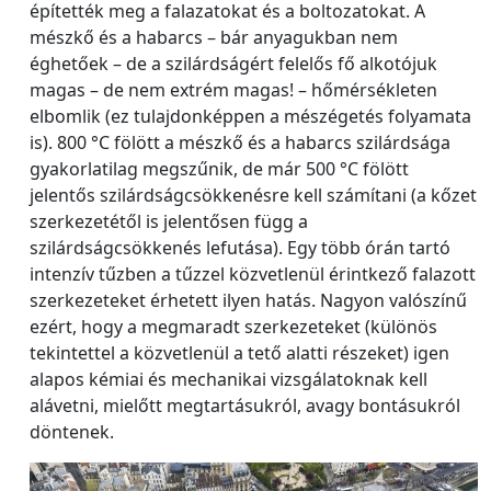
építették meg a falazatokat és a boltozatokat. A
mészkő és a habarcs – bár anyagukban nem
éghetőek – de a szilárdságért felelős fő alkotójuk
magas – de nem extrém magas! – hőmérsékleten
elbomlik (ez tulajdonképpen a mészégetés folyamata
is). 800 °C fölött a mészkő és a habarcs szilárdsága
gyakorlatilag megszűnik, de már 500 °C fölött
jelentős szilárdságcsökkenésre kell számítani (a kőzet
szerkezetétől is jelentősen függ a
szilárdságcsökkenés lefutása). Egy több órán tartó
intenzív tűzben a tűzzel közvetlenül érintkező falazott
szerkezeteket érhetett ilyen hatás. Nagyon valószínű
ezért, hogy a megmaradt szerkezeteket (különös
tekintettel a közvetlenül a tető alatti részeket) igen
alapos kémiai és mechanikai vizsgálatoknak kell
alávetni, mielőtt megtartásukról, avagy bontásukról
döntenek.