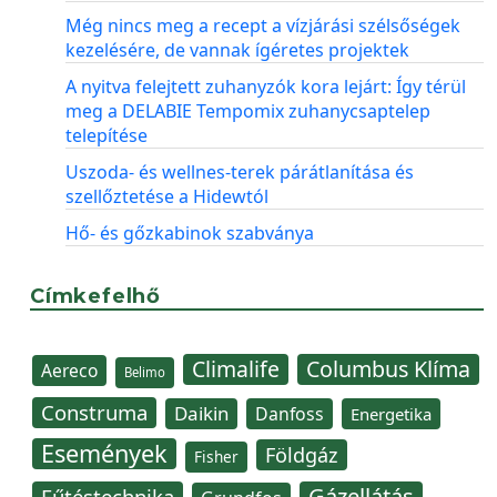
Még nincs meg a recept a vízjárási szélsőségek
kezelésére, de vannak ígéretes projektek
A nyitva felejtett zuhanyzók kora lejárt: Így térül
meg a DELABIE Tempomix zuhanycsaptelep
telepítése
Uszoda- és wellnes-terek párátlanítása és
szellőztetése a Hidewtól
Hő- és gőzkabinok szabványa
Címkefelhő
Climalife
Columbus Klíma
Aereco
Belimo
Construma
Daikin
Danfoss
Energetika
Események
Földgáz
Fisher
Gázellátás
Fűtéstechnika