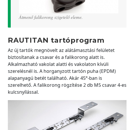
Átmenő falikorong szigetelő eleme.
RAUTITAN tartóprogram
Az új tartók megnövelt az alátámasztási felületet
biztosítanak a csavar és a falikorong alatt is.
Alkalmazható vakolat alatti és vakolaton kívüli
szerelésnél is. A horganyzott tartón puha (EPDM)
alapanyagú betét található. Akár 45°-ban is
szerelhető. A falikorong rögzítése 2 db M5 csavar 4-es
kulcsnyílással.