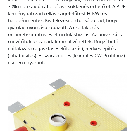
70% munkaidő-ráfordítás csökkenés érhető el. A PUR-
keményhab zártcellás szigetelőtest FCKW- és
halogénmentes. Kivitelezési biztonságot ad, hogy
gyárilag nyomáspróbázott. A csatlakozás
milliméterpontos és elfordulásbiztos. Az univerzális
rögzítőfülek szabadalommal védettek. Rögzíthető
előfalazás (ragasztás + előfalazás), nedves építés
(kihabosítás) és szárazépítés (krimplés CW-Profilhoz)
esetén egyaránt.