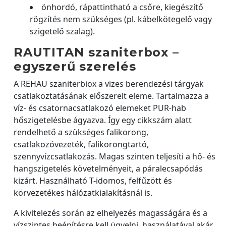
önhordó, rápattintható a csőre, kiegészítő
rögzítés nem szükséges (pl. kábelkötegelő vagy
szigetelő szalag).
RAUTITAN szaniterbox –
egyszerű szerelés
A REHAU szaniterbiox a vizes berendezési tárgyak
csatlakoztatásának előszerelt eleme. Tartalmazza a
víz- és csatornacsatlakozó elemeket PUR-hab
hőszigetelésbe ágyazva. Így egy cikkszám alatt
rendelhető a szükséges falikorong,
csatlakozóvezeték, falikorongtartó,
szennyvízcsatlakozás. Magas szinten teljesíti a hő- és
hangszigetelés követelményeit, a páralecsapódás
kizárt. Használható T-idomos, felfűzött és
körvezetékes hálózatkialakításnál is.
A kivitelezés során az elhelyezés magasságára és a
vízszintes beépítésre kell ügyelni, használatával akár