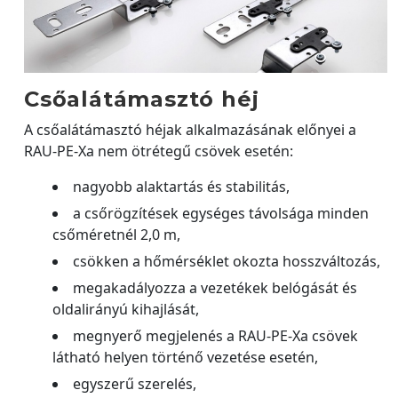
Csőalátámasztó héj
A csőalátámasztó héjak alkalmazásának előnyei a
RAU-PE-Xa nem ötrétegű csövek esetén:
nagyobb alaktartás és stabilitás,
a csőrögzítések egységes távolsága minden
csőméretnél 2,0 m,
csökken a hőmérséklet okozta hosszváltozás,
megakadályozza a vezetékek belógását és
oldalirányú kihajlását,
megnyerő megjelenés a RAU-PE-Xa csövek
látható helyen történő vezetése esetén,
egyszerű szerelés,