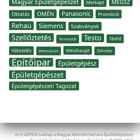
Magyar Épületgépészet
MÉGSZ
Merkapt
Panasonic
OMÉN
Oktatás
Promóció
Rehau
Siemens
Szabványok
Szellőztetés
Testo
Távhő
Termosztát
Weishaupt
Vízkezelés
Zehnder
Webinárium
Építőipar
Épületgépész
Épületgépészet
Épületgépészeti Tagozat
Az E-GÉPÉSZ szaklap a Magyar Mérnöki Kamara Épületképészeti