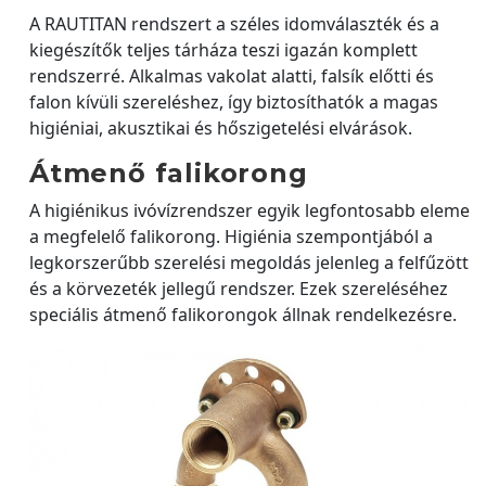
A RAUTITAN rendszert a széles idomválaszték és a
kiegészítők teljes tárháza teszi igazán komplett
rendszerré. Alkalmas vakolat alatti, falsík előtti és
falon kívüli szereléshez, így biztosíthatók a magas
higiéniai, akusztikai és hőszigetelési elvárások.
Átmenő falikorong
A higiénikus ivóvízrendszer egyik legfontosabb eleme
a megfelelő falikorong. Higiénia szempontjából a
legkorszerűbb szerelési megoldás jelenleg a felfűzött
és a körvezeték jellegű rendszer. Ezek szereléséhez
speciális átmenő falikorongok állnak rendelkezésre.