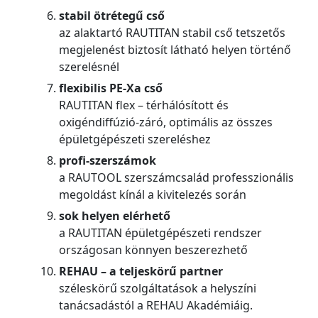
stabil ötrétegű cső
az alaktartó RAUTITAN stabil cső tetszetős
megjelenést biztosít látható helyen történő
szerelésnél
flexibilis PE-Xa cső
RAUTITAN flex – térhálósított és
oxigéndiffúzió-záró, optimális az összes
épületgépészeti szereléshez
profi-szerszámok
a RAUTOOL szerszámcsalád professzionális
megoldást kínál a kivitelezés során
sok helyen elérhető
a RAUTITAN épületgépészeti rendszer
országosan könnyen beszerezhető
REHAU – a teljeskörű partner
széleskörű szolgáltatások a helyszíni
tanácsadástól a REHAU Akadémiáig.