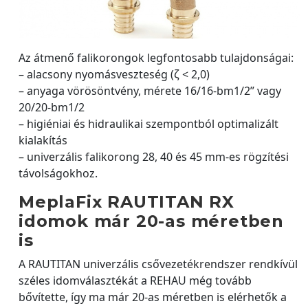
Az átmenő falikorongok legfontosabb tulajdonságai:
– alacsony nyomásveszteség (ζ < 2,0)
– anyaga vörösöntvény, mérete 16/16-bm1/2” vagy
20/20-bm1/2
– higiéniai és hidraulikai szempontból optimalizált
kialakítás
– univerzális falikorong 28, 40 és 45 mm-es rögzítési
távolságokhoz.
MeplaFix RAUTITAN RX
idomok már 20-as méretben
is
A RAUTITAN univerzális csővezetékrendszer rendkívül
széles idomválasztékát a REHAU még tovább
bővítette, így ma már 20-as méretben is elérhetők a