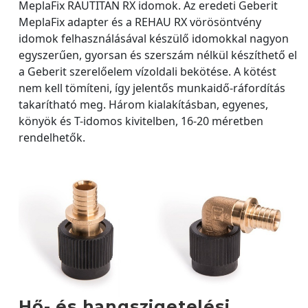
MeplaFix RAUTITAN RX idomok. Az eredeti Geberit
MeplaFix adapter és a REHAU RX vörösöntvény
idomok felhasználásával készülő idomokkal nagyon
egyszerűen, gyorsan és szerszám nélkül készíthető el
a Geberit szerelőelem vízoldali bekötése. A kötést
nem kell tömíteni, így jelentős munkaidő-ráfordítás
takarítható meg. Három kialakításban, egyenes,
könyök és T-idomos kivitelben, 16-20 méretben
rendelhetők.
Hő- és hangszigetelési