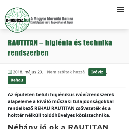
RAUTITAN – higiénia és technika
rendszerben
2018. május 29.
Nem szóltak hozzá
Ivóvíz
,
Rehau
Az épületen belüli higiénikus ivóvízrendszerek
alapeleme a kiváló műszaki tulajdonságokkal
rendelkező REHAU RAUTITAN csővezeték és a
holttér nélküli toldóhüvelyes kötéstechnika.
Néhány jó ok a RAUTITAN