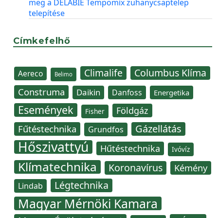
meg a DELABIE Tempomix zuhanycsaptelep
telepítése
Címkefelhő
Climalife
Columbus Klíma
Aereco
Belimo
Construma
Daikin
Danfoss
Energetika
Események
Földgáz
Fisher
Gázellátás
Fűtéstechnika
Grundfos
Hőszivattyú
Hűtéstechnika
Ivóvíz
Klímatechnika
Koronavírus
Kémény
Légtechnika
Lindab
Magyar Mérnöki Kamara