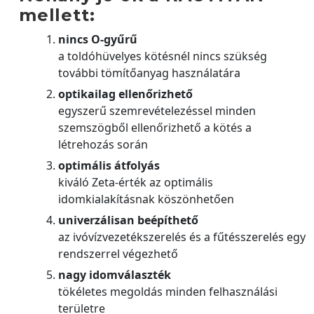
mellett:
nincs O-gyűrű
a toldóhüvelyes kötésnél nincs szükség
további tömítőanyag használatára
optikailag ellenőrizhető
egyszerű szemrevételezéssel minden
szemszögből ellenőrizhető a kötés a
létrehozás során
optimális átfolyás
kiváló Zeta-érték az optimális
idomkialakításnak köszönhetően
univerzálisan beépíthető
az ivóvízvezetékszerelés és a fűtésszerelés egy
rendszerrel végezhető
nagy idomválaszték
tökéletes megoldás minden felhasználási
területre