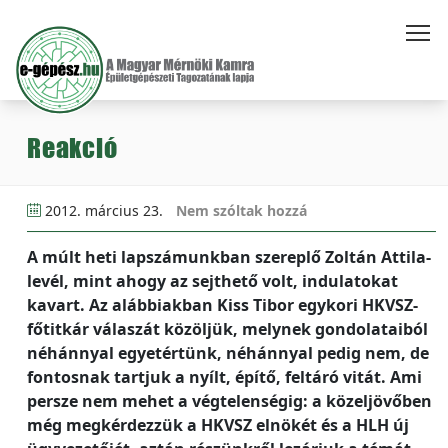
Reakció
2012. március 23.
Nem szóltak hozzá
A múlt heti lapszámunkban szereplő Zoltán Attila-
levél, mint ahogy az sejthető volt, indulatokat
kavart. Az alábbiakban Kiss Tibor egykori HKVSZ-
főtitkár válaszát közöljük, melynek gondolataiból
néhánnyal egyetértünk, néhánnyal pedig nem, de
fontosnak tartjuk a nyílt, építő, feltáró vitát. Ami
persze nem mehet a végtelenségig: a közeljövőben
még megkérdezzük a HKVSZ elnökét és a HLH új