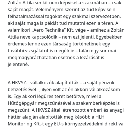
Zoltán Attila senkit nem képvisel a szakmában – csak
saját magát. Véleményem szerint az tud képviselni
felhatalmazással tagokat egy szakmai szervezetben,
aki saját maga is példát tud mutatni ezen a téren. A
valamikori „Aero Technika” Kft. vége – amihez a Zoltán
Attila neve kapcsolódik – nem ezt jelenti. Egyebekben
érdemes lenne ezen társaság történetének egy
további vizsgálatot is megélnie – talán egy sor mai
megmagyarázhatatlan esetnek a lezárását is
jelentené.
A HKVSZ-t vállalkozók alapították – a saját pénzük
befizetésével –, ilyen volt az én akkori vállalkozásom
is. Egy akkori légüres teret betöltve, mivel a
Hűtőgépgyár megszűnésével a szakemberképzés is
megszűnt. A HKVSZ által létrehozott emberi és anyagi
háttér alapján alapították meg később a HLH
Monitoring Kft.-t egy EU-s környezetvédelmi direktíva