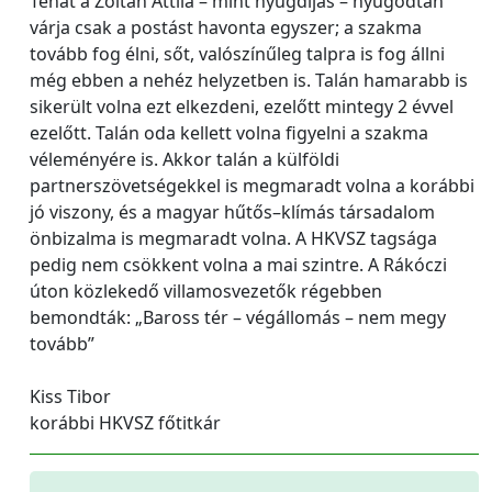
Tehát a Zoltán Attila – mint nyugdíjas – nyugodtan
várja csak a postást havonta egyszer; a szakma
tovább fog élni, sőt, valószínűleg talpra is fog állni
még ebben a nehéz helyzetben is. Talán hamarabb is
sikerült volna ezt elkezdeni, ezelőtt mintegy 2 évvel
ezelőtt. Talán oda kellett volna figyelni a szakma
véleményére is. Akkor talán a külföldi
partnerszövetségekkel is megmaradt volna a korábbi
jó viszony, és a magyar hűtős–klímás társadalom
önbizalma is megmaradt volna. A HKVSZ tagsága
pedig nem csökkent volna a mai szintre. A Rákóczi
úton közlekedő villamosvezetők régebben
bemondták: „Baross tér – végállomás – nem megy
tovább”
Kiss Tibor
korábbi HKVSZ főtitkár