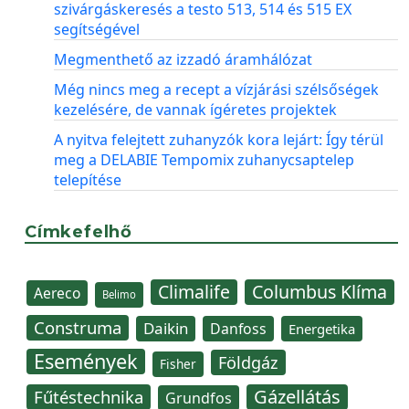
szivárgáskeresés a testo 513, 514 és 515 EX
segítségével
Megmenthető az izzadó áramhálózat
Még nincs meg a recept a vízjárási szélsőségek
kezelésére, de vannak ígéretes projektek
A nyitva felejtett zuhanyzók kora lejárt: Így térül
meg a DELABIE Tempomix zuhanycsaptelep
telepítése
Címkefelhő
Climalife
Columbus Klíma
Aereco
Belimo
Construma
Daikin
Danfoss
Energetika
Események
Földgáz
Fisher
Gázellátás
Fűtéstechnika
Grundfos