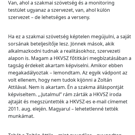
Van, ahol a szakmai szövetség és a monitoring
testület ugyanaz a szervezet, van, ahol külön
szervezet – de lehetséges a verseny.
Ha ez a szakmai szövetség képtelen megújulni, a saját
sorsának beteljesítője lesz. Jönnek mások, akik
alkalmazkodni tudnak a realitásokhoz, szervezeti
alapon is. Magam a HKVSZ főtitkári megbízatásában a
tagság érdekeit akartam képviselni. Amikor ebben
megakadályoztak – lemondtam. Az egyik vádpont az
volt ellenem, hogy nem tudok kijönni a Zoltán
Attilával. Nem is akartam. Én a szakma álláspontját
képviseltem. „.Jutalmul” rám zárták a HKVSZ iroda
ajtaját és megszüntették a HKVSZ-es e-mail címemet
2011. aug. elején. Magyarul – lehetetlenné tették
munkámat.