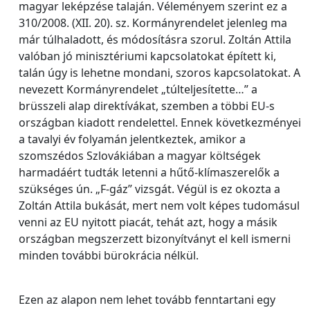
magyar leképzése talaján. Véleményem szerint ez a
310/2008. (XII. 20). sz. Kormányrendelet jelenleg ma
már túlhaladott, és módosításra szorul. Zoltán Attila
valóban jó minisztériumi kapcsolatokat épített ki,
talán úgy is lehetne mondani, szoros kapcsolatokat. A
nevezett Kormányrendelet „túlteljesítette…” a
brüsszeli alap direktívákat, szemben a többi EU-s
országban kiadott rendelettel. Ennek következményei
a tavalyi év folyamán jelentkeztek, amikor a
szomszédos Szlovákiában a magyar költségek
harmadáért tudták letenni a hűtő-klímaszerelők a
szükséges ún. „F-gáz” vizsgát. Végül is ez okozta a
Zoltán Attila bukását, mert nem volt képes tudomásul
venni az EU nyitott piacát, tehát azt, hogy a másik
országban megszerzett bizonyítványt el kell ismerni
minden további bürokrácia nélkül.
Ezen az alapon nem lehet tovább fenntartani egy