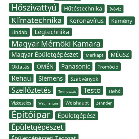
Hőszivattyú
Hűtéstechnika
Ivóvíz
Klímatechnika
Koronavírus
Kémény
Légtechnika
Lindab
Magyar Mérnöki Kamara
Magyar Épületgépészet
MÉGSZ
Merkapt
Panasonic
OMÉN
Oktatás
Promóció
Rehau
Siemens
Szabványok
Szellőztetés
Testo
Távhő
Termosztát
Weishaupt
Vízkezelés
Zehnder
Webinárium
Építőipar
Épületgépész
Épületgépészet
Épületgépészeti Tagozat