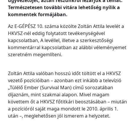
ügyvezetőjét, aztán részünkről lezárjuk a témát.
Természetesen további vitára lehetőség nyílik a
kommentek formájában.
Az E-GÉPÉSZ 10. száma közölte Zoltán Attila levelét a
HKVSZ-nél eddig folytatott tevékenységével
kapcsolatban, A levéllel, illetve a szerkesztőségi
kommentárral kapcsolatban az alábbi véleményemet
szeretném megemlíteni.
Zoltán Attila valóban hosszú időt töltött el a HKVSZ
vezető pozícióiban – azonban ezt inkább a televízió
„Túlélő Ember (Survival Man) című sorozatában
díjaznám, mint szakmai alapon. Mivel magam
követtem őt a HKVSZ főtitkári beosztásában – miután
a pozícióról saját maga mondott le 2010. április 1.
után –, meglehetősen jól ismerem a helyzetet.