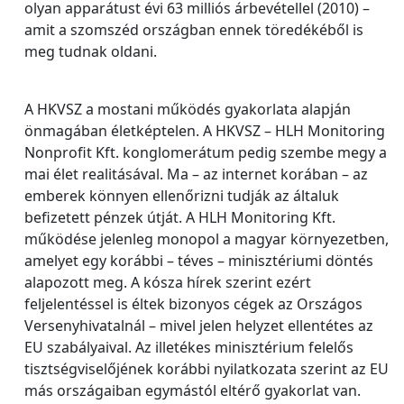
olyan apparátust évi 63 milliós árbevétellel (2010) –
amit a szomszéd országban ennek töredékéből is
meg tudnak oldani.
A HKVSZ a mostani működés gyakorlata alapján
önmagában életképtelen. A HKVSZ – HLH Monitoring
Nonprofit Kft. konglomerátum pedig szembe megy a
mai élet realitásával. Ma – az internet korában – az
emberek könnyen ellenőrizni tudják az általuk
befizetett pénzek útját. A HLH Monitoring Kft.
működése jelenleg monopol a magyar környezetben,
amelyet egy korábbi – téves – minisztériumi döntés
alapozott meg. A kósza hírek szerint ezért
feljelentéssel is éltek bizonyos cégek az Országos
Versenyhivatalnál – mivel jelen helyzet ellentétes az
EU szabályaival. Az illetékes minisztérium felelős
tisztségviselőjének korábbi nyilatkozata szerint az EU
más országaiban egymástól eltérő gyakorlat van.