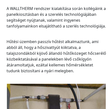
A WALLTHERM rendszer kialakítása során kollégáink a
panelkiosztásban és a szerelés technológiájában
segítséget nyújtanak, valamint ingyenes
tanfolyamainkon elsajátítható a szerlés technológiája.
Hűtési üzemben passzív hűtést alkalmaztunk, ami
abból áll, hogy a hőszivattyút kiiktatva, a
talajszondákból kijövő állandó hűtőközeget hőcserélő
közbeiktatásával a panelekben lévő csőkígyón
átáramoltatjuk, ezáltal kellemes hőmérsékletet
tudunk biztosítani a nyári melegben.