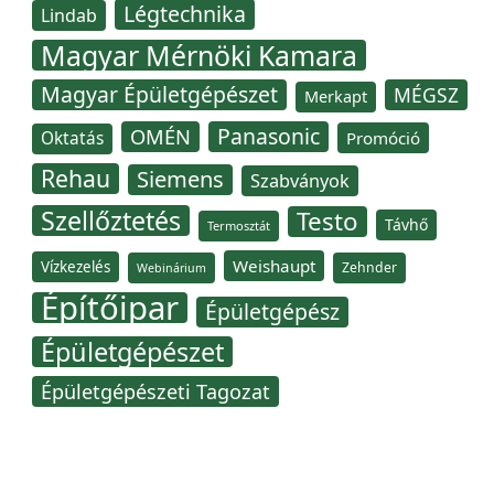
Légtechnika
Lindab
Magyar Mérnöki Kamara
Magyar Épületgépészet
MÉGSZ
Merkapt
Panasonic
OMÉN
Oktatás
Promóció
Rehau
Siemens
Szabványok
Szellőztetés
Testo
Távhő
Termosztát
Weishaupt
Vízkezelés
Zehnder
Webinárium
Építőipar
Épületgépész
Épületgépészet
Épületgépészeti Tagozat