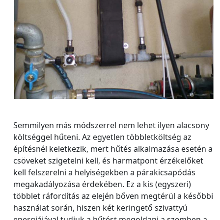
Semmilyen más módszerrel nem lehet ilyen alacsony
költséggel hűteni. Az egyetlen többletköltség az
építésnél keletkezik, mert hűtés alkalmazása esetén a
csöveket szigetelni kell, és harmatpont érzékelőket
kell felszerelni a helyiségekben a párakicsapódás
megakadályozása érdekében. Ez a kis (egyszeri)
többlet ráfordítás az elején bőven megtérül a későbbi
használat során, hiszen két keringető szivattyú
energiájával tudjuk a hűtést megoldani a szemben a