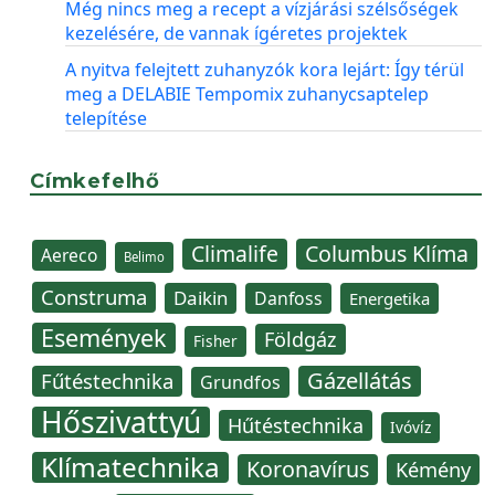
Még nincs meg a recept a vízjárási szélsőségek
kezelésére, de vannak ígéretes projektek
A nyitva felejtett zuhanyzók kora lejárt: Így térül
meg a DELABIE Tempomix zuhanycsaptelep
telepítése
Címkefelhő
Climalife
Columbus Klíma
Aereco
Belimo
Construma
Daikin
Danfoss
Energetika
Események
Földgáz
Fisher
Gázellátás
Fűtéstechnika
Grundfos
Hőszivattyú
Hűtéstechnika
Ivóvíz
Klímatechnika
Koronavírus
Kémény