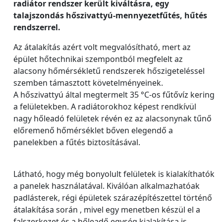
radiátor rendszer került kiváltásra, egy
talajszondás hőszivattyú-mennyezetfűtés, hűtés
rendszerrel.
Az átalakítás azért volt megvalósítható, mert az
épület hőtechnikai szempontból megfelelt az
alacsony hőmérsékletű rendszerek hőszigeteléssel
szemben támasztott követelményeinek.
A hőszivattyú által megtermelt 35 °C-os fűtővíz kering
a felületekben. A radiátorokhoz képest rendkívül
nagy hőleadó felületek révén ez az alacsonynak tűnő
előremenő hőmérséklet bőven elegendő a
panelekben a fűtés biztosításával.
Látható, hogy még bonyolult felületek is kialakíthatók
a panelek használatával. Kiválóan alkalmazhatóak
padlásterek, régi épületek szárazépítészettel történő
átalakítása során , mivel egy menetben készül el a
falszerkezet és a hőleadő egység kialakítása is.