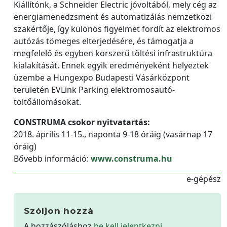
Kiállítónk, a Schneider Electric jóvoltából, mely cég az
energiamenedzsment és automatizálás nemzetközi
szakértője, így különös figyelmet fordít az elektromos
autózás tömeges elterjedésére, és támogatja a
megfelelő és egyben korszerű töltési infrastruktúra
kialakítását. Ennek egyik eredményeként helyeztek
üzembe a Hungexpo Budapesti Vásárközpont
területén EVLink Parking elektromosautó-
töltőállomásokat.
CONSTRUMA csokor nyitvatartás:
2018. április 11-15., naponta 9-18 óráig (vasárnap 17
óráig)
Bővebb információ:
www.construma.hu
e-gépész
Szóljon hozzá
A hozzászóláshoz
be kell jelentkezni
.