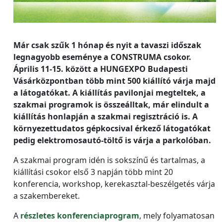
Már csak szűk 1 hónap és nyit a tavaszi időszak
legnagyobb eseménye a CONSTRUMA csokor.
Április 11-15. között a HUNGEXPO Budapesti
Vásárközpontban több mint 500 kiállító várja majd
a látogatókat. A kiállítás pavilonjai megteltek, a
szakmai programok is összeálltak, már elindult a
kiállítás honlapján a szakmai regisztráció is. A
környezettudatos gépkocsival érkező látogatókat
pedig elektromosautó-töltő is várja a parkolóban.
A szakmai program idén is sokszínű és tartalmas, a
kiállítási csokor első 3 napján több mint 20
konferencia, workshop, kerekasztal-beszélgetés várja
a szakembereket.
A
részletes konferenciaprogram
, mely folyamatosan