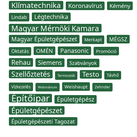
Klímatechnika
Koronavírus
Kémény
Légtechnika
Lindab
Magyar Mérnöki Kamara
Magyar Épületgépészet
MÉGSZ
Merkapt
Panasonic
OMÉN
Oktatás
Promóció
Rehau
Siemens
Szabványok
Szellőztetés
Testo
Távhő
Termosztát
Weishaupt
Vízkezelés
Zehnder
Webinárium
Építőipar
Épületgépész
Épületgépészet
Épületgépészeti Tagozat