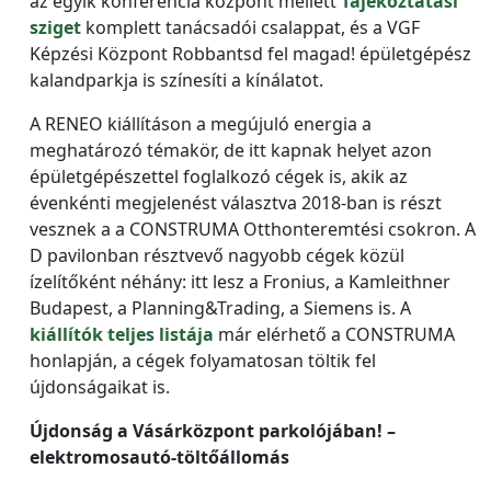
az egyik konferencia központ mellett
Tájékoztatási
sziget
komplett tanácsadói csalappat, és a VGF
Képzési Központ Robbantsd fel magad! épületgépész
kalandparkja is színesíti a kínálatot.
A RENEO kiállításon a megújuló energia a
meghatározó témakör, de itt kapnak helyet azon
épületgépészettel foglalkozó cégek is, akik az
évenkénti megjelenést választva 2018-ban is részt
vesznek a a CONSTRUMA Otthonteremtési csokron. A
D pavilonban résztvevő nagyobb cégek közül
ízelítőként néhány: itt lesz a Fronius, a Kamleithner
Budapest, a Planning&Trading, a Siemens is. A
kiállítók teljes listája
már elérhető a CONSTRUMA
honlapján, a cégek folyamatosan töltik fel
újdonságaikat is.
Újdonság a Vásárközpont parkolójában! –
elektromosautó-töltőállomás