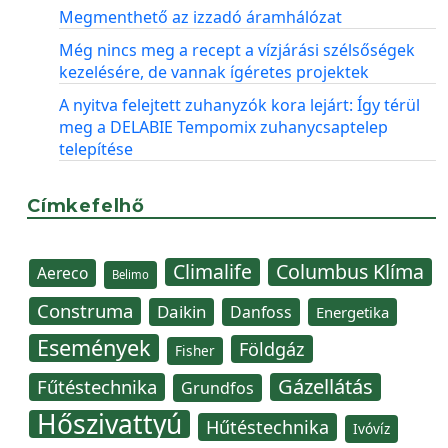
Megmenthető az izzadó áramhálózat
Még nincs meg a recept a vízjárási szélsőségek
kezelésére, de vannak ígéretes projektek
A nyitva felejtett zuhanyzók kora lejárt: Így térül
meg a DELABIE Tempomix zuhanycsaptelep
telepítése
Címkefelhő
Climalife
Columbus Klíma
Aereco
Belimo
Construma
Daikin
Danfoss
Energetika
Események
Földgáz
Fisher
Gázellátás
Fűtéstechnika
Grundfos
Hőszivattyú
Hűtéstechnika
Ivóvíz