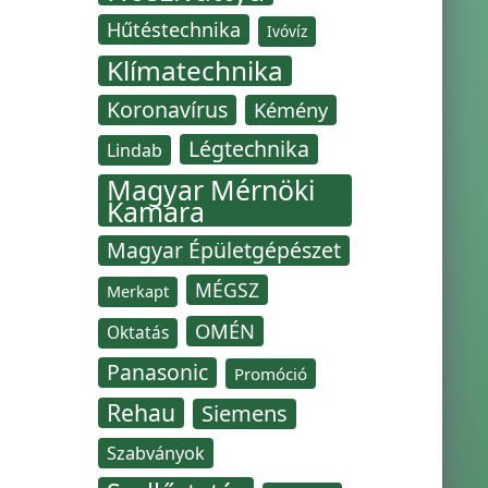
Hűtéstechnika
Ivóvíz
Klímatechnika
Koronavírus
Kémény
Légtechnika
Lindab
Magyar Mérnöki
Kamara
Magyar Épületgépészet
MÉGSZ
Merkapt
OMÉN
Oktatás
Panasonic
Promóció
Rehau
Siemens
Szabványok