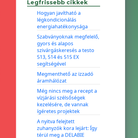
Legfrissebb cikkek
Hogyan javítható a
légkondicionálás
energiahatékonysága
Szabványoknak megfelelő,
gyors és alapos
szivárgáskeresés a testo
513, 514 és 515 EX
segítségével
Megmenthető az izzadó
áramhálózat
Még nincs meg a recept a
vízjárási szélsőségek
kezelésére, de vannak
ígéretes projektek
A nyitva felejtett
zuhanyzók kora lejárt: Így
térül meg a DELABIE