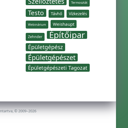
Szellőztetés
Termosztát
Testo
Távhő
Vízkezelés
Weishaupt
Webinárium
Építőipar
Zehnder
Épületgépész
Épületgépészet
Épületgépészeti Tagozat
nntartva, © 2009–2026