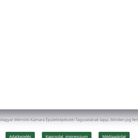
 Magyar Mérnöki Kamara Épületképészeti Tagozatának lapja. Minden jog fe
Adatkezelés
Kapcsolat, impresszum
Médiaajánlat