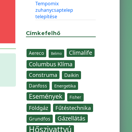
Tempomix
zuhanycsaptelep
telepítése
Címkefelhő
Climalife
Aereco
Belimo
Columbus Klíma
Construma
Daikin
Danfoss
Energetika
Események
Fisher
Fűtéstechnika
Földgáz
Gázellátás
Grundfos
Hőszivattyú