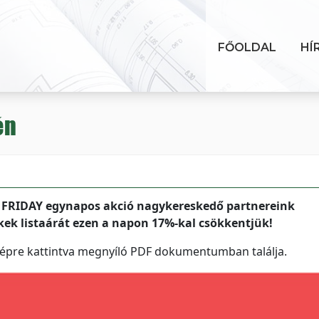
FŐOLDAL
HÍ
én
U FRIDAY egynapos akció nagykereskedő partnereink
kek listaárát ezen a napon 17%-kal csökkentjük!
 képre kattintva megnyíló PDF dokumentumban találja.