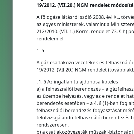
19/2012. (VII.20.) NGM rendelet módosítá
A földgázellátásról szóló 2008. évi XL. törv
az egyes miniszterek, valamint a Minisztere
212/2010. (VII. 1.) Korm. rendelet 73. § h
rendelem el:
1. §
A gáz csatlakozó vezetékek és felhasználói
19/2012. (VII.20.) NGM rendelet (továbbiakb
„1. § Az ingatlan tulajdonosa köteles
a) a felhasználói berendezés – a gázfelhasz
az üzembe helyezés, vagy az e rendelet ha
berendezés esetében – a 4. § (1)-ben foglalt
felhasználói berendezés fogyasztását mérő 
felülvizsgálandó felhasználói berendezés 
rendszeresen,
b) a csatlakozóvezeték műszaki-biztonsági 