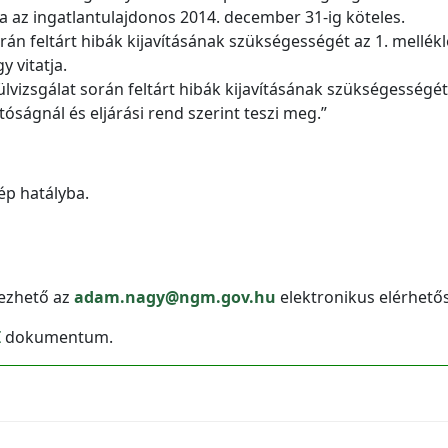
ára az ingatlantulajdonos 2014. december 31-ig köteles.
orán feltárt hibák kijavításának szükségességét az 1. mellékl
y vitatja.
lvizsgálat során feltárt hibák kijavításának szükségességét 
ságnál és eljárási rend szerint teszi meg.”
ép hatályba.
yezhető az
adam.nagy@ngm.gov.hu
elektronikus elérhető
I
dokumentum.