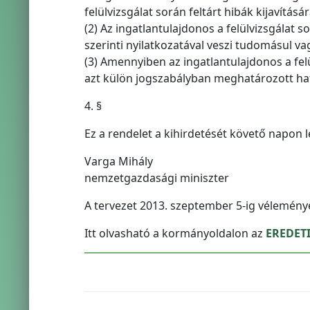
felülvizsgálat során feltárt hibák kijavítás
(2) Az ingatlantulajdonos a felülvizsgálat s
szerinti nyilatkozatával veszi tudomásul vag
(3) Amennyiben az ingatlantulajdonos a felü
azt külön jogszabályban meghatározott ható
4. §
Ez a rendelet a kihirdetését követő napon l
Varga Mihály
nemzetgazdasági miniszter
A tervezet 2013. szeptember 5-ig vélemén
Itt olvasható a kormányoldalon az
EREDET