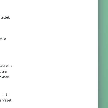
 tettek
ékre
ti el, a
űtési
kóknak
él már
ervezet.