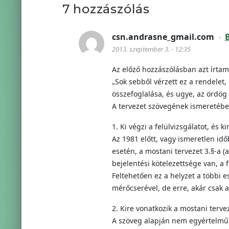
7 hozzászólás
csn.andrasne_gmail.com
-
B
2013. szeptember 3. - 12:35
Az előző hozzászólásban azt írtam
„Sok sebből vérzett ez a rendelet,
összefoglalása, és ugye, az ördög a
A tervezet szövegének ismeretébe
1. Ki végzi a felülvizsgálatot, és k
Az 1981 előtt, vagy ismeretlen id
esetén, a mostani tervezet 3.§-a (
bejelentési kötelezettsége van, a f
Feltehetően ez a helyzet a többi 
mérőcserével, de erre, akár csak a
2. Kire vonatkozik a mostani tervez
A szöveg alapján nem egyértelmű,