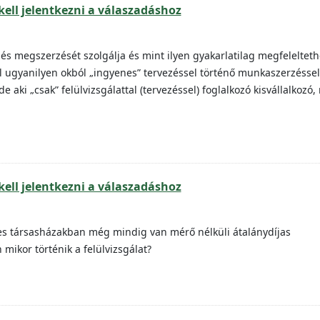
kell jelentkezni a válaszadáshoz
lés megszerzését szolgálja és mint ilyen gyakarlatilag megfelelteth
 ugyanilyen okból „ingyenes” tervezéssel történő munkaszerzéssel
 aki „csak” felülvizsgálattal (tervezéssel) foglalkozó kisvállalkozó,
kell jelentkezni a válaszadáshoz
yes társasházakban még mindig van mérő nélküli átalánydíjas
mikor történik a felülvizsgálat?