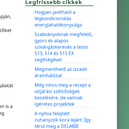
Legfrissebb cikkek
Hogyan javítható a
apján,
légkondicionálás
energiahatékonysága
ezőket
Szabványoknak megfelelő,
gyors és alapos
szivárgáskeresés a testo
513, 514 és 515 EX
segítségével
Megmenthető az izzadó
áramhálózat
Még nincs meg a recept a
gálatát
vízjárási szélsőségek
kezelésére, de vannak
ígéretes projektek
n is a
eg
A nyitva felejtett
zuhanyzók kora lejárt: Így
térül meg a DELABIE