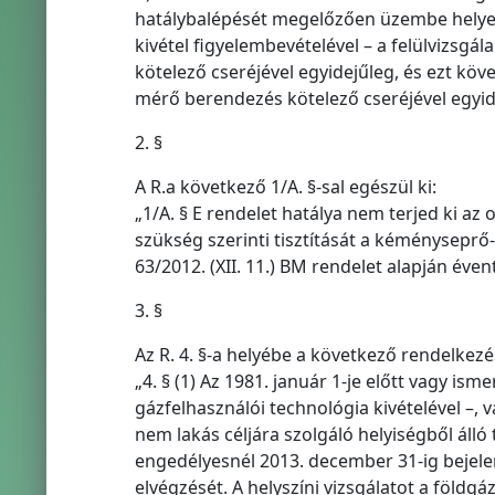
hatálybalépését megelőzően üzembe helyezet
kivétel figyelembevételével – a felülvizsg
kötelező cseréjével egyidejűleg, és ezt köv
mérő berendezés kötelező cseréjével egyid
2. §
A R.a következő 1/A. §-sal egészül ki:
„1/A. § E rendelet hatálya nem terjed ki az
szükség szerinti tisztítását a kéményseprő-
63/2012. (XII. 11.) BM rendelet alapján éven
3. §
Az R. 4. §-a helyébe a következő rendelkezé
„4. § (1) Az 1981. január 1-je előtt vagy i
gázfelhasználói technológia kivételével –, 
nem lakás céljára szolgáló helyiségből áll
engedélyesnél 2013. december 31-ig bejelen
elvégzését. A helyszíni vizsgálatot a földgá