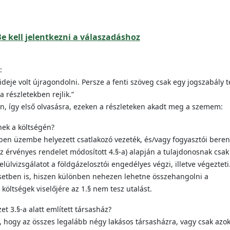
e kell jelentkezni a válaszadáshoz
:
 ideje volt újragondolni. Persze a fenti szöveg csak egy jogszabály t
 részletekben rejlik.”
n, így első olvasásra, ezeken a részleteken akadt meg a szemem:
inek a költségén?
őben üzembe helyezett csatlakozó vezeték, és/vagy fogyasztói bere
az érvényes rendelet módosított 4.§-a) alapján a tulajdonosnak csak
elülvizsgálatot a földgázelosztói engedélyes végzi, illetve végezteti
esetben is, hiszen különben nehezen lehetne összehangolni a
 költségek viselőjére az 1.§ nem tesz utalást.
et 3.§-a alatt említett társasház?
 hogy az összes legalább négy lakásos társasházra, vagy csak azok