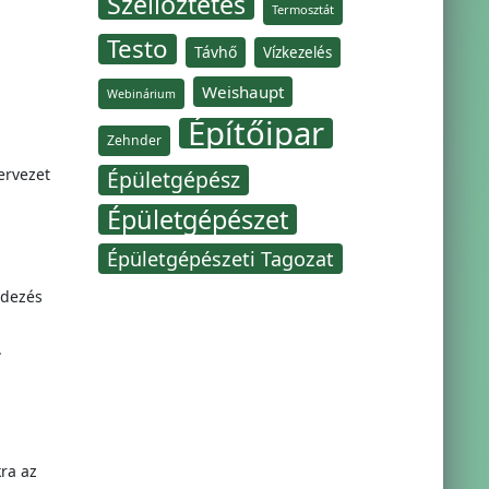
Szellőztetés
Termosztát
Testo
Távhő
Vízkezelés
Weishaupt
Webinárium
Építőipar
Zehnder
ervezet
Épületgépész
Épületgépészet
Épületgépészeti Tagozat
ndezés
.
ra az