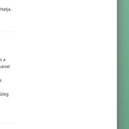
tatja,
s a
aival
s
nűleg