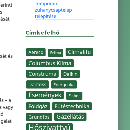
Tempomix
erinti
zuhanycsaptelep
s
telepítése
tását
Címkefelhő
Climalife
Aereco
Belimo
sét és
Columbus Klíma
ó
Construma
Daikin
Danfoss
Energetika
Események
Fisher
s – a
Fűtéstechnika
Földgáz
s vagy
tói
Gázellátás
Grundfos
sgálat
Hőszivattyú