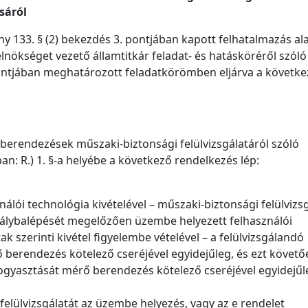
sáról
ény 133. § (2) bekezdés 3. pontjában kapott felhatalmazás al
lnökséget vezető államtitkár feladat- és hatásköréről szóló
) pontjában meghatározott feladatkörömben eljárva a követk
 berendezések műszaki-biztonsági felülvizsgálatáról szóló
an: R.) 1. §-a helyébe a következő rendelkezés lép:
nálói technológia kivételével – műszaki-biztonsági felülvizs
tálybalépését megelőzően üzembe helyezett felhasználói
ak szerinti kivétel figyelembe vételével – a felülvizsgálandó
berendezés kötelező cseréjével egyidejűleg, és ezt követőe
fogyasztását mérő berendezés kötelező cseréjével egyidejűl
felülvizsgálatát az üzembe helyezés, vagy az e rendelet