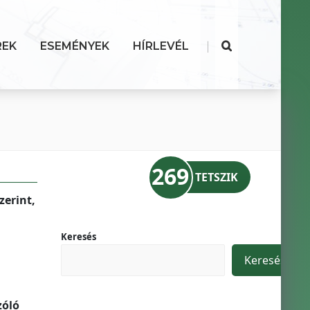
|
REK
ESEMÉNYEK
HÍRLEVÉL
269
TETSZIK
zerint,
Keresés
Keresés
zóló