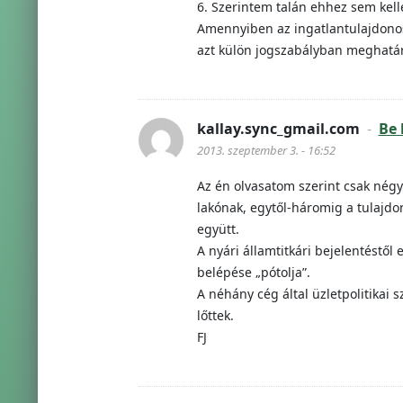
6. Szerintem talán ehhez sem kelle
Amennyiben az ingatlantulajdonos a
azt külön jogszabályban meghatáro
kallay.sync_gmail.com
-
Be 
2013. szeptember 3. - 16:52
Az én olvasatom szerint csak négy
lakónak, egytől-háromig a tulajdon
együtt.
A nyári államtitkári bejelentéstől
belépése „pótolja”.
A néhány cég által üzletpolitikai 
lőttek.
FJ