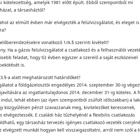
si kötelezettség, amelyik 1981 előtt épült. Ebből szempontból mi
házat, a társasháztól?
ahol az elmúlt évben már elvégezték a felülvizsgálatot, és eleget is
ra?
zelőberendezésekre vonatkozó 1/A.§ szerinti kivételt?
. Ha a gázos felülvizsgálatot a csatlakozó és a felhasználói vezet
sebb feladat, hogy tíz évben egyszer a szerelő a saját eszközeivel
bekötését is.
 3.§-a alatt meghatározott határidőket?
zsgálatot a földgázelosztói engedélyes 2014. szeptember 30-ig végezte
kijavítására az ingatlantulajdonos 2014. december 31-ig köteles. A f
indul, tehát ebben (az ilyen szempontból zsúfolt időszakban) a la
gy közgyűlésen pénzt szavazzanak meg, kivitelezőket keressenek,
 elvégeztessék. E családi ház tűzhelyénél a flexibilis csatlakozás
dható, egy társasház tervezés igényes csatlakozó vezeték cserjén
elvégzett munkát hogyan kell visszaigazoltatni, arról nem szól a t