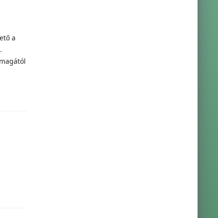
ető a
.
 magától