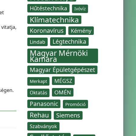
Hűtéstechnika
Ivóvíz
et
Klímatechnika
vitatja,
Koronavírus
Kémény
Légtechnika
Lindab
Magyar Mérnöki
Kamara
Magyar Épületgépészet
MÉGSZ
Merkapt
ségen.
OMÉN
Oktatás
Panasonic
Promóció
Rehau
Siemens
Szabványok