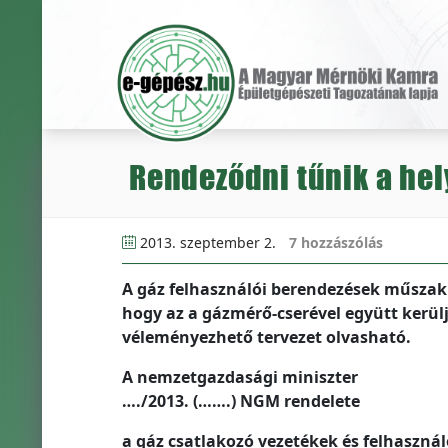
Rendeződni tűnik a hely
2013. szeptember 2.
7 hozzászólás
A gáz felhasználói berendezések műszaki-
hogy az a gázmérő-cserével együtt kerül
véleményezhető tervezet olvasható.
A nemzetgazdasági miniszter
…./2013. (…….) NGM rendelete
a gáz csatlakozó vezetékek és felhasznál