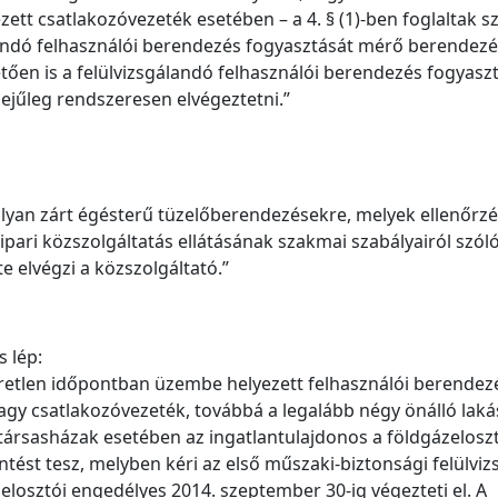
t csatlakozóvezeték esetében – a 4. § (1)-ben foglaltak sz
álandó felhasználói berendezés fogyasztását mérő berendezé
etően is a felülvizsgálandó felhasználói berendezés fogyasz
ejűleg rendszeresen elvégeztetni.”
 olyan zárt égésterű tüzelőberendezésekre, melyek ellenőrzé
ipari közszolgáltatás ellátásának szakmai szabályairól szól
te elvégzi a közszolgáltató.”
s lép:
smeretlen időpontban üzembe helyezett felhasználói berendezé
vagy csatlakozóvezeték, továbbá a legalább négy önálló laká
ó társasházak esetében az ingatlantulajdonos a földgázelosz
tést tesz, melyben kéri az első műszaki-biztonsági felülviz
zelosztói engedélyes 2014. szeptember 30-ig végezteti el. A