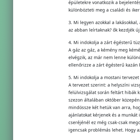
épületekre vonatkozik a bejelenté
különbözteti meg a családi és iker
3. Mi legyen azokkal a lakásokkal, 
az abban leírtaknak? ők kezdjék új
4. Mi indokolja a zárt égésterű tü
A gáz az gáz, a kémény meg kémény
elvégzik, az már nem lenne különö
ellenőrizze a zárt égésterű kazán 
5. Mi indokolja a mostani tervezet
A tervezet szerint: a helyszíni vi
felülvizsgálat során feltárt hibák 
szezon általában október közepén 
mindössze két hetük van arra, ho
ajánlatokat kérjenek és a munkát is
cseréjénél ez még csak-csak megol
igencsak problémás lehet. Hogy az 