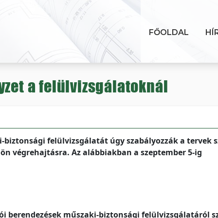
FŐOLDAL
HÍ
zet a felülvizsgálatoknál
biztonsági felülvizsgálatát úgy szabályozzák a tervek s
jön végrehajtásra. Az alábbiakban a szeptember 5-ig
ói berendezések műszaki-biztonsági felülvizsgálatáról s