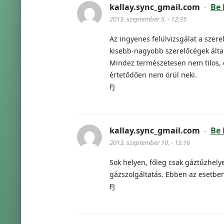
kallay.sync_gmail.com
-
Be 
2013. szeptember 5. - 12:35
Az ingyenes felülvizsgálat a szere
kisebb-nagyobb szerelőcégek által
Mindez természetesen nem tilos, de
értetődően nem örül neki.
FJ
kallay.sync_gmail.com
-
Be 
2013. szeptember 10. - 15:16
Sok helyen, főleg csak gáztűzhel
gázszolgáltatás. Ebben az esetben 
FJ