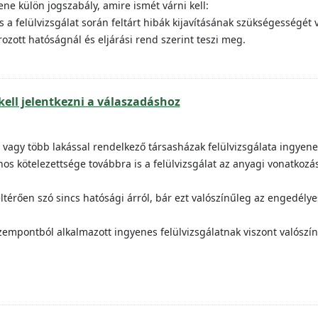
ne külön jogszabály, amire ismét várni kell:
 felülvizsgálat során feltárt hibák kijavításának szükségességét vi
zott hatóságnál és eljárási rend szerint teszi meg.
kell jelentkezni a válaszadáshoz
 vagy több lakással rendelkező társasházak felülvizsgálata ingyene
os kötelezettsége továbbra is a felülvizsgálat az anyagi vonatkozás
 eltérően szó sincs hatósági árról, bár ezt valószínűleg az engedélye
szempontból alkalmazott ingyenes felülvizsgálatnak viszont valószí