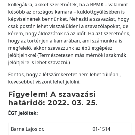
kollégákra, akiket szeretnétek, ha a BPMK – valamint
később az országos kamara – küldöttgyűlésében is
képviselnének bennünket. Nehezíti a szavazást, hogy
csak postán lehet visszaküldeni a szavazólapokat, de
kérem, hogy áldozzátok rá az időt. Ha azt szeretnénk,
hogy az történjen a kamarában, ami számunkra is
megfelelő, akkor szavazzunk az épületgépész
jelöltjeinkre! (Természetesen más mérnöki szakmák
jelöltjeire is lehet szavazni.)
Fontos, hogy a létszámkeretet nem lehet túllépni,
kevesebbet viszont lehet jelölni.
Figyelem! A szavazási
határidő: 2022. 03. 25.
ÉGT jelöltek:
Barna Lajos dr.
01-1514