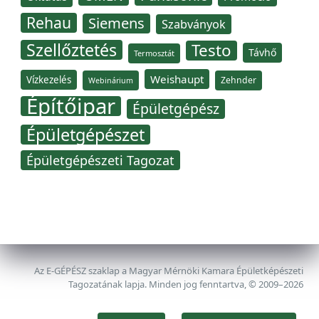
Rehau
Siemens
Szabványok
Szellőztetés
Testo
Távhő
Termosztát
Weishaupt
Vízkezelés
Zehnder
Webinárium
Építőipar
Épületgépész
Épületgépészet
Épületgépészeti Tagozat
Az E-GÉPÉSZ szaklap a Magyar Mérnöki Kamara Épületképészeti
Tagozatának lapja. Minden jog fenntartva, © 2009–2026