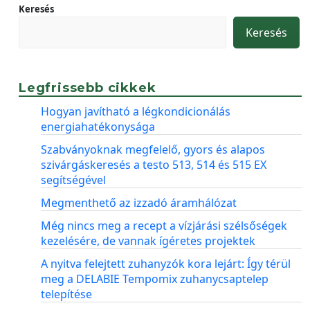
Keresés
Keresés
Legfrissebb cikkek
Hogyan javítható a légkondicionálás
energiahatékonysága
Szabványoknak megfelelő, gyors és alapos
szivárgáskeresés a testo 513, 514 és 515 EX
segítségével
Megmenthető az izzadó áramhálózat
Még nincs meg a recept a vízjárási szélsőségek
kezelésére, de vannak ígéretes projektek
A nyitva felejtett zuhanyzók kora lejárt: Így térül
meg a DELABIE Tempomix zuhanycsaptelep
telepítése