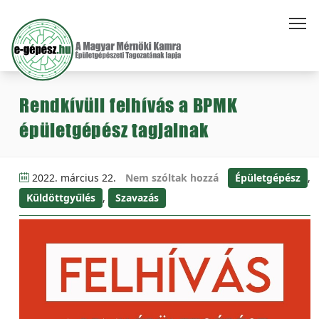
Rendkívüli felhívás a BPMK
épületgépész tagjainak
2022. március 22.
Nem szóltak hozzá
Épületgépész
,
Küldöttgyűlés
,
Szavazás