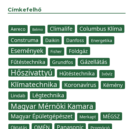
Címkefelhő
Climalife
Columbus Klíma
Aereco
Belimo
Construma
Daikin
Danfoss
Energetika
Események
Földgáz
Fisher
Gázellátás
Fűtéstechnika
Grundfos
Hőszivattyú
Hűtéstechnika
Ivóvíz
Klímatechnika
Koronavírus
Kémény
Légtechnika
Lindab
Magyar Mérnöki Kamara
Magyar Épületgépészet
MÉGSZ
Merkapt
Panasonic
OMÉN
Oktatás
Promóció