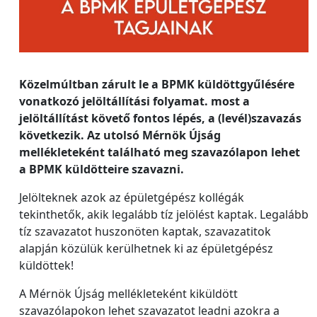
Közelmúltban zárult le a BPMK küldöttgyűlésére
vonatkozó jelöltállítási folyamat. most a
jelöltállítást követő fontos lépés, a (levél)szavazás
következik. Az utolsó Mérnök Újság
mellékleteként található meg szavazólapon lehet
a BPMK küldötteire szavazni.
Jelölteknek azok az épületgépész kollégák
tekinthetők, akik legalább tíz jelölést kaptak. Legalább
tíz szavazatot huszonöten kaptak, szavazatitok
alapján közülük kerülhetnek ki az épületgépész
küldöttek!
A Mérnök Újság mellékleteként kiküldött
szavazólapokon lehet szavazatot leadni azokra a