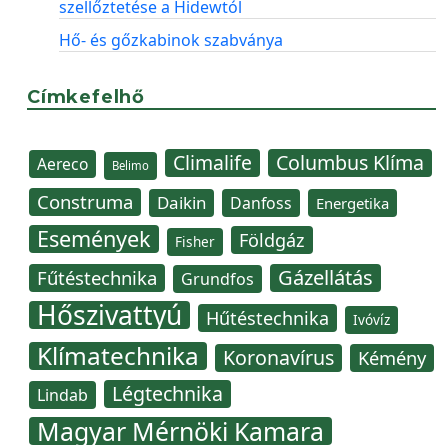
szellőztetése a Hidewtól
Hő- és gőzkabinok szabványa
Címkefelhő
Climalife
Columbus Klíma
Aereco
Belimo
Construma
Daikin
Danfoss
Energetika
Események
Földgáz
Fisher
Gázellátás
Fűtéstechnika
Grundfos
Hőszivattyú
Hűtéstechnika
Ivóvíz
Klímatechnika
Koronavírus
Kémény
Légtechnika
Lindab
Magyar Mérnöki Kamara