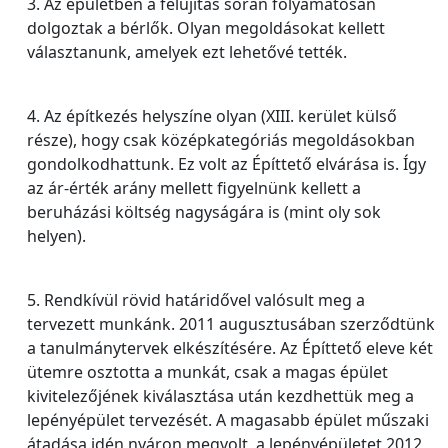
3. Az épületben a felújítás során folyamatosan
dolgoztak a bérlők. Olyan megoldásokat kellett
választanunk, amelyek ezt lehetővé tették.
4. Az építkezés helyszíne olyan (XIII. kerület külső
része), hogy csak középkategóriás megoldásokban
gondolkodhattunk. Ez volt az Építtető elvárása is. Így
az ár-érték arány mellett figyelnünk kellett a
beruházási költség nagyságára is (mint oly sok
helyen).
5. Rendkívül rövid határidővel valósult meg a
tervezett munkánk. 2011 augusztusában szerződtünk
a tanulmánytervek elkészítésére. Az Építtető eleve két
ütemre osztotta a munkát, csak a magas épület
kivitelezőjének kiválasztása után kezdhettük meg a
lepényépület tervezését. A magasabb épület műszaki
átadása idén nyáron megvolt, a lepényépületet 2012