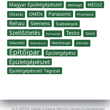
Magyar Épületgépészet
MÉGSZ
Merkapt
Panasonic
OMÉN
Oktatás
Promóció
Rehau
Siemens
Szabványok
Szellőztetés
Testo
Távhő
Termosztát
Weishaupt
Vízkezelés
Zehnder
Webinárium
Építőipar
Épületgépész
Épületgépészet
Épületgépészeti Tagozat
Az E-GÉPÉSZ szaklap a Magyar Mérnöki Kamara Épületképészeti