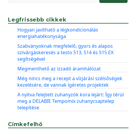
Legfrissebb cikkek
Hogyan javítható a légkondicionálás
energiahatékonysága
Szabványoknak megfelelő, gyors és alapos
szivárgáskeresés a testo 513, 514 és 515 EX
segítségével
Megmenthető az izzadó áramhálózat
Még nincs meg a recept a vízjárási szélsőségek
kezelésére, de vannak ígéretes projektek
A nyitva felejtett zuhanyzók kora lejárt: Így térül
meg a DELABIE Tempomix zuhanycsaptelep
telepítése
Címkefelhő