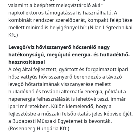
valamint a beépített melegvíztároló akár
napkollektoros támogatással is használható. A
kombinált rendszer szerelőbarát, kompakt felépítése
mellett minimális helyigénnyel bír. (Nilan Légtechnikai
Kft.)
Levegő/víz hővisszanyerő hőcserélő nagy
hatékonyságú, megújuló energia- és hulladékhő-
hasznosítással
A cég által fejlesztett, gyártott és forgalmazott ipari
hőszivattyús hővisszanyerő berendezés a távozó
levegő hőtartalmának visszanyerése mellett
hulladékhő és további alternatív energia, például a
napenergia felhasználását is lehetővé teszi, immár
ipari méretekben. Külön kiemelendő, hogy a
fejlesztésbe a műszaki felsőoktatás jeles képviselőjét,
a Budapesti Műszaki Egyetemet is bevonták.
(Rosenberg Hungária Kft.)