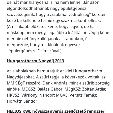
de hát már hiányozna is, ha nem lenne. Bár azon
elgondolkodhatnának nagy épületgépész
szövetségeink, hogy a „szakmai védnökség” keretei
közé be kellene-e férnie egy szakmai kontrollnak.
(Ami inkább előzetes kéne, hogy legyen, de ha
másképp nem megy, legalább a kiállításon végig kéne
mennie néhány kollégának a standokon, és
megnéznie, hogy mit kínálnak egyesek
„épületgépészet” címszóval.)
Hungarotherm Nagydíj 2013
Az alábbiakban bemutatjuk az idei Hungarotherm
Nagydíjasokat. A zsűri tagjai a következők voltak: az
MMK ÉgT részéről Denk András, mint a zsűribizottság
elnöke. MÉGSZ: Balázs Gábor; MÉgKSZ: Zoltán Attila;
HKVSZ: Várkonyi Nándor; MGVE: Versits Tamás;
Horváth Sándor.
HELIOS KWL hővisszanyerős szellőztető rendszer