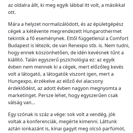
az oldalra állt, ki meg egyik lábbal itt volt, a másikkal
ott.
Mára a helyzet normalizálódott, és az épületgépész
cégek a kétévente megrendezett Hungarothermet
tekintik a fő eseménynek. Ettől függetlenül a Comfort
Budapest is létezik, de van Renexpo stb. is. Nem tudni,
hogy ennek köszönhetően, de idén kevésnek tűnt a
kiállító. Talán egyszerű pszichológia ez: az egyik
évben nem mennek ki a cégek, mert előzőleg kevés
volt a látogató, a látogatók viszont igen, mert a
Hungexpo, érzékelve az előző évi alacsony
érdeklődést, az adott évben nagyon megnyomta a
marketinget. Persze lehet, hogy egyszerűen csak
válság van…
Egy szónak is száz a vége: sok volt a vendég, jók
voltak a konferenciák, megérte kimenni. Láttunk
aztán ionkazánt is, kínai gagyit meg olcsó parfümöt,