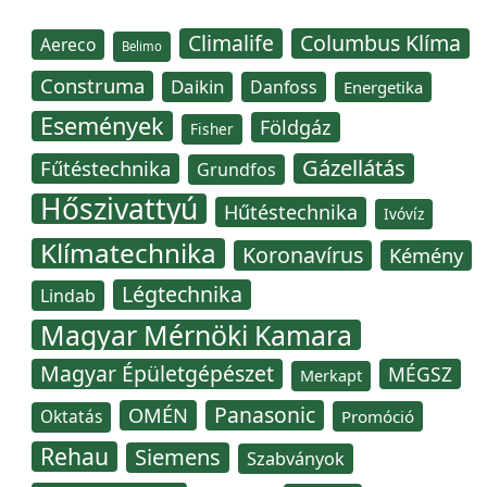
Climalife
Columbus Klíma
Aereco
Belimo
Construma
Daikin
Danfoss
Energetika
Események
Földgáz
Fisher
Gázellátás
Fűtéstechnika
Grundfos
Hőszivattyú
Hűtéstechnika
Ivóvíz
Klímatechnika
Koronavírus
Kémény
Légtechnika
Lindab
Magyar Mérnöki Kamara
Magyar Épületgépészet
MÉGSZ
Merkapt
Panasonic
OMÉN
Oktatás
Promóció
Rehau
Siemens
Szabványok