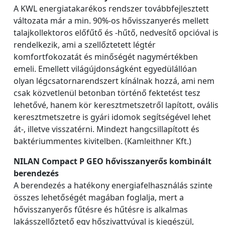
A KWL energiatakarékos rendszer továbbfejlesztett
változata már a min. 90%-os hővisszanyerés mellett
talajkollektoros előfűtő és -hűtő, nedvesítő opcióval is
rendelkezik, ami a szellőztetett légtér
komfortfokozatát és minőségét nagymértékben
emeli. Emellett világújdonságként egyedülállóan
olyan légcsatornarendszert kínálnak hozzá, ami nem
csak közvetlenül betonban történő fektetést tesz
lehetővé, hanem kör keresztmetszetről lapított, ovális
keresztmetszetre is gyári idomok segítségével lehet
át-, illetve visszatérni. Mindezt hangcsillapított és
baktériummentes kivitelben. (Kamleithner Kft.)
NILAN Compact P GEO hővisszanyerős kombinált
berendezés
A berendezés a hatékony energiafelhasználás szinte
összes lehetőségét magában foglalja, mert a
hővisszanyerős fűtésre és hűtésre is alkalmas
lakásszellőztető egy hőszivattyúval is kiegészül,