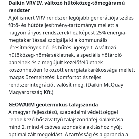
Daikin VRV IV. változó hűtőközeg-tömegáramú
rendszer
A jól ismert VRV rendszer legújabb generációja széles
fűtő- és hűtőteljesítmény-tartománya mellett a
hagyományos rendszerekhez képest 25% energia-
megtakarítással szolgálja ki a kommunális
létesítmények hő- és hűtési igényeit. A változó
hűtőközeg-hőmérsékletnek, a speciális hőtároló
panelnek és a megújult kezelőfelületnek
köszönhetően fokozott energiatakarékossága mellett
magas üzemeltetési komfortot és teljes
rendszerintegrációt valósít meg. (Daikin McQuay
Magyarország Kft.)
GEOWARM geotermikus talajszonda
A magyar fejlesztésű, szabadalmi védettséggel
rendelkező hőszivattyú talajszondafej kialakítása
mind 2, mind 4 csöves szondakialakításhoz nyújt
optimalizált megoldást. A tartósság és a garancia a