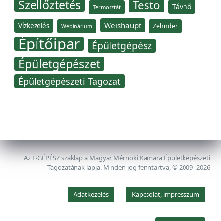
Szellőztetés
Testo
Távhő
Termosztát
Weishaupt
Vízkezelés
Zehnder
Webinárium
Építőipar
Épületgépész
Épületgépészet
Épületgépészeti Tagozat
Az E-GÉPÉSZ szaklap a Magyar Mérnöki Kamara Épületképészeti
Tagozatának lapja. Minden jog fenntartva, © 2009–2026
Adatkezelés
Kapcsolat, impresszum