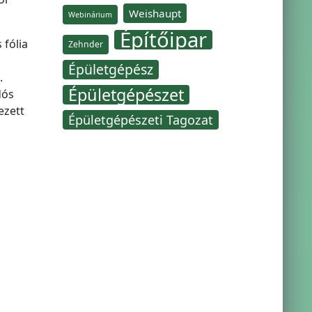
Weishaupt
Webinárium
Építőipar
 fólia
Zehnder
Épületgépész
.
Épületgépészet
dós
ezett
Épületgépészeti Tagozat