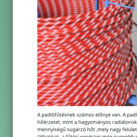
A padlófűtésnek számos előnye van. A padl
hőérzetet, mint a hagyományos radiátorok
mennyiségű sugárzó hőt ,mely nagy felülete
láthatóak, a fűtési rendszer még nagyobb