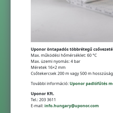
Uponor öntapadós többrétegű csővezeté
Max. működési hőmérséklet: 60 °C
Max. üzemi nyomás: 4 bar
Méretek 16×2 mm
Csőtekercsek 200 m vagy 500 m hosszúsá
További információ:
Uponor padlófűtés m
Uponor Kft.
Tel.: 203 3611
E-mail:
info.hungary@uponor.com