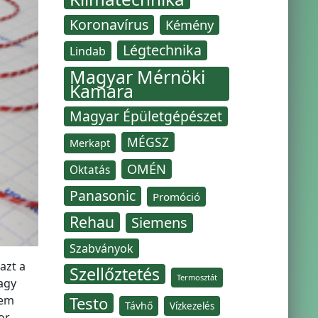
Koronavírus
Kémény
Légtechnika
Lindab
Magyar Mérnöki
Kamara
Magyar Épületgépészet
MÉGSZ
Merkapt
OMÉN
Oktatás
Panasonic
Promóció
Rehau
Siemens
Szabványok
azt a
Szellőztetés
Termosztát
agy
nem
Testo
Távhő
Vízkezelés
or