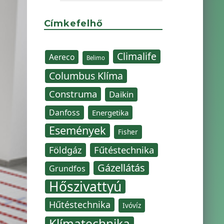
Címkefelhő
Climalife
Aereco
Belimo
Columbus Klíma
Construma
Daikin
Danfoss
Energetika
Események
Fisher
Fűtéstechnika
Földgáz
Gázellátás
Grundfos
Hőszivattyú
Hűtéstechnika
Ivóvíz
Klímatechnika