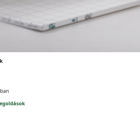
k
gban
egoldások