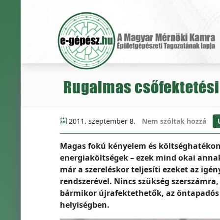
Rugalmas csőfektetési
2011. szeptember 8.
Nem szóltak hozzá
Magas fokú kényelem és költséghatékony
energiaköltségek – ezek mind okai annak
már a szereléskor teljesíti ezeket az igé
rendszerével. Nincs szükség szerszámra, 
bármikor újrafektethetők, az öntapadós 
helyiségben.