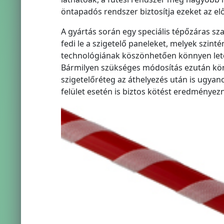
öntapadós rendszer biztosítja ezeket az el
A gyártás során egy speciális tépőzáras sza
fedi le a szigetelő paneleket, melyek szint
technológiának köszönhetően könnyen letek
Bármilyen szükséges módosítás ezután kön
szigetelőréteg az áthelyezés után is ugya
felület esetén is biztos kötést eredményez