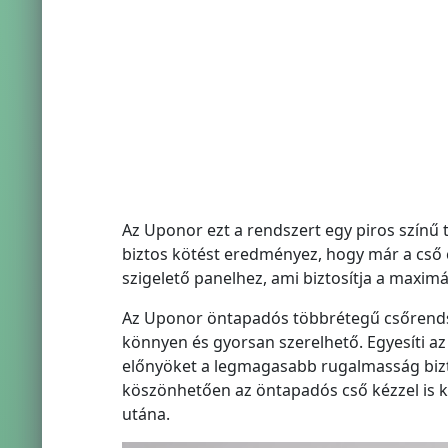
Az Uponor ezt a rendszert egy piros színű 
biztos kötést eredményez, hogy már a cső 
szigelető panelhez, ami biztosítja a maximál
Az Uponor öntapadós többrétegű csőrendsz
könnyen és gyorsan szerelhető. Egyesíti a
előnyöket a legmagasabb rugalmasság bizto
köszönhetően az öntapadós cső kézzel is k
utána.