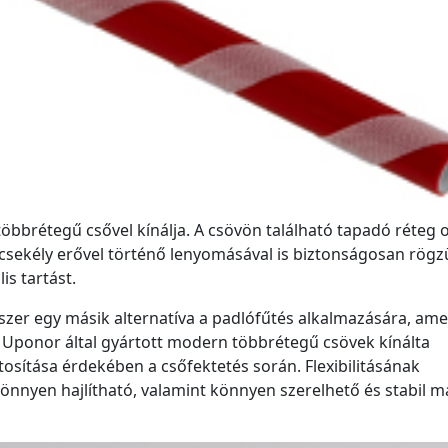
többrétegű csővel kínálja. A csövön található tapadó réteg 
csekély erővel történő lenyomásával is biztonságosan rögzü
is tartást.
er egy másik alternatíva a padlófűtés alkalmazására, ame
z Uponor által gyártott modern többrétegű csövek kínálta
sítása érdekében a csőfektetés során. Flexibilitásának
önnyen hajlítható, valamint könnyen szerelhető és stabil 