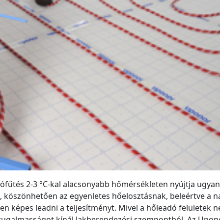
ófűtés 2-3 °C-kal alacsonyabb hőmérsékleten nyújtja ugyan
, köszönhetően az egyenletes hőelosztásnak, beleértve a n
n képes leadni a teljesítményt. Mivel a hőleadó felületek 
 rugalmasságot kínál lakberendezési szempontból. Az Upon