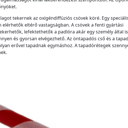
őnyöket.
lagot tekernek az oxigéndiffúziós csövek köré. Egy speciális
én elérhetők eltérő vastagságban. A csövek a fenti gyártási
erhetők, lefektethetők a padlóra akár egy személy által is
nyen és gyorsan elvégezhető. Az öntapadós cső és a tapa
nolyan erővel tapadnak egymáshoz. A tapadórétegek szenny
nek.