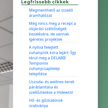
Legfrissebb cikkek
Megmenthető az izzadó
áramhálózat
Még nincs meg a recept a
vízjárási szélsőségek
kezelésére, de vannak
ígéretes projektek
A nyitva felejtett
zuhanyzók kora lejárt: Így
térül meg a DELABIE
Tempomix
zuhanycsaptelep
telepítése
Uszoda- és wellnes-terek
párátlanítása és
szellőztetése a Hidewtól
Hő- és gőzkabinok
szabványa