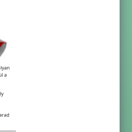
olyan
l a
ly
marad