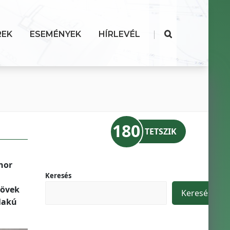
|
REK
ESEMÉNYEK
HÍRLEVÉL
180
TETSZIK
nor
Keresés
sövek
Keresés
lakú