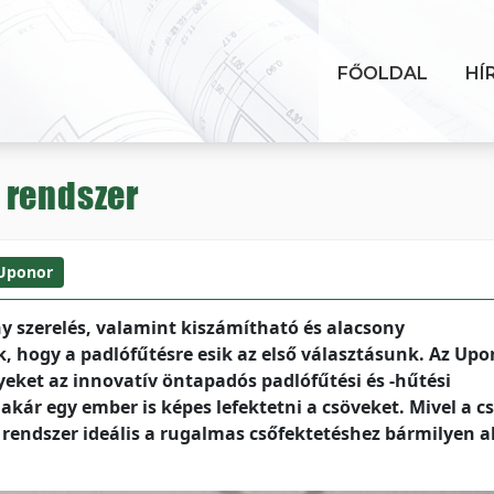
FŐOLDAL
HÍ
 rendszer
Uponor
 szerelés, valamint kiszámítható és alacsony
, hogy a padlófűtésre esik az első választásunk. Az Upo
nyeket az innovatív öntapadós padlófűtési és -hűtési
akár egy ember is képes lefektetni a csöveket. Mivel a c
rendszer ideális a rugalmas csőfektetéshez bármilyen a