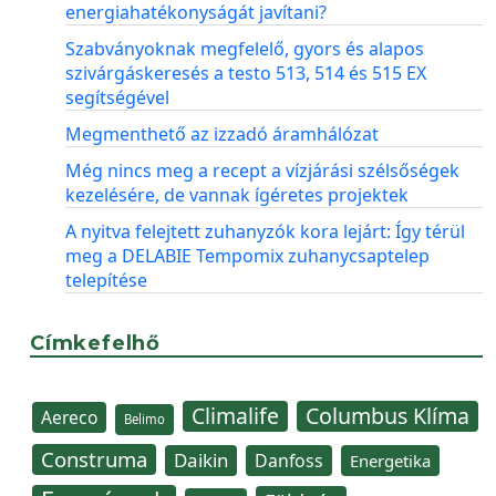
energiahatékonyságát javítani?
Szabványoknak megfelelő, gyors és alapos
szivárgáskeresés a testo 513, 514 és 515 EX
segítségével
Megmenthető az izzadó áramhálózat
Még nincs meg a recept a vízjárási szélsőségek
kezelésére, de vannak ígéretes projektek
A nyitva felejtett zuhanyzók kora lejárt: Így térül
meg a DELABIE Tempomix zuhanycsaptelep
telepítése
Címkefelhő
Climalife
Columbus Klíma
Aereco
Belimo
Construma
Daikin
Danfoss
Energetika