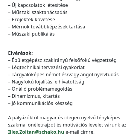
– Új kapcsolatok létesítése
– Műszaki szaktanácsadás
– Projektek követése
– Mérnök továbbképzések tartása
– Műszaki publikálás
Elvárások:
– Épületgépész szakirányú felsőfokú végzettség
– Légtechnikai tervezési gyakorlat
– Tárgyalóképes német és/vagy angol nyelvtudás
– Nagyfokú lojalítás, elhívatottság
– Önálló problémamegoldás
– Dinamizmus, kitartás
– Jó kommunikációs készség
A pályázóktól magyar és idegen nyelvű fényképes
szakmai önéletrajzot és motivációs levelet várunk az
Illes.Zoltan@schako.hu
e-mail címre.