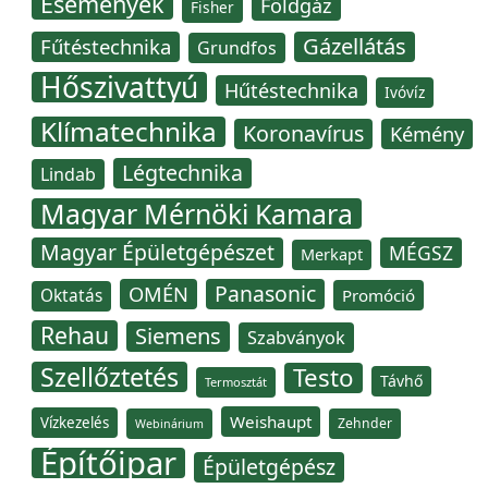
Események
Földgáz
Fisher
Gázellátás
Fűtéstechnika
Grundfos
Hőszivattyú
Hűtéstechnika
Ivóvíz
Klímatechnika
Koronavírus
Kémény
Légtechnika
Lindab
Magyar Mérnöki Kamara
Magyar Épületgépészet
MÉGSZ
Merkapt
Panasonic
OMÉN
Oktatás
Promóció
Rehau
Siemens
Szabványok
Szellőztetés
Testo
Távhő
Termosztát
Weishaupt
Vízkezelés
Zehnder
Webinárium
Építőipar
Épületgépész