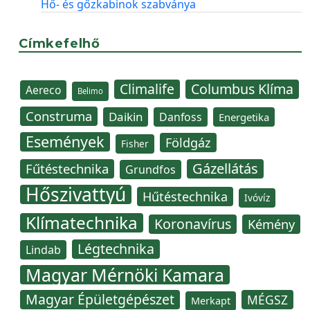
Hő- és gőzkabinok szabványa
Címkefelhő
Climalife
Columbus Klíma
Aereco
Belimo
Construma
Daikin
Danfoss
Energetika
Események
Földgáz
Fisher
Gázellátás
Fűtéstechnika
Grundfos
Hőszivattyú
Hűtéstechnika
Ivóvíz
Klímatechnika
Koronavírus
Kémény
Légtechnika
Lindab
Magyar Mérnöki Kamara
Magyar Épületgépészet
MÉGSZ
Merkapt