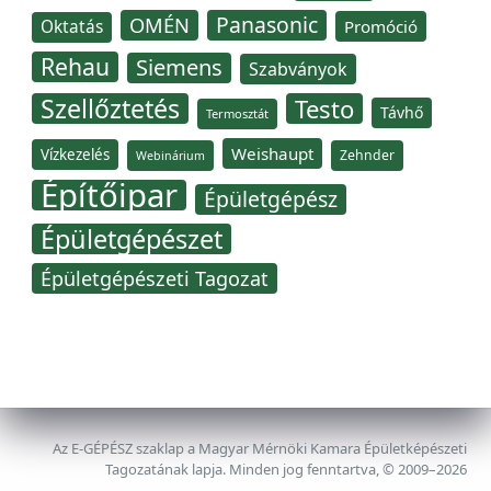
Panasonic
OMÉN
Oktatás
Promóció
Rehau
Siemens
Szabványok
Szellőztetés
Testo
Távhő
Termosztát
Weishaupt
Vízkezelés
Zehnder
Webinárium
Építőipar
Épületgépész
Épületgépészet
Épületgépészeti Tagozat
Az E-GÉPÉSZ szaklap a Magyar Mérnöki Kamara Épületképészeti
Tagozatának lapja. Minden jog fenntartva, © 2009–2026