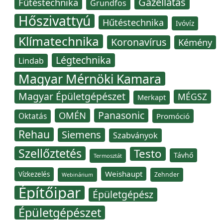
Gázellátás
Fűtéstechnika
Grundfos
Hőszivattyú
Hűtéstechnika
Ivóvíz
Klímatechnika
Koronavírus
Kémény
Légtechnika
Lindab
Magyar Mérnöki Kamara
Magyar Épületgépészet
MÉGSZ
Merkapt
Panasonic
OMÉN
Oktatás
Promóció
Rehau
Siemens
Szabványok
Szellőztetés
Testo
Távhő
Termosztát
Weishaupt
Vízkezelés
Zehnder
Webinárium
Építőipar
Épületgépész
Épületgépészet