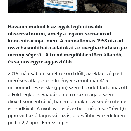
Hawaiin működik az egyik legfontosabb
obszervatórium, amely a légköri szén-dioxid
koncentrációját méri. A mérőállomás 1958 óta ad
összehasonlítható adatokat az üvegházhatású gáz
mennyiségéről. A trend megdöbbentően állandó,
és sajnos egyre aggasztóbb.
2019 májusában ismét rekord dőlt, az ekkor végzett
mérések átlagos eredményei szerint már 415
milliomod részecske (ppm) szén-dioxidot tartalmazott
a Föld légköre. Ráadásul nem csak maga a szén-
dioxid koncentráció, hanem annak növekedési üteme
is rendkívüli. A nyolcvanas években még “csak” évi 1,6
ppm volt az átlagos változás, a későbbi évtizedekben
pedig 2,2 ppm. Ehhez képest