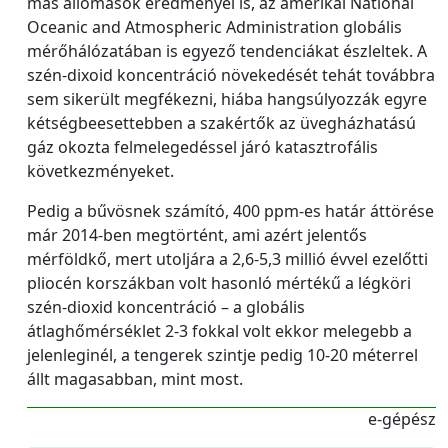
más állomások eredményei is, az amerikai National
Oceanic and Atmospheric Administration globális
mérőhálózatában is egyező tendenciákat észleltek. A
szén-dixoid koncentráció növekedését tehát továbbra
sem sikerült megfékezni, hiába hangsúlyozzák egyre
kétségbeesettebben a szakértők az üvegházhatású
gáz okozta felmelegedéssel járó katasztrofális
következményeket.
Pedig a bűvösnek számító, 400 ppm-es határ áttörése
már 2014-ben megtörtént, ami azért jelentős
mérföldkő, mert utoljára a 2,6-5,3 millió évvel ezelőtti
pliocén korszákban volt hasonló mértékű a légköri
szén-dioxid koncentráció – a globális
átlaghőmérséklet 2-3 fokkal volt ekkor melegebb a
jelenleginél, a tengerek szintje pedig 10-20 méterrel
állt magasabban, mint most.
e-gépész