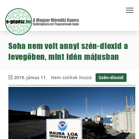
Soha nem volt annyi szén-dioxid a
levegőben, mint idén májusban
2019. június 11.
Nem szóltak hozzá
Szén-dioxid