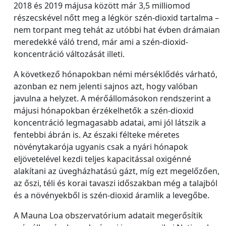
2018 és 2019 májusa között már 3,5 milliomod
részecskével nőtt meg a légkör szén-dioxid tartalma –
nem torpant meg tehát az utóbbi hat évben drámaian
meredekké váló trend, már ami a szén-dioxid-
koncentráció változását illeti.
A következő hónapokban némi mérséklődés várható,
azonban ez nem jelenti sajnos azt, hogy valóban
javulna a helyzet. A mérőállomásokon rendszerint a
májusi hónapokban érzékelhetők a szén-dioxid
koncentráció legmagasabb adatai, ami jól látszik a
fentebbi ábrán is. Az északi félteke méretes
növénytakarója ugyanis csak a nyári hónapok
eljövetelével kezdi teljes kapacitással oxigénné
alakítani az üvegházhatású gázt, míg ezt megelőzően,
az őszi, téli és korai tavaszi időszakban még a talajból
és a növényekből is szén-dioxid áramlik a levegőbe.
A Mauna Loa obszervatórium adatait megerősítik