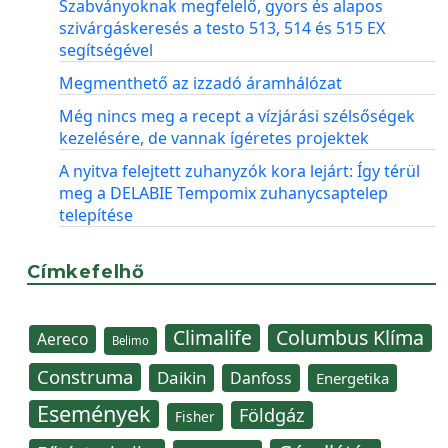
Szabványoknak megfelelő, gyors és alapos
szivárgáskeresés a testo 513, 514 és 515 EX
segítségével
Megmenthető az izzadó áramhálózat
Még nincs meg a recept a vízjárási szélsőségek
kezelésére, de vannak ígéretes projektek
A nyitva felejtett zuhanyzók kora lejárt: Így térül
meg a DELABIE Tempomix zuhanycsaptelep
telepítése
Címkefelhő
Climalife
Columbus Klíma
Aereco
Belimo
Construma
Daikin
Danfoss
Energetika
Események
Földgáz
Fisher