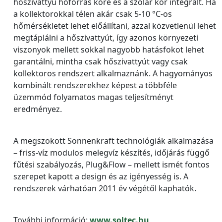
hőszivattyú hőforrás köre és a szolár kör integrált. Ha
a kollektorokkal télen akár csak 5-10 °C-os
hőmérsékletet lehet előállítani, azzal közvetlenül lehet
megtáplálni a hőszivattyút, így azonos környezeti
viszonyok mellett sokkal nagyobb hatásfokot lehet
garantálni, mintha csak hőszivattyút vagy csak
kollektoros rendszert alkalmaznánk. A hagyományos
kombinált rendszerekhez képest a többféle
üzemmód folyamatos magas teljesítményt
eredményez.
A megszokott Sonnenkraft technológiák alkalmazása
– friss-víz modulos melegvíz készítés, időjárás függő
fűtési szabályozás, Plug&Flow – mellett ismét fontos
szerepet kapott a design és az igényesség is. A
rendszerek várhatóan 2011 év végétől kaphatók.
További információ:
www.soltec.hu