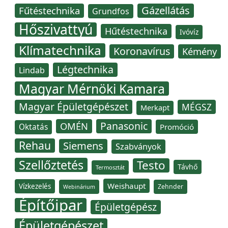
Gázellátás
Fűtéstechnika
Grundfos
Hőszivattyú
Hűtéstechnika
Ivóvíz
Klímatechnika
Koronavírus
Kémény
Légtechnika
Lindab
Magyar Mérnöki Kamara
Magyar Épületgépészet
MÉGSZ
Merkapt
Panasonic
OMÉN
Oktatás
Promóció
Rehau
Siemens
Szabványok
Szellőztetés
Testo
Távhő
Termosztát
Weishaupt
Vízkezelés
Zehnder
Webinárium
Építőipar
Épületgépész
Épületgépészet