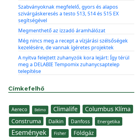
Szabványoknak megfelelő, gyors és alapos
szivárgáskeresés a testo 513, 514 és 515 EX
segítségével
Megmenthető az izzadó áramhálózat
Még nincs meg a recept a vízjárási szélsőségek
kezelésére, de vannak ígéretes projektek
A nyitva felejtett zuhanyzók kora lejárt: Így térül
meg a DELABIE Tempomix zuhanycsaptelep
telepítése
Címkefelhő
Climalife
Columbus Klíma
Aereco
Belimo
Construma
Daikin
Danfoss
Energetika
Események
Földgáz
Fisher