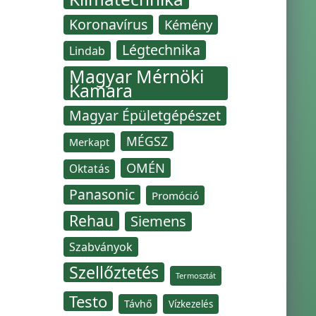
Koronavírus
Kémény
Légtechnika
Lindab
Magyar Mérnöki
Kamara
Magyar Épületgépészet
MÉGSZ
Merkapt
OMÉN
Oktatás
Panasonic
Promóció
Rehau
Siemens
Szabványok
Szellőztetés
Termosztát
Testo
Távhő
Vízkezelés