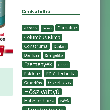
Címkefelhő
Climalife
Aereco
Belimo
Columbus Klíma
Construma
Daikin
Danfoss
Energetika
Események
Fisher
Fűtéstechnika
Földgáz
Gázellátás
Grundfos
Hőszivattyú
Hűtéstechnika
Ivóvíz
Klímatechnika