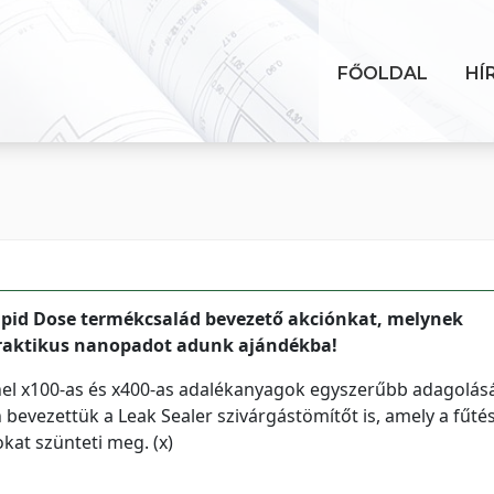
FŐOLDAL
HÍ
pid Dose termékcsalád bevezető akciónkat, melynek
raktikus nanopadot adunk ajándékba!
nel x100-as és x400-as adalékanyagok egyszerűbb adagolás
n bevezettük a Leak Sealer szivárgástömítőt is, amely a fűtés
kat szünteti meg. (x)