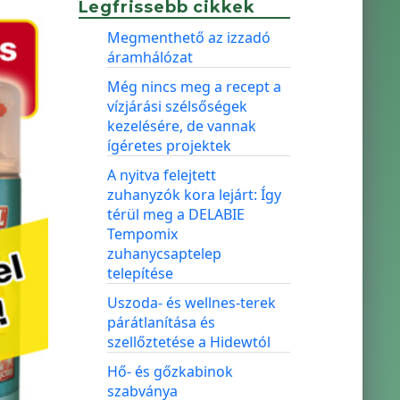
Legfrissebb cikkek
Megmenthető az izzadó
áramhálózat
Még nincs meg a recept a
vízjárási szélsőségek
kezelésére, de vannak
ígéretes projektek
A nyitva felejtett
zuhanyzók kora lejárt: Így
térül meg a DELABIE
Tempomix
zuhanycsaptelep
telepítése
Uszoda- és wellnes-terek
párátlanítása és
szellőztetése a Hidewtól
Hő- és gőzkabinok
szabványa