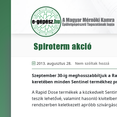
Spiroterm akció
2013. augusztus 28.
Nem szóltak hozzá
Szeptember 30-ig meghosszabbítjuk a Ra
keretében minden Sentinel termékhez p
A Rapid Dose termékek a közkedvelt Senti
teszik lehetővé, valamint hasonló kivitelbe
rendszerben keletkezett apróbb szivárgáso