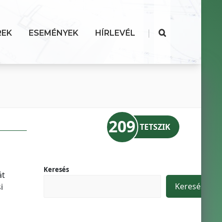
|
REK
ESEMÉNYEK
HÍRLEVÉL
209
TETSZIK
Keresés
át
Keresés
i