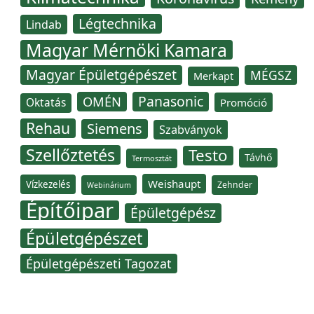
Légtechnika
Lindab
Magyar Mérnöki Kamara
Magyar Épületgépészet
MÉGSZ
Merkapt
Panasonic
OMÉN
Oktatás
Promóció
Rehau
Siemens
Szabványok
Szellőztetés
Testo
Távhő
Termosztát
Weishaupt
Vízkezelés
Zehnder
Webinárium
Építőipar
Épületgépész
Épületgépészet
Épületgépészeti Tagozat