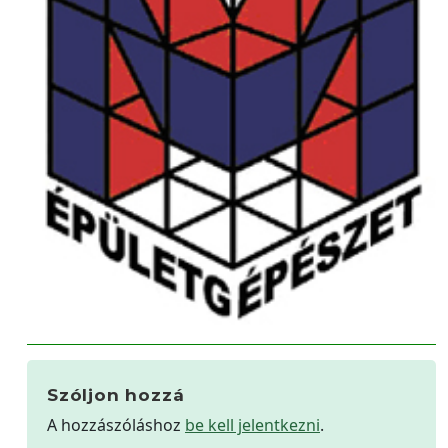
Szóljon hozzá
A hozzászóláshoz
be kell jelentkezni
.