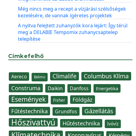
Még nincs meg a recept a vízjárási szélsőségek
kezelésére, de vannak ígéretes projektek
A nyitva felejtett zuhanyzók kora lejárt: Így térül
meg a DELABIE Tempomix zuhanycsaptelep
telepítése
Címkefelhő
Climalife
Columbus Klíma
Aereco
Belimo
Construma
Daikin
Danfoss
Energetika
Események
Földgáz
Fisher
Gázellátás
Fűtéstechnika
Grundfos
Hőszivattyú
Hűtéstechnika
Ivóvíz
Klímatechnika
Koronavírus
Kémény