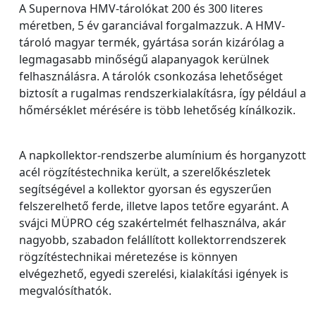
A Supernova HMV-tárolókat 200 és 300 literes
méretben, 5 év garanciával forgalmazzuk. A HMV-
tároló magyar termék, gyártása során kizárólag a
legmagasabb minőségű alapanyagok kerülnek
felhasználásra. A tárolók csonkozása lehetőséget
biztosít a rugalmas rendszerkialakításra, így például a
hőmérséklet mérésére is több lehetőség kínálkozik.
A napkollektor-rendszerbe alumínium és horganyzott
acél rögzítéstechnika került, a szerelőkészletek
segítségével a kollektor gyorsan és egyszerűen
felszerelhető ferde, illetve lapos tetőre egyaránt. A
svájci MÜPRO cég szakértelmét felhasználva, akár
nagyobb, szabadon felállított kollektorrendszerek
rögzítéstechnikai méretezése is könnyen
elvégezhető, egyedi szerelési, kialakítási igények is
megvalósíthatók.