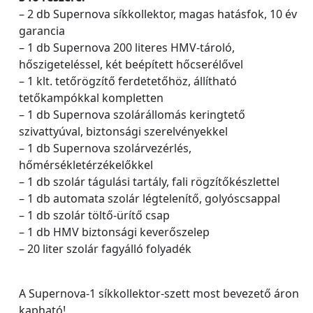
– 2 db Supernova síkkollektor, magas hatásfok, 10 év
garancia
– 1 db Supernova 200 literes HMV-tároló,
hőszigeteléssel, két beépített hőcserélővel
– 1 klt. tetőrögzítő ferdetetőhöz, állítható
tetőkampókkal kompletten
– 1 db Supernova szolárállomás keringtető
szivattyúval, biztonsági szerelvényekkel
– 1 db Supernova szolárvezérlés,
hőmérsékletérzékelőkkel
– 1 db szolár tágulási tartály, fali rögzítőkészlettel
– 1 db automata szolár légtelenítő, golyóscsappal
– 1 db szolár töltő-ürítő csap
– 1 db HMV biztonsági keverőszelep
– 20 liter szolár fagyálló folyadék
A Supernova-1 síkkollektor-szett most bevezető áron
kapható!