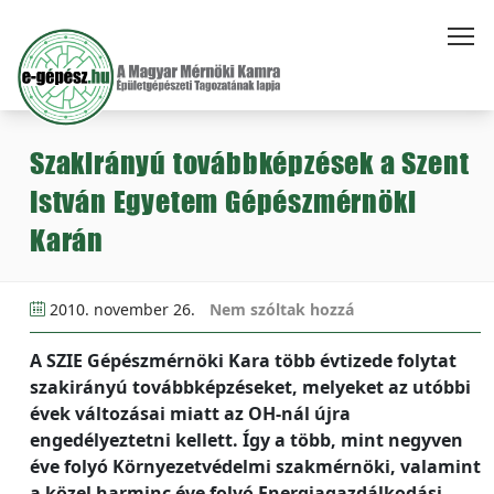
Szakirányú továbbképzések a Szent
István Egyetem Gépészmérnöki
Karán
2010. november 26.
Nem szóltak hozzá
A SZIE Gépészmérnöki Kara több évtizede folytat
szakirányú továbbképzéseket, melyeket az utóbbi
évek változásai miatt az OH-nál újra
engedélyeztetni kellett. Így a több, mint negyven
éve folyó Környezetvédelmi szakmérnöki, valamint
a közel harminc éve folyó Energiagazdálkodási