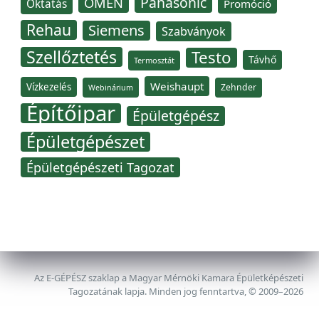
Panasonic
OMÉN
Oktatás
Promóció
Rehau
Siemens
Szabványok
Szellőztetés
Testo
Távhő
Termosztát
Weishaupt
Vízkezelés
Zehnder
Webinárium
Építőipar
Épületgépész
Épületgépészet
Épületgépészeti Tagozat
Az E-GÉPÉSZ szaklap a Magyar Mérnöki Kamara Épületképészeti
Tagozatának lapja. Minden jog fenntartva, © 2009–2026