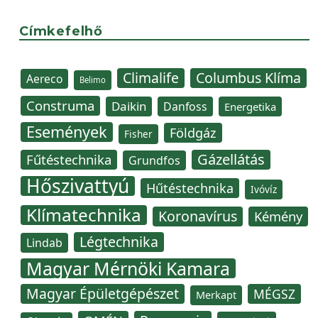
Címkefelhő
Climalife
Columbus Klíma
Aereco
Belimo
Construma
Daikin
Danfoss
Energetika
Események
Földgáz
Fisher
Gázellátás
Fűtéstechnika
Grundfos
Hőszivattyú
Hűtéstechnika
Ivóvíz
Klímatechnika
Koronavírus
Kémény
Légtechnika
Lindab
Magyar Mérnöki Kamara
Magyar Épületgépészet
MÉGSZ
Merkapt