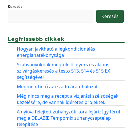
Keresés
Keresés
Legfrissebb cikkek
Hogyan javítható a légkondicionálás
energiahatékonysága
Szabványoknak megfelelő, gyors és alapos
szivárgáskeresés a testo 513, 514 és 515 EX
segítségével
Megmenthető az izzadó áramhálózat
Még nincs meg a recept a vízjárási szélsőségek
kezelésére, de vannak ígéretes projektek
A nyitva felejtett zuhanyzók kora lejárt: Így térül
meg a DELABIE Tempomix zuhanycsaptelep
telepítése