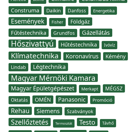
Construma
Daikin
Danfoss
Energetika
Események
Földgáz
Fisher
Gázellátás
Fűtéstechnika
Grundfos
Hőszivattyú
Hűtéstechnika
Ivóvíz
Klímatechnika
Koronavírus
Kémény
Légtechnika
Lindab
Magyar Mérnöki Kamara
Magyar Épületgépészet
MÉGSZ
Merkapt
Panasonic
OMÉN
Oktatás
Promóció
Rehau
Siemens
Szabványok
Szellőztetés
Testo
Távhő
Termosztát