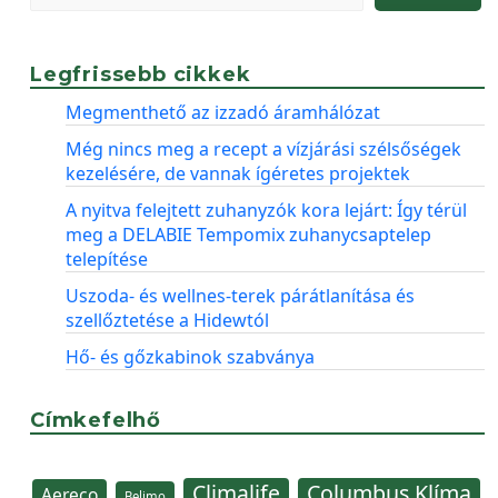
Legfrissebb cikkek
Megmenthető az izzadó áramhálózat
Még nincs meg a recept a vízjárási szélsőségek
kezelésére, de vannak ígéretes projektek
A nyitva felejtett zuhanyzók kora lejárt: Így térül
meg a DELABIE Tempomix zuhanycsaptelep
telepítése
Uszoda- és wellnes-terek párátlanítása és
szellőztetése a Hidewtól
Hő- és gőzkabinok szabványa
Címkefelhő
Climalife
Columbus Klíma
Aereco
Belimo