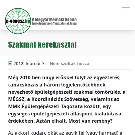
Szakmai kerekasztal
2012. február 3.
Nem szóltak hozzá
Még 2010-ben nagy erőkkel folyt az egyeztetés,
tanácskozás a három legjelentősebbnek
nevezhető épületgépészeti szakmai tömörülés, a
MÉGSZ, a Koordinációs Szövetség, valamint az
MMK Épületgépészeti Tagozata között, egy
egységes épületgépészeti álláspont kialakítása
érdekében. Aztán elhalt. Most van remény?
Az akkori kudarc okát az egyik fél (vagy harmad) a