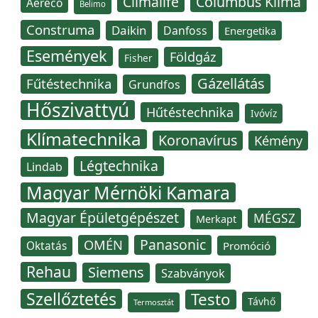
Climalife
Columbus Klíma
Aereco
Belimo
Construma
Daikin
Danfoss
Energetika
Események
Földgáz
Fisher
Gázellátás
Fűtéstechnika
Grundfos
Hőszivattyú
Hűtéstechnika
Ivóvíz
Klímatechnika
Koronavírus
Kémény
Légtechnika
Lindab
Magyar Mérnöki Kamara
Magyar Épületgépészet
MÉGSZ
Merkapt
Panasonic
OMÉN
Oktatás
Promóció
Rehau
Siemens
Szabványok
Szellőztetés
Testo
Távhő
Termosztát