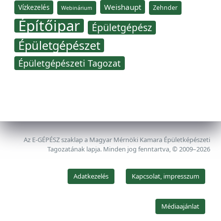
Weishaupt
Vízkezelés
Zehnder
Webinárium
Építőipar
Épületgépész
Épületgépészet
Épületgépészeti Tagozat
Az E-GÉPÉSZ szaklap a Magyar Mérnöki Kamara Épületképészeti
Tagozatának lapja. Minden jog fenntartva, © 2009–2026
Adatkezelés
Kapcsolat, impresszum
Médiaajánlat