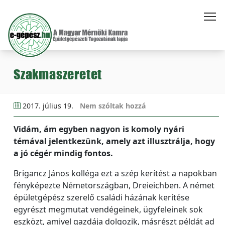
Szakmaszeretet
2017. július 19.
Nem szóltak hozzá
Vidám, ám egyben nagyon is komoly nyári
témával jelentkezünk, amely azt illusztrálja, hogy
a jó cégér mindig fontos.
Brigancz János kolléga ezt a szép kerítést a napokban
fényképezte Németországban, Dreieichben. A német
épületgépész szerelő családi házának kerítése
egyrészt megmutat vendégeinek, ügyfeleinek sok
eszközt, amivel gazdája dolgozik, másrészt példát ad