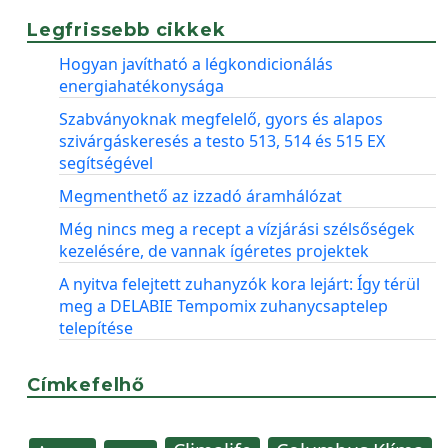
Legfrissebb cikkek
Hogyan javítható a légkondicionálás
energiahatékonysága
Szabványoknak megfelelő, gyors és alapos
szivárgáskeresés a testo 513, 514 és 515 EX
segítségével
Megmenthető az izzadó áramhálózat
Még nincs meg a recept a vízjárási szélsőségek
kezelésére, de vannak ígéretes projektek
A nyitva felejtett zuhanyzók kora lejárt: Így térül
meg a DELABIE Tempomix zuhanycsaptelep
telepítése
Címkefelhő