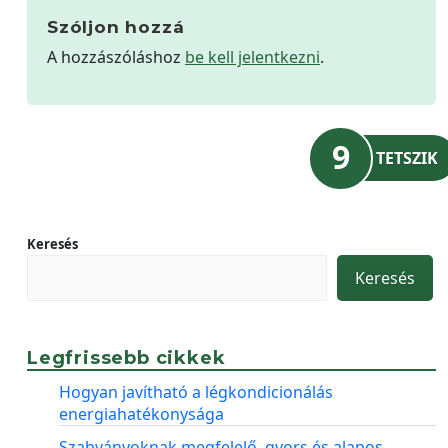
Szóljon hozzá
A hozzászóláshoz
be kell jelentkezni
.
9
TETSZIK
Keresés
Keresés
Legfrissebb cikkek
Hogyan javítható a légkondicionálás
energiahatékonysága
Szabványoknak megfelelő, gyors és alapos