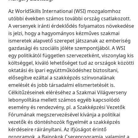
Az WorldSkills International (WSI) mozgalomhoz
utóbbi években számos további ország csatlakozott.
A versenyek iránti érdeklődés folyamatos növekedése
is jelzi, hogy a hagyományos kézműves szakmai
ismeretek alapvető szerepet játszanak az emberiség
gazdasági és szociális jóléte szempontjából. A WSI
egy politikától független szervezetként, viszonylag kis
költséggel, kiváló lehetőséget tud az országok közötti
oktatási és ipari együttműködéshez biztosítani,
elősegítve ezáltal a szakképzés színvonalának
emelését és jobb társadalmi elismertetését is.
Célkitűzéseinek eléréséhez a Szakmai Világverseny
lebonyolítása mellett számos egyéb kapcsolódó
esemény és rendezvény, pl. a Szakképzési Vezetők
Fórumának megszervezésével kívánja a politikai
vezetők és döntéshozók figyelmét a szakképzés
kérdéseire ráirányítani. Az ifjúságot érintő
programok, a Bajnokok Csereprogramja, valamint a