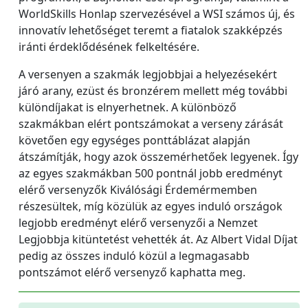
WorldSkills Honlap szervezésével a WSI számos új, és
innovatív lehetőséget teremt a fiatalok szakképzés
iránti érdeklődésének felkeltésére.
A versenyen a szakmák legjobbjai a helyezésekért
járó arany, ezüst és bronzérem mellett még további
különdíjakat is elnyerhetnek. A különböző
szakmákban elért pontszámokat a verseny zárását
követően egy egységes ponttáblázat alapján
átszámítják, hogy azok összemérhetőek legyenek. Így
az egyes szakmákban 500 pontnál jobb eredményt
elérő versenyzők Kiválósági Érdemérmemben
részesültek, míg közülük az egyes induló országok
legjobb eredményt elérő versenyzői a Nemzet
Legjobbja kitüntetést vehették át. Az Albert Vidal Díjat
pedig az összes induló közül a legmagasabb
pontszámot elérő versenyző kaphatta meg.