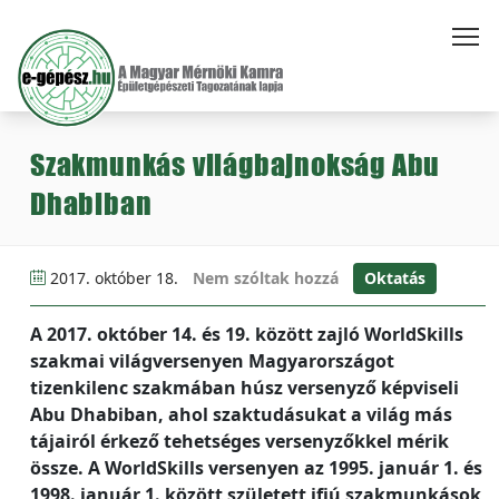
Szakmunkás világbajnokság Abu
Dhabiban
2017. október 18.
Nem szóltak hozzá
Oktatás
A 2017. október 14. és 19. között zajló WorldSkills
szakmai világversenyen Magyarországot
tizenkilenc szakmában húsz versenyző képviseli
Abu Dhabiban, ahol szaktudásukat a világ más
tájairól érkező tehetséges versenyzőkkel mérik
össze. A WorldSkills versenyen az 1995. január 1. és
1998. január 1. között született ifjú szakmunkások