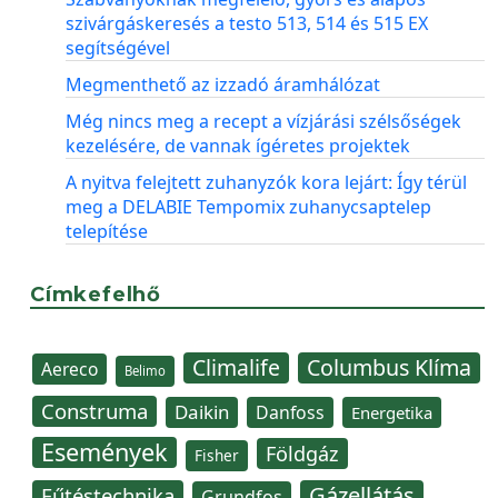
szivárgáskeresés a testo 513, 514 és 515 EX
segítségével
Megmenthető az izzadó áramhálózat
Még nincs meg a recept a vízjárási szélsőségek
kezelésére, de vannak ígéretes projektek
A nyitva felejtett zuhanyzók kora lejárt: Így térül
meg a DELABIE Tempomix zuhanycsaptelep
telepítése
Címkefelhő
Climalife
Columbus Klíma
Aereco
Belimo
Construma
Daikin
Danfoss
Energetika
Események
Földgáz
Fisher
Gázellátás
Fűtéstechnika
Grundfos