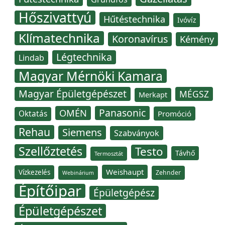
Hőszivattyú
Hűtéstechnika
Ivóvíz
Klímatechnika
Koronavírus
Kémény
Légtechnika
Lindab
Magyar Mérnöki Kamara
Magyar Épületgépészet
MÉGSZ
Merkapt
Panasonic
OMÉN
Oktatás
Promóció
Rehau
Siemens
Szabványok
Szellőztetés
Testo
Távhő
Termosztát
Weishaupt
Vízkezelés
Zehnder
Webinárium
Építőipar
Épületgépész
Épületgépészet