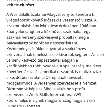
vehetnek részt.
A WorldSkills Szakmai Világverseny története a II.
világháborút követő időszakra vezethető vissza. A
szakmunkáshiány leküzdése érdekében 1946-ban
Spanyolországban a kézműves szakmákat egy
szakmai verseny szervesével próbálták meg a
pályaválasztók körében népszerűsíteni.
Kezdeményezésükkel egyúttal a szakképzés
színvonalának emelést is elő kívánták segíteni. Az első
verseny kedvező tapasztalatai alapján a
későbbiekben több nyugat-európai ország, majd ezt
követően ázsiai és amerikai országok is csatlakoztak
a kezdetben Szakmai Olimpiának nevezett
mozgalomhoz. A versenyek szervezését a Nemzeti
Bizottságok képviselőiből alakult non-profit
szervezet, a WorldSkills International (WSI)
koordinálja, melynek magyarországi tagja a Skills
Hungary Bizottság.