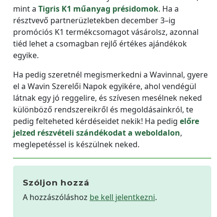
mint a
Tigris K1 műanyag présidomok
. Ha a
résztvevő partnerüzletekben december 3–ig
promóciós K1 termékcsomagot vásárolsz, azonnal
tiéd lehet a csomagban rejlő értékes ajándékok
egyike.
Ha pedig szeretnél megismerkedni a Wavinnal, gyere
el a Wavin Szerelői Napok egyikére, ahol vendégül
látnak egy jó reggelire, és szívesen mesélnek neked
különböző rendszereikről és megoldásainkról, te
pedig felteheted kérdéseidet nekik! Ha pedig
előre
jelzed részvételi szándékodat a weboldalon
,
meglepetéssel is készülnek neked.
Szóljon hozzá
A hozzászóláshoz
be kell jelentkezni
.