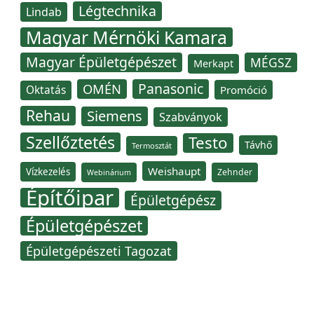
Légtechnika
Lindab
Magyar Mérnöki Kamara
Magyar Épületgépészet
MÉGSZ
Merkapt
Panasonic
OMÉN
Oktatás
Promóció
Rehau
Siemens
Szabványok
Szellőztetés
Testo
Távhő
Termosztát
Weishaupt
Vízkezelés
Zehnder
Webinárium
Építőipar
Épületgépész
Épületgépészet
Épületgépészeti Tagozat