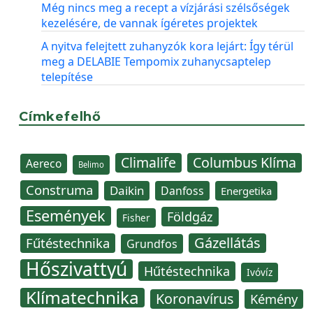
Még nincs meg a recept a vízjárási szélsőségek
kezelésére, de vannak ígéretes projektek
A nyitva felejtett zuhanyzók kora lejárt: Így térül
meg a DELABIE Tempomix zuhanycsaptelep
telepítése
Címkefelhő
Climalife
Columbus Klíma
Aereco
Belimo
Construma
Daikin
Danfoss
Energetika
Események
Földgáz
Fisher
Gázellátás
Fűtéstechnika
Grundfos
Hőszivattyú
Hűtéstechnika
Ivóvíz
Klímatechnika
Koronavírus
Kémény