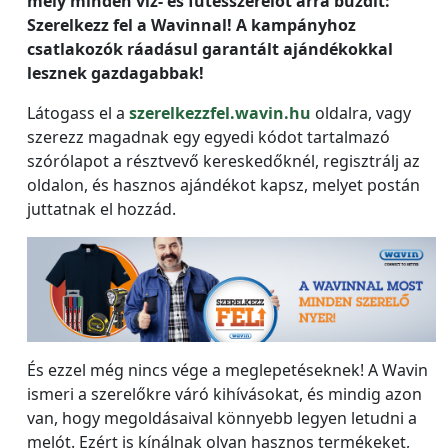
mely minden víz- és fűtésszerelőt arra buzdít:
Szerelkezz fel a Wavinnal! A kampányhoz
csatlakozók ráadásul garantált ajándékokkal
lesznek gazdagabbak!
Látogass el a
szerelkezzfel.wavin.hu
oldalra, vagy
szerezz magadnak egy egyedi kódot tartalmazó
szórólapot a résztvevő kereskedőknél, regisztrálj az
oldalon, és hasznos ajándékot kapsz, melyet postán
juttatnak el hozzád.
És ezzel még nincs vége a meglepetéseknek! A Wavin
ismeri a szerelőkre váró kihívásokat, és mindig azon
van, hogy megoldásaival könnyebb legyen letudni a
melót. Ezért is kínálnak olyan hasznos termékeket,