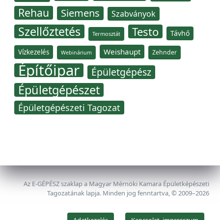
Rehau
Siemens
Szabványok
Szellőztetés
Testo
Távhő
Termosztát
Weishaupt
Vízkezelés
Zehnder
Webinárium
Építőipar
Épületgépész
Épületgépészet
Épületgépészeti Tagozat
Az E-GÉPÉSZ szaklap a Magyar Mérnöki Kamara Épületképészeti
Tagozatának lapja. Minden jog fenntartva, © 2009–2026