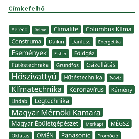
Címkefelhő
Climalife
Columbus Klíma
Aereco
Belimo
Construma
Daikin
Danfoss
Energetika
Események
Földgáz
Fisher
Gázellátás
Fűtéstechnika
Grundfos
Hőszivattyú
Hűtéstechnika
Ivóvíz
Klímatechnika
Koronavírus
Kémény
Légtechnika
Lindab
Magyar Mérnöki Kamara
Magyar Épületgépészet
MÉGSZ
Merkapt
Panasonic
OMÉN
Oktatás
Promóció