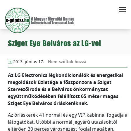
Sziget Eye Belváros az LG-vel
2013. június 17.
Nem szóltak hozzá
Az LG Electronics légkondicionálók és energetikai
megoldások üzletága a főszponzora a Sziget
Szervezőiroda és a Belváros önkormányzat
együttműködésében felállított 65 méter magas
Sziget Eye Belváros óriáskeréknek.
Az óriáskerék 41 normál és egy VIP kabinnal fogadja a
látogatókat. Utóbbi a normál jegyárú utazásoktól
eltérően 30 perces városnézést foglal magában,