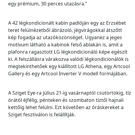
egy prémium, 30 perces utazásra.”
A 42 légkondicionált kabin padlóján egy az Erzsébet
teret felülnézetből ábrázoló, jégvirágokkal átszőtt
kép fogadja az utazóközönséget. Ugyanez a jeges
motívum látható a kabinok felső ablakán is, amit a
plafonra ragasztott LG légkondicionáló képe egészít
ki. A felszállásra várakozva valódi légkondicionálók is
megtekinthetőek egy kiállított LG Athena, egy Artcool
Gallery és egy Artcool Inverter V modell formájában.
A Sziget Eye-ra július 21-ig vasárnaptól csütörtökig, tíz
órától éjfélig, pénteken és szombaton tíztől hajnali
kettőig lehet felülni. Ezt követően az óráskereket a
Sziget fesztiválon is felállítják.