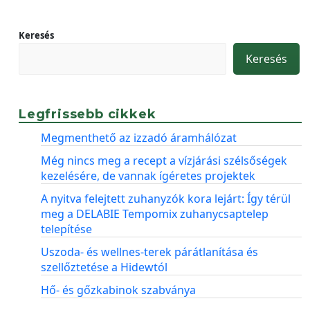
Keresés
Keresés
Legfrissebb cikkek
Megmenthető az izzadó áramhálózat
Még nincs meg a recept a vízjárási szélsőségek
kezelésére, de vannak ígéretes projektek
A nyitva felejtett zuhanyzók kora lejárt: Így térül
meg a DELABIE Tempomix zuhanycsaptelep
telepítése
Uszoda- és wellnes-terek párátlanítása és
szellőztetése a Hidewtól
Hő- és gőzkabinok szabványa