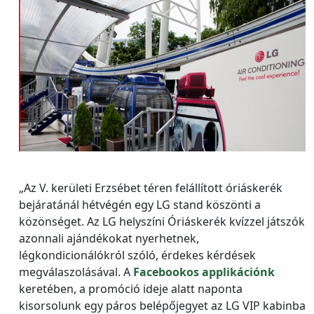
„Az V. kerületi Erzsébet téren felállított óriáskerék
bejáratánál hétvégén egy LG stand köszönti a
közönséget. Az LG helyszíni Óriáskerék kvízzel játszók
azonnali ajándékokat nyerhetnek,
légkondicionálókról szóló, érdekes kérdések
megválaszolásával. A
Facebookos applikációnk
keretében, a promóció ideje alatt naponta
kisorsolunk egy páros belépőjegyet az LG VIP kabinba