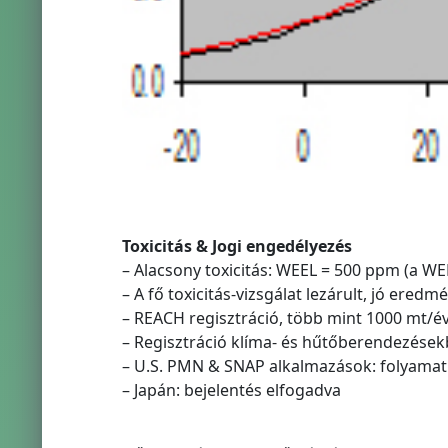
Toxicitás & Jogi engedélyezés
– Alacsony toxicitás: WEEL = 500 ppm (a W
– A fő toxicitás-vizsgálat lezárult, jó eredm
– REACH regisztráció, több mint 1000 mt/
– Regisztráció klíma- és hűtőberendezések
– U.S. PMN & SNAP alkalmazások: folyama
– Japán: bejelentés elfogadva