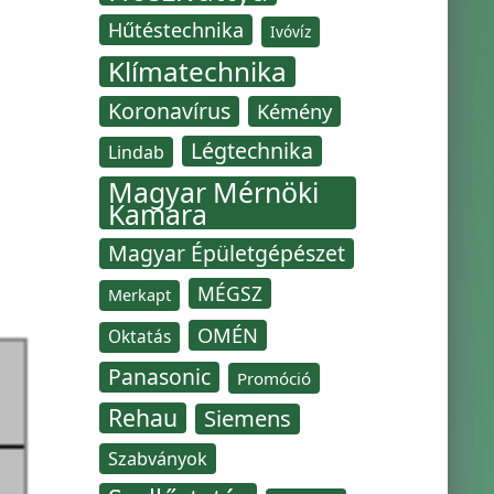
Hűtéstechnika
Ivóvíz
Klímatechnika
Koronavírus
Kémény
Légtechnika
Lindab
Magyar Mérnöki
Kamara
Magyar Épületgépészet
MÉGSZ
Merkapt
OMÉN
Oktatás
Panasonic
Promóció
Rehau
Siemens
Szabványok