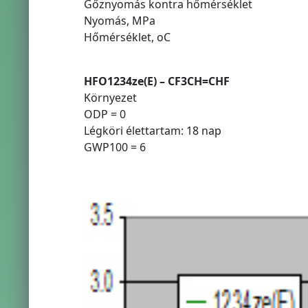
Gőznyomás kontra hőmérséklet
Nyomás, MPa
Hőmérséklet, oC
HFO1234ze(E) – CF3CH=CHF
Környezet
ODP = 0
Légköri élettartam: 18 nap
GWP100 = 6