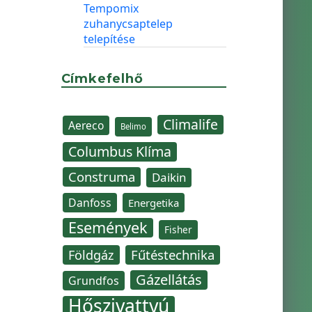
Tempomix
zuhanycsaptelep
telepítése
Címkefelhő
Climalife
Aereco
Belimo
Columbus Klíma
Construma
Daikin
Danfoss
Energetika
Események
Fisher
Fűtéstechnika
Földgáz
Gázellátás
Grundfos
Hőszivattyú