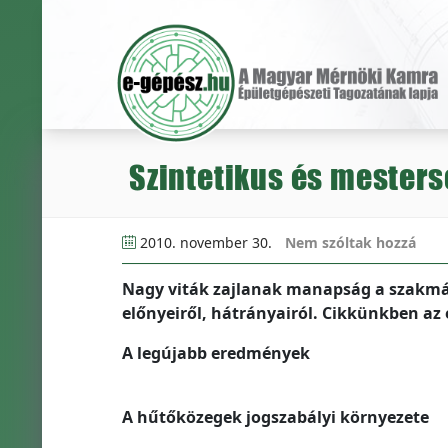
Szintetikus és mester
2010. november 30.
Nem szóltak hozzá
Nagy viták zajlanak manapság a szakmán
előnyeiről, hátrányairól. Cikkünkben az e
A legújabb eredmények
A hűtőközegek jogszabályi környezete