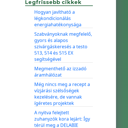
Legfrissebb cikkek
Hogyan javítható a
légkondicionálás
energiahatékonysága
Szabványoknak megfelelő,
gyors és alapos
szivárgáskeresés a testo
513, 514 és 515 EX
segítségével
Megmenthető az izzadó
áramhálózat
Még nincs meg a recept a
vízjárási szélsőségek
kezelésére, de vannak
ígéretes projektek
A nyitva felejtett
zuhanyzók kora lejárt: Így
térül meg a DELABIE