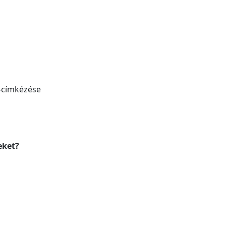
o-címkézése
eket?