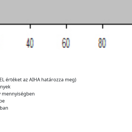
EEL értéket az AIHA határozza meg)
ények
év mennyiségben
be
tban