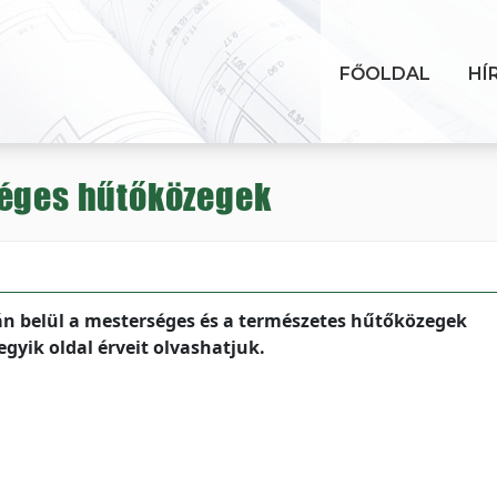
FŐOLDAL
HÍ
séges hűtőközegek
 belül a mesterséges és a természetes hűtőközegek
gyik oldal érveit olvashatjuk.