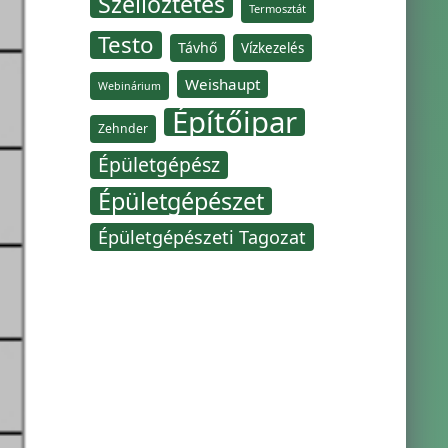
Szellőztetés
Termosztát
Testo
Távhő
Vízkezelés
Weishaupt
Webinárium
Építőipar
Zehnder
Épületgépész
Épületgépészet
Épületgépészeti Tagozat