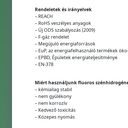
Rendeletek és irányelvek
– REACH
– RoHS veszélyes anyagok
– Új ODS szabályozás (2009)
– F-gáz rendelet
– Megújuló energiaforrások
– EuP, az energiafelhasználó termékek ök
– EPBD, Épületek energiateljesítménye
– EN-378
Miért használjunk fluoros szénhidrogén
– kémiailag stabil
– nem gyúlékony
– nem korrozív
– Kedvező toxicitás
– Közepes nyomás