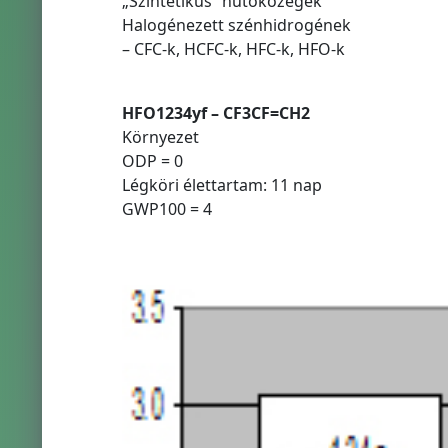
„Szintetikus” hűtőközegek
Halogénezett szénhidrogének
– CFC-k, HCFC-k, HFC-k, HFO-k
HFO1234yf – CF3CF=CH2
Környezet
ODP = 0
Légköri élettartam: 11 nap
GWP100 = 4