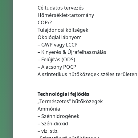
Céltudatos tervezés
Hőmérséklet-tartomány
COP/?
Tulajdonosi költségek
Ökológiai lábnyom
– GWP vagy LCCP
– Kinyerés & Újrafelhasználás
– Felújítás (ODS)
– Alacsony POCP
A szintetikus hűtőközegek széles területe
Technológiai fejlődés
„Természetes” hűtőközegek
Ammónia
– Szénhidrogének
– Szén-dioxid
– víz, stb.