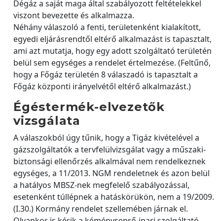
Dégáz a saját maga által szabályozott feltételekkel
viszont bevezette és alkalmazza.
Néhány válaszoló a fenti, területenként kialakított,
egyedi eljárásrendtől eltérő alkalmazást is tapasztalt,
ami azt mutatja, hogy egy adott szolgáltató területén
belül sem egységes a rendelet értelmezése. (Feltűnő,
hogy a Főgáz területén 8 válaszadó is tapasztalt a
Főgáz központi irányelvétől eltérő alkalmazást.)
Égéstermék-elvezetők
vizsgálata
A válaszokból úgy tűnik, hogy a Tigáz kivételével a
gázszolgáltatók a tervfelülvizsgálat vagy a műszaki-
biztonsági ellenőrzés alkalmával nem rendelkeznek
egységes, a 11/2013. NGM rendeletnek és azon belül
a hatályos MBSZ-nek megfelelő szabályozással,
esetenként túllépnek a hatáskörükön, nem a 19/2009.
(I.30.) Kormány rendelet szellemében járnak el.
Olyankor is kérik a kéményseprő-ipari szolgáltató