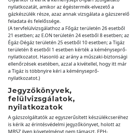
nyilatkozatát, amikor az égéstermék-elvezető a
gázkészülék része, azaz annak vizsgálata a gázszerelő
feladata és felelőssége.
(A tervfelülvizsgálathoz a Főgáz területén 26 esetből
21 esetben; az E.ON területén 24 esetből 8 esetben; az
Égáz-Dégáz területén 25 esetből 10 esetben; a Tigáz
területén 8 esetből 1 esetben kérték a kéményseprő-
nyilatkozatot. Hasonló az arány a műszaki-biztonsági
ellenőrzések esetében, azzal a kivétellel, hogy itt már
a Tigáz is többnyire kéri a kéményseprő-
nyilatkozatot.)
Jegyzőkönyvek,
felülvizsgálatok,
nyilatkozatok
A gázszolgáltatók az egyszerűsített készülékcseréhez
is kérik az érintésvédelmi jegyzőkönyvet, holott az
MBSZ ilyen követelményt nem támaszt. EPH-