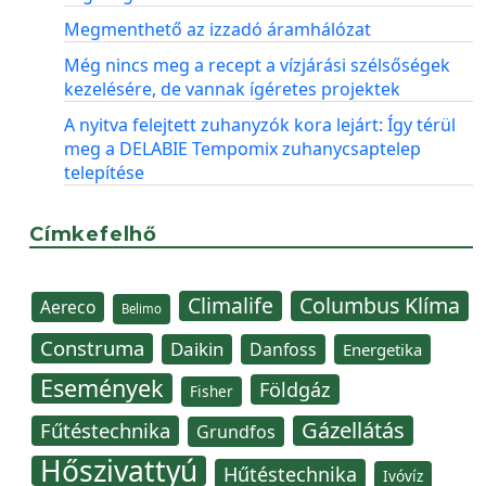
Megmenthető az izzadó áramhálózat
Még nincs meg a recept a vízjárási szélsőségek
kezelésére, de vannak ígéretes projektek
A nyitva felejtett zuhanyzók kora lejárt: Így térül
meg a DELABIE Tempomix zuhanycsaptelep
telepítése
Címkefelhő
Climalife
Columbus Klíma
Aereco
Belimo
Construma
Daikin
Danfoss
Energetika
Események
Földgáz
Fisher
Gázellátás
Fűtéstechnika
Grundfos
Hőszivattyú
Hűtéstechnika
Ivóvíz