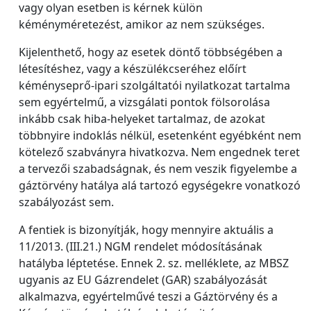
vagy olyan esetben is kérnek külön
kéményméretezést, amikor az nem szükséges.
Kijelenthető, hogy az esetek döntő többségében a
létesítéshez, vagy a készülékcseréhez előírt
kéményseprő-ipari szolgáltatói nyilatkozat tartalma
sem egyértelmű, a vizsgálati pontok fölsorolása
inkább csak hiba-helyeket tartalmaz, de azokat
többnyire indoklás nélkül, esetenként egyébként nem
kötelező szabványra hivatkozva. Nem engednek teret
a tervezői szabadságnak, és nem veszik figyelembe a
gáztörvény hatálya alá tartozó egységekre vonatkozó
szabályozást sem.
A fentiek is bizonyítják, hogy mennyire aktuális a
11/2013. (III.21.) NGM rendelet módosításának
hatályba léptetése. Ennek 2. sz. melléklete, az MBSZ
ugyanis az EU Gázrendelet (GAR) szabályozását
alkalmazva, egyértelművé teszi a Gáztörvény és a