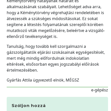
Kéménytörvény hatályának határait és
alkalmazásának szabályait. Lehetőséget adva arra,
hogy a Kéménytörvény végrehajtási rendeletében is
átvezessék a szükséges módosításokat. Ez sokat
segítene a létestés folyamatának szereplői körében
mutatkozó viták megelőzésére, beleértve a vizsgáló-
ellenőrző tevékenységet is.
Tanulság, hogy tovább kell szorgalmazni a
gázszolgáltatók eljárási szokásainak egységesítését,
mert még mindig előfordulnak indokolatlan
eltérések, elsősorban egyes jogszabályi előírások
értelmezésében.
Gyárfás Attila ügyvezető elnök, MÉGSZ
e-gépész
Szóljon hozzá