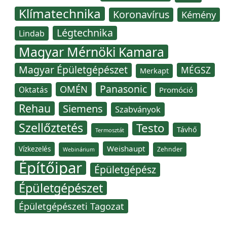
Klímatechnika
Koronavírus
Kémény
Légtechnika
Lindab
Magyar Mérnöki Kamara
Magyar Épületgépészet
MÉGSZ
Merkapt
Panasonic
OMÉN
Oktatás
Promóció
Rehau
Siemens
Szabványok
Szellőztetés
Testo
Távhő
Termosztát
Weishaupt
Vízkezelés
Zehnder
Webinárium
Építőipar
Épületgépész
Épületgépészet
Épületgépészeti Tagozat