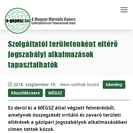
Szolgáltatói területenként eltérő
jogszabályi alkalmazások
tapasztalhatók
2018. szeptember 19.
Nem szóltak hozzá
Kémény
,
Készülékcsere
,
MÉGSZ
Ez derül ki a MÉGSZ által végzett felmérésből,
amelynek összegzését irritáló és zavaró területi
eltérések a gázipari jogszabályok alkalmazásában
címen tettek közzé.