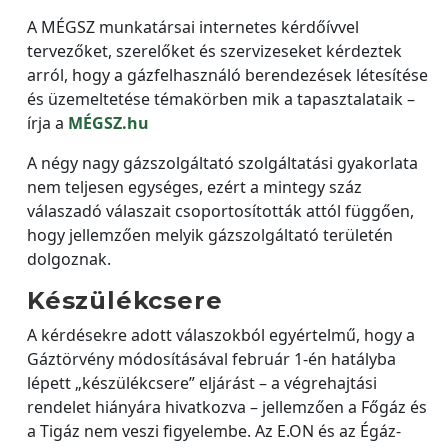
A MÉGSZ munkatársai internetes kérdőívvel
tervezőket, szerelőket és szervizeseket kérdeztek
arról, hogy a gázfelhasználó berendezések létesítése
és üzemeltetése témakörben mik a tapasztalataik –
írja a
MÉGSZ.hu
A négy nagy gázszolgáltató szolgáltatási gyakorlata
nem teljesen egységes, ezért a mintegy száz
válaszadó válaszait csoportosították attól függően,
hogy jellemzően melyik gázszolgáltató területén
dolgoznak.
Készülékcsere
A kérdésekre adott válaszokból egyértelmű, hogy a
Gáztörvény módosításával február 1-én hatályba
lépett „készülékcsere” eljárást – a végrehajtási
rendelet hiányára hivatkozva – jellemzően a Főgáz és
a Tigáz nem veszi figyelembe. Az E.ON és az Égáz-