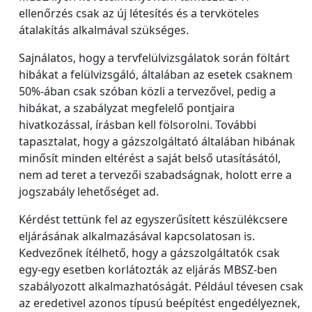
ellenőrzés csak az új létesítés és a tervköteles
átalakítás alkalmával szükséges.
Sajnálatos, hogy a tervfelülvizsgálatok során föltárt
hibákat a felülvizsgáló, általában az esetek csaknem
50%-ában csak szóban közli a tervezővel, pedig a
hibákat, a szabályzat megfelelő pontjaira
hivatkozással, írásban kell fölsorolni. További
tapasztalat, hogy a gázszolgáltató általában hibának
minősít minden eltérést a saját belső utasításától,
nem ad teret a tervezői szabadságnak, holott erre a
jogszabály lehetőséget ad.
Kérdést tettünk fel az egyszerűsített készülékcsere
eljárásának alkalmazásával kapcsolatosan is.
Kedvezőnek ítélhető, hogy a gázszolgáltatók csak
egy-egy esetben korlátozták az eljárás MBSZ-ben
szabályozott alkalmazhatóságát. Például tévesen csak
az eredetivel azonos típusú beépítést engedélyeznek,