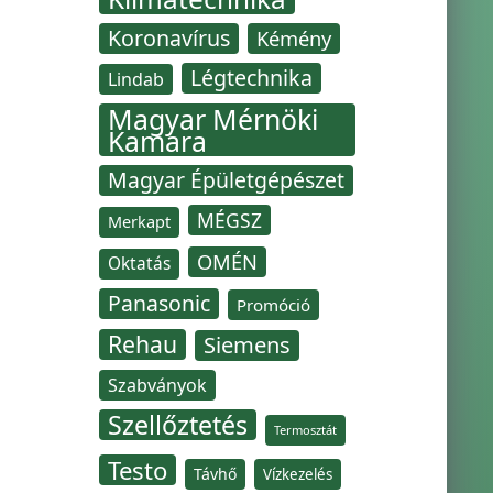
Koronavírus
Kémény
Légtechnika
Lindab
Magyar Mérnöki
Kamara
Magyar Épületgépészet
MÉGSZ
Merkapt
OMÉN
Oktatás
Panasonic
Promóció
Rehau
Siemens
Szabványok
Szellőztetés
Termosztát
Testo
Távhő
Vízkezelés