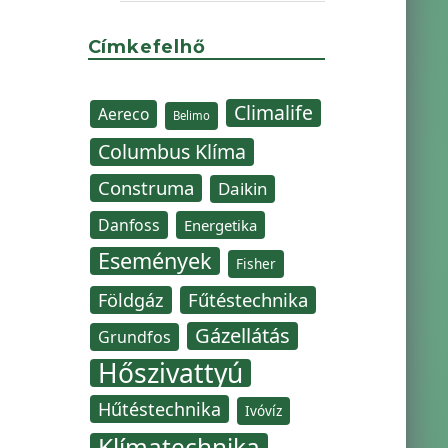
Címkefelhő
Climalife
Aereco
Belimo
Columbus Klíma
Construma
Daikin
Danfoss
Energetika
Események
Fisher
Fűtéstechnika
Földgáz
Gázellátás
Grundfos
Hőszivattyú
Hűtéstechnika
Ivóvíz
Klímatechnika