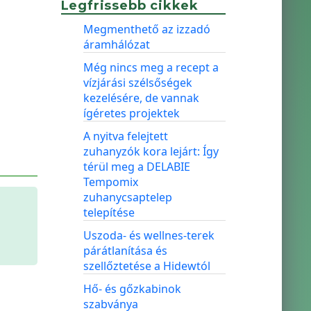
Legfrissebb cikkek
Megmenthető az izzadó
áramhálózat
Még nincs meg a recept a
vízjárási szélsőségek
kezelésére, de vannak
ígéretes projektek
A nyitva felejtett
zuhanyzók kora lejárt: Így
térül meg a DELABIE
Tempomix
zuhanycsaptelep
telepítése
Uszoda- és wellnes-terek
párátlanítása és
szellőztetése a Hidewtól
Hő- és gőzkabinok
szabványa