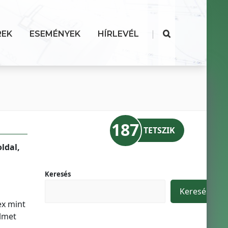
|
REK
ESEMÉNYEK
HÍRLEVÉL
187
TETSZIK
ldal,
Keresés
Keresés
ex mint
elmet