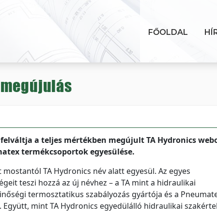
FŐOLDAL
HÍ
 megújulás
felváltja a teljes mértékben megújult TA Hydronics webo
matex termékcsoportok egyesülése.
mostantól TA Hydronics név alatt egyesül. Az egyes
eit teszi hozzá az új névhez – a TA mint a hidraulikai
inőségi termosztatikus szabályozás gyártója és a Pneumat
. Együtt, mint TA Hydronics egyedülálló hidraulikai szakért