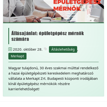
Állásajánlat: épületgépész mérnök
számára
2020. október 28.
,
Álláslehetőség
Merkapt
Magyar tulajdonú, 30 éves szakmai múlttal rendelkező
a hazai épületgépészeti kereskedelem meghatározó
vállalata a Merkapt Zrt. Budapesti központi irodájában
kínál épületgépész mérnökök részére
karrierlehetőséget!