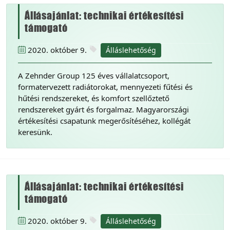
Állásajánlat: technikai értékesítési
támogató
2020. október 9.
Álláslehetőség
A Zehnder Group 125 éves vállalatcsoport,
formatervezett radiátorokat, mennyezeti fűtési és
hűtési rendszereket, és komfort szellőztető
rendszereket gyárt és forgalmaz. Magyarországi
értékesítési csapatunk megerősítéséhez, kollégát
keresünk.
Állásajánlat: technikai értékesítési
támogató
2020. október 9.
Álláslehetőség