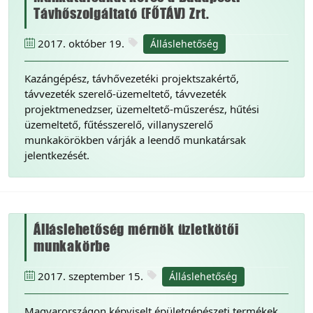
Távhőszolgáltató (FŐTÁV) Zrt.
2017. október 19.
Álláslehetőség
Kazángépész, távhővezetéki projektszakértő,
távvezeték szerelő-üzemeltető, távvezeték
projektmenedzser, üzemeltető-műszerész, hűtési
üzemeltető, fűtésszerelő, villanyszerelő
munkakörökben várják a leendő munkatársak
jelentkezését.
Álláslehetőség mérnök üzletkötői
munkakörbe
2017. szeptember 15.
Álláslehetőség
Magyarországon képviselt épületgépészeti termékek