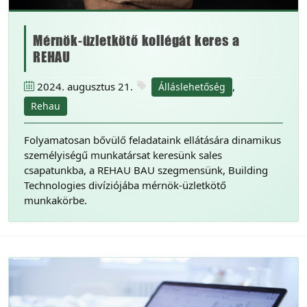
Mérnök-üzletkötő kollégát keres a
REHAU
2024. augusztus 21.
,
Álláslehetőség
Rehau
Folyamatosan bővülő feladataink ellátására dinamikus
személyiségű munkatársat keresünk sales
csapatunkba, a REHAU BAU szegmensünk, Building
Technologies divíziójába mérnök-üzletkötő
munkakörbe.