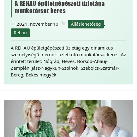
A REHAU épületgépészeti üzletága
munkatársat keres
2021. november 10.
,
Álláslehetőség
Rehau
A REHAU épületgépészeti üzletág egy dinamikus
személyiségű mérnök-üzletkötő munkatársat keres. Az
érintett terület: Nógrád, Heves, Borsod-Abaúj-
Zemplén, Jász-Nagykun-Szolnok, Szabolcs-Szatmár-
Bereg, Békés megyék.