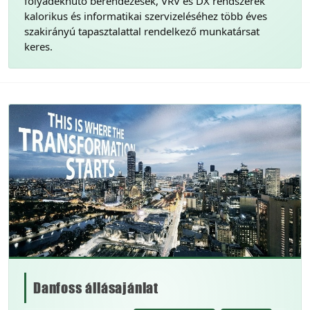
folyadékhűtő berendezések, VRV és DX rendszerek
kalorikus és informatikai szervizeléséhez több éves
szakirányú tapasztalattal rendelkező munkatársat
keres.
Danfoss állásajánlat