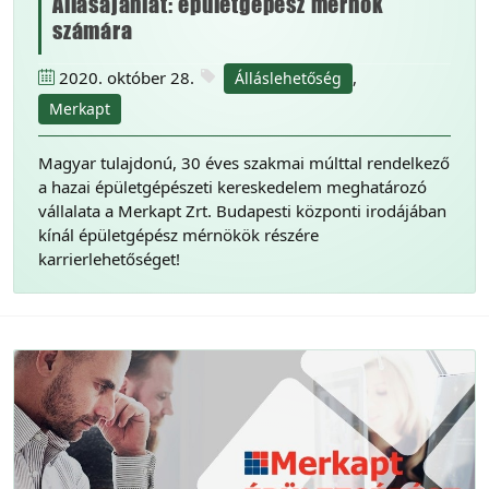
Állásajánlat: épületgépész mérnök
számára
2020. október 28.
,
Álláslehetőség
Merkapt
Magyar tulajdonú, 30 éves szakmai múlttal rendelkező
a hazai épületgépészeti kereskedelem meghatározó
vállalata a Merkapt Zrt. Budapesti központi irodájában
kínál épületgépész mérnökök részére
karrierlehetőséget!