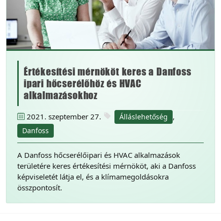
Értékesítési mérnököt keres a Danfoss
ipari hőcserélőhöz és HVAC
alkalmazásokhoz
2021. szeptember 27.
,
Álláslehetőség
Danfoss
A Danfoss hőcserélőipari és HVAC alkalmazások
területére keres értékesítési mérnököt, aki a Danfoss
képviseletét látja el, és a klímamegoldásokra
összpontosít.