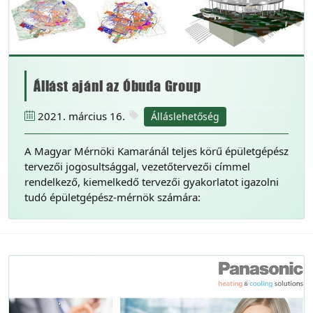
Állást ajánl az Óbuda Group
2021. március 16.
Álláslehetőség
A Magyar Mérnöki Kamaránál teljes körű épületgépész
tervezői jogosultsággal, vezetőtervezői címmel
rendelkező, kiemelkedő tervezői gyakorlatot igazolni
tudó épületgépész-mérnök számára: