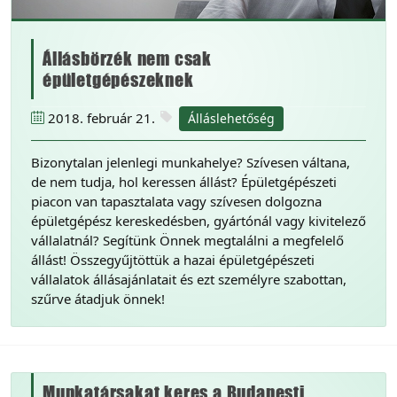
Állásbörzék nem csak
épületgépészeknek
2018. február 21.
Álláslehetőség
Bizonytalan jelenlegi munkahelye? Szívesen váltana,
de nem tudja, hol keressen állást? Épületgépészeti
piacon van tapasztalata vagy szívesen dolgozna
épületgépész kereskedésben, gyártónál vagy kivitelező
vállalatnál? Segítünk Önnek megtalálni a megfelelő
állást! Összegyűjtöttük a hazai épületgépészeti
vállalatok állásajánlatait és ezt személyre szabottan,
szűrve átadjuk önnek!
Munkatársakat keres a Budapesti