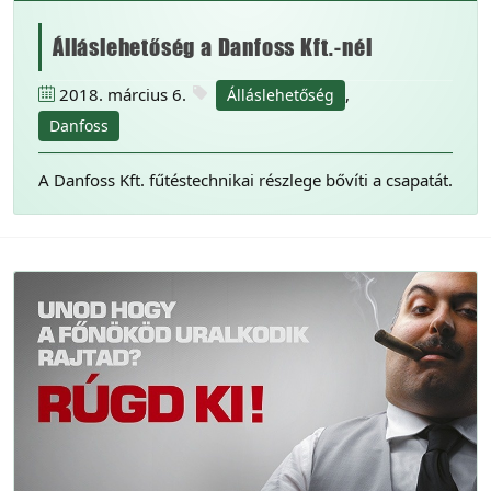
Álláslehetőség a Danfoss Kft.-nél
2018. március 6.
,
Álláslehetőség
Danfoss
A Danfoss Kft. fűtéstechnikai részlege bővíti a csapatát.