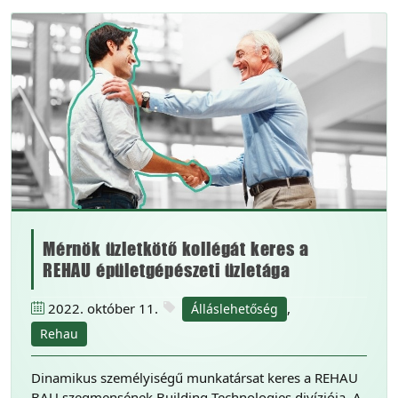
Mérnök üzletkötő kollégát keres a
REHAU épületgépészeti üzletága
2022. október 11.
,
Álláslehetőség
Rehau
Dinamikus személyiségű munkatársat keres a REHAU
BAU szegmensének Building Technologies divíziója. A