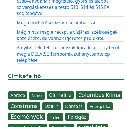
Szabványoknak megfelelő, gyors és alapos
szivárgáskeresés a testo 513, 514 és 515 EX
segítségével
Megmenthető az izzadó áramhálózat
Még nincs meg a recept a vízjárási szélsőségek
kezelésére, de vannak ígéretes projektek
A nyitva felejtett zuhanyzók kora lejárt: Így térül
meg a DELABIE Tempomix zuhanycsaptelep
telepítése
Címkefelhő
Climalife
Columbus Klíma
Aereco
Belimo
Construma
Daikin
Danfoss
Energetika
Események
Földgáz
Fisher