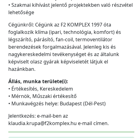
• Szakmai kihívást jelentő projektekben való részvétel
lehetősége
Cégünkről: Cégünk az F2 KOMPLEX 1997 óta
foglalkozik klíma (ipari, technológia, komfort) és
légszárító, párásító, fan-coil, termoventilátor
berendezések forgalmazásával. Jelenleg kis és
nagykereskedelmi tevékenységet és az általunk
képviselt olasz gyárak képviseletét látjuk el
hazánkban.
Állás, munka területe(i):
• Értékesítés, Kereskedelem
• Mérnök, Műszaki értékesítő
• Munkavégzés helye: Budapest (Dél-Pest)
Jelentkezés: e-mail-ben az
klaudia.krupa@f2komplex.hu e-mail címen.