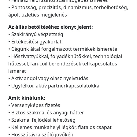
• Felhasználói szintű számítógépes ismeret
• Pontosság, precizitás, dinamizmus, terhelhetőség,
ápolt üzleties megjelenés
Az állás betöltéséhez előnyt jelent:
• Szakirányú végzettség
• Értékesítési gyakorlat
• Cégünk által forgalmazott termékek ismerete
• Hőszivattyúkkal, folyadékhűtőkkel, technológiai
hűtéssel, fan-coil berendezésekkel kapcsolatos
ismeret
• Aktív angol vagy olasz nyelvtudás
• Ügyfélkör, aktív partnerkapcsolatokkal
Amit kínálunk:
• Versenyképes fizetés
• Biztos szakmai és anyagi háttér
• Szakmai fejlődési lehetőség
• Kellemes munkahelyi légkör, fiatalos csapat
• Hosszútávra szóló jövőkép