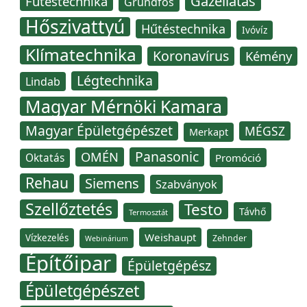
Gázellátás
Fűtéstechnika
Grundfos
Hőszivattyú
Hűtéstechnika
Ivóvíz
Klímatechnika
Koronavírus
Kémény
Légtechnika
Lindab
Magyar Mérnöki Kamara
Magyar Épületgépészet
MÉGSZ
Merkapt
Panasonic
OMÉN
Oktatás
Promóció
Rehau
Siemens
Szabványok
Szellőztetés
Testo
Távhő
Termosztát
Weishaupt
Vízkezelés
Zehnder
Webinárium
Építőipar
Épületgépész
Épületgépészet