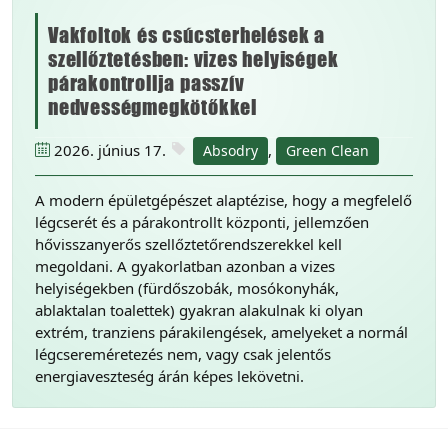
Vakfoltok és csúcsterhelések a
szellőztetésben: vizes helyiségek
párakontrollja passzív
nedvességmegkötőkkel
2026. június 17.
,
Absodry
Green Clean
A modern épületgépészet alaptézise, hogy a megfelelő
légcserét és a párakontrollt központi, jellemzően
hővisszanyerős szellőztetőrendszerekkel kell
megoldani. A gyakorlatban azonban a vizes
helyiségekben (fürdőszobák, mosókonyhák,
ablaktalan toalettek) gyakran alakulnak ki olyan
extrém, tranziens párakilengések, amelyeket a normál
légcsereméretezés nem, vagy csak jelentős
energiaveszteség árán képes lekövetni.