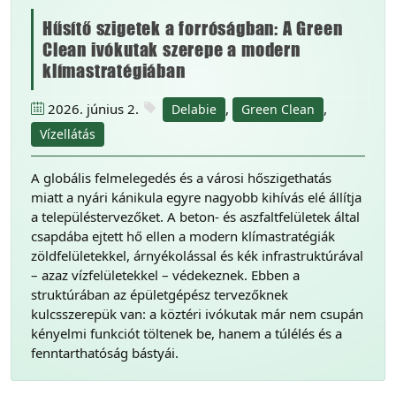
Hűsítő szigetek a forróságban: A Green
Clean ivókutak szerepe a modern
klímastratégiában
2026. június 2.
,
,
Delabie
Green Clean
Vízellátás
A globális felmelegedés és a városi hőszigethatás
miatt a nyári kánikula egyre nagyobb kihívás elé állítja
a településtervezőket. A beton- és aszfaltfelületek által
csapdába ejtett hő ellen a modern klímastratégiák
zöldfelületekkel, árnyékolással és kék infrastruktúrával
– azaz vízfelületekkel – védekeznek. Ebben a
struktúrában az épületgépész tervezőknek
kulcsszerepük van: a köztéri ivókutak már nem csupán
kényelmi funkciót töltenek be, hanem a túlélés és a
fenntarthatóság bástyái.