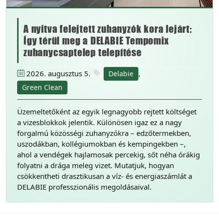
A nyitva felejtett zuhanyzók kora lejárt:
Így térül meg a DELABIE Tempomix
zuhanycsaptelep telepítése
2026. augusztus 5.
,
Delabie
Green Clean
Üzemeltetőként az egyik legnagyobb rejtett költséget
a vizesblokkok jelentik. Különösen igaz ez a nagy
forgalmú közösségi zuhanyzókra – edzőtermekben,
uszodákban, kollégiumokban és kempingekben –,
ahol a vendégek hajlamosak percekig, sőt néha órákig
folyatni a drága meleg vizet. Mutatjuk, hogyan
csökkentheti drasztikusan a víz- és energiaszámlát a
DELABIE professzionális megoldásaival.