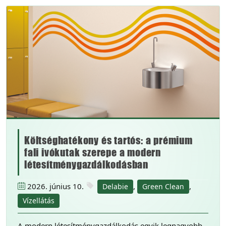
Költséghatékony és tartós: a prémium
fali ivókutak szerepe a modern
létesítménygazdálkodásban
2026. június 10.
,
,
Delabie
Green Clean
Vízellátás
A modern létesítménygazdálkodás egyik legnagyobb