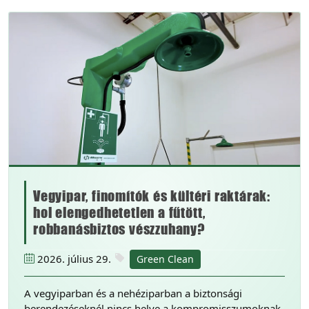
Vegyipar, finomítók és kültéri raktárak:
hol elengedhetetlen a fűtött,
robbanásbiztos vészzuhany?
2026. július 29.
Green Clean
A vegyiparban és a nehéziparban a biztonsági
berendezéseknél nincs helye a kompromisszumoknak.