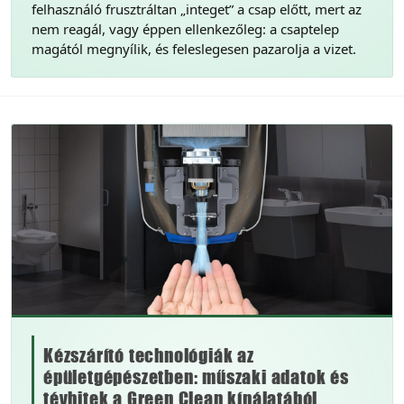
felhasználó frusztráltan „integet” a csap előtt, mert az
nem reagál, vagy éppen ellenkezőleg: a csaptelep
magától megnyílik, és feleslegesen pazarolja a vizet.
Kézszárító technológiák az
épületgépészetben: műszaki adatok és
tévhitek a Green Clean kínálatából