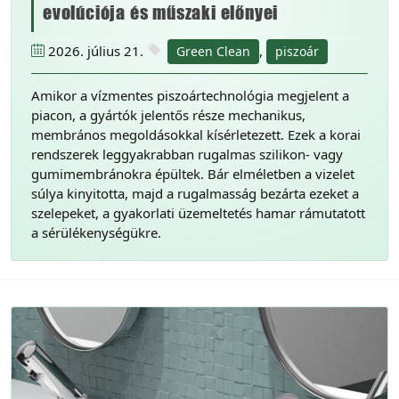
evolúciója és műszaki előnyei
2026. július 21.
,
Green Clean
piszoár
Amikor a vízmentes piszoártechnológia megjelent a
piacon, a gyártók jelentős része mechanikus,
membrános megoldásokkal kísérletezett. Ezek a korai
rendszerek leggyakrabban rugalmas szilikon- vagy
gumimembránokra épültek. Bár elméletben a vizelet
súlya kinyitotta, majd a rugalmasság bezárta ezeket a
szelepeket, a gyakorlati üzemeltetés hamar rámutatott
a sérülékenységükre.