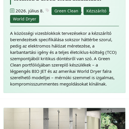
2026. július 8.
,
,
Green Clean
Kézszárító
World Dryer
A közösségi vizesblokkok tervezésekor a kézszárító
berendezések specifikálása sokszor háttérbe szorul,
pedig az elektromos hálózat méretezése, a
karbantartási igény és a teljes életciklus-költség (TCO)
szempontjából kritikus döntésről van szó. A Green
Clean portfóliójában szereplő készülékek – a
légpengés BIO JET és az amerikai World Dryer falra
szerelhető modelljei – mérnöki szemmel is izgalmas,
kompromisszummentes megoldásokat kínálnak.