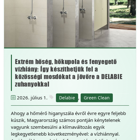
Extrém hőség, hőkupola és fenyegető
vízhiány: Így készíthetjük fel a
közösségi mosdókat a jövőre a DELABIE
zuhanyokkal
2026. július 1.
,
Delabie
Green Clean
Ahogy a hőmérő higanyszála évről évre egyre feljebb
kúszik, Magyarország számos pontján kénytelenek
vagyunk szembesülni a klímaváltozás egyik
legkegyetlenebb következményével: a vízhiánnyal.