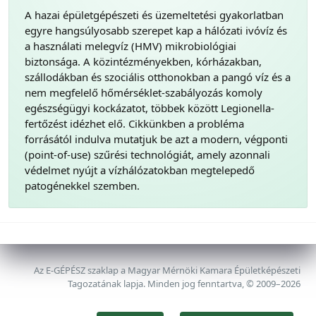
A hazai épületgépészeti és üzemeltetési gyakorlatban
egyre hangsúlyosabb szerepet kap a hálózati ivóvíz és
a használati melegvíz (HMV) mikrobiológiai
biztonsága. A közintézményekben, kórházakban,
szállodákban és szociális otthonokban a pangó víz és a
nem megfelelő hőmérséklet-szabályozás komoly
egészségügyi kockázatot, többek között Legionella-
fertőzést idézhet elő. Cikkünkben a probléma
forrásától indulva mutatjuk be azt a modern, végponti
(point-of-use) szűrési technológiát, amely azonnali
védelmet nyújt a vízhálózatokban megtelepedő
patogénekkel szemben.
Az E-GÉPÉSZ szaklap a Magyar Mérnöki Kamara Épületképészeti
Tagozatának lapja. Minden jog fenntartva, © 2009–2026