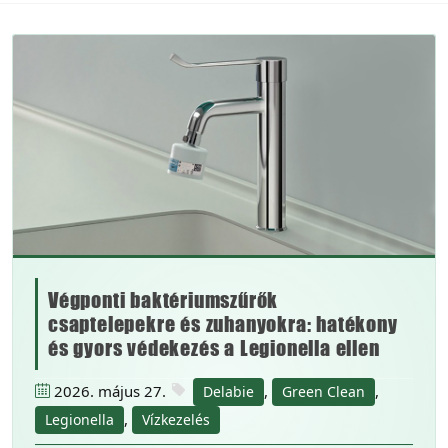
Végponti baktériumszűrők
csaptelepekre és zuhanyokra: hatékony
és gyors védekezés a Legionella ellen
2026. május 27.
,
,
Delabie
Green Clean
,
Legionella
Vízkezelés