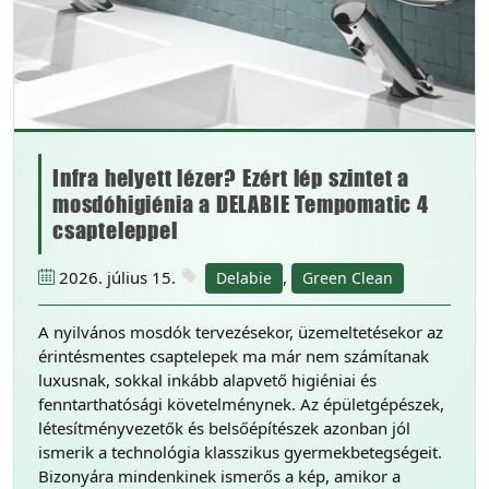
Infra helyett lézer? Ezért lép szintet a
mosdóhigiénia a DELABIE Tempomatic 4
csapteleppel
2026. július 15.
,
Delabie
Green Clean
A nyilvános mosdók tervezésekor, üzemeltetésekor az
érintésmentes csaptelepek ma már nem számítanak
luxusnak, sokkal inkább alapvető higiéniai és
fenntarthatósági követelménynek. Az épületgépészek,
létesítményvezetők és belsőépítészek azonban jól
ismerik a technológia klasszikus gyermekbetegségeit.
Bizonyára mindenkinek ismerős a kép, amikor a