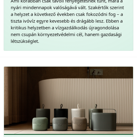
Ami korábban csak távoli fenyegetésnek tűnt, mára a
nyári mindennapok valóságává vált. Szakértők szerint
a helyzet a következő években csak fokozódni fog – a
tiszta ivóvíz egyre kevesebb és drágább lesz. Ebben a
kritikus helyzetben a vízgazdálkodás újragondolása
nem csupán környezetvédelmi cél, hanem gazdasági
létszükséglet.