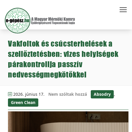
Vakfoltok és csúcsterhelések a
szellőztetésben: vizes helyiségek
párakontrollja passzív
nedvességmegkötőkkel
2026. június 17.
Nem szóltak hozzá
Absodry
,
Green Clean