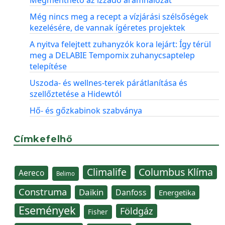
Megmenthető az izzadó áramhálózat
Még nincs meg a recept a vízjárási szélsőségek
kezelésére, de vannak ígéretes projektek
A nyitva felejtett zuhanyzók kora lejárt: Így térül
meg a DELABIE Tempomix zuhanycsaptelep
telepítése
Uszoda- és wellnes-terek párátlanítása és
szellőztetése a Hidewtól
Hő- és gőzkabinok szabványa
Címkefelhő
Climalife
Columbus Klíma
Aereco
Belimo
Construma
Daikin
Danfoss
Energetika
Események
Földgáz
Fisher