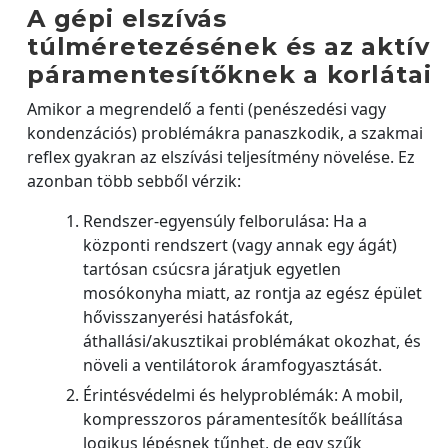
A gépi elszívás
túlméretezésének és az aktív
páramentesítőknek a korlátai
Amikor a megrendelő a fenti (penészedési vagy
kondenzációs) problémákra panaszkodik, a szakmai
reflex gyakran az elszívási teljesítmény növelése. Ez
azonban több sebből vérzik:
Rendszer-egyensúly felborulása: Ha a
központi rendszert (vagy annak egy ágát)
tartósan csúcsra járatjuk egyetlen
mosókonyha miatt, az rontja az egész épület
hővisszanyerési hatásfokát,
áthallási/akusztikai problémákat okozhat, és
növeli a ventilátorok áramfogyasztását.
Érintésvédelmi és helyproblémák: A mobil,
kompresszoros páramentesítők beállítása
logikus lépésnek tűnhet, de egy szűk