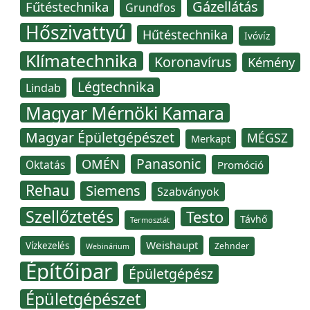
Gázellátás
Fűtéstechnika
Grundfos
Hőszivattyú
Hűtéstechnika
Ivóvíz
Klímatechnika
Koronavírus
Kémény
Légtechnika
Lindab
Magyar Mérnöki Kamara
Magyar Épületgépészet
MÉGSZ
Merkapt
Panasonic
OMÉN
Oktatás
Promóció
Rehau
Siemens
Szabványok
Szellőztetés
Testo
Távhő
Termosztát
Weishaupt
Vízkezelés
Zehnder
Webinárium
Építőipar
Épületgépész
Épületgépészet