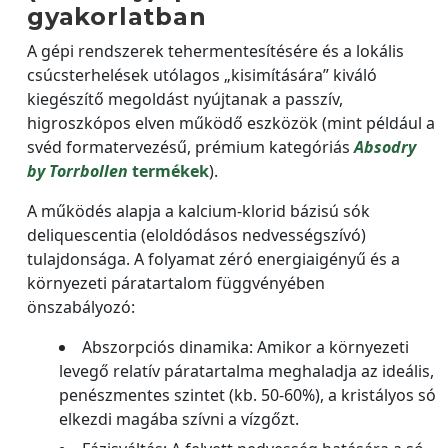
gyakorlatban
A gépi rendszerek tehermentesítésére és a lokális
csúcsterhelések utólagos „kisimítására” kiváló
kiegészítő megoldást nyújtanak a passzív,
higroszkópos elven működő eszközök (mint például a
svéd formatervezésű, prémium kategóriás
Absodry
by Torrbollen
termékek
).
A működés alapja a kalcium-klorid bázisú sók
deliquescentia (eloldódásos nedvességszívó)
tulajdonsága. A folyamat zéró energiaigényű és a
környezeti páratartalom függvényében
önszabályozó:
Abszorpciós dinamika: Amikor a környezeti
levegő relatív páratartalma meghaladja az ideális,
penészmentes szintet (kb. 50-60%), a kristályos só
elkezdi magába szívni a vízgőzt.