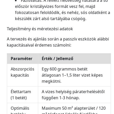
Fázisváltás: A felvett nedvesség hatására a só
először kristályvizes formát vesz fel, majd
fokozatosan feloldódik, és nehéz, sós oldatként a
készülék zárt alsó tartályába csöpög.
Teljesítmény és méretezési adatok
A tervezés és ajánlás során a passzív eszközök alábbi
kapacitásaival érdemes számolni:
Paraméter
Érték / Jellemző
Abszorpciós
Egy 600 grammos betét
kapacitás
átlagosan 1–1,5 liter vizet képes
megkötni.
Élettartam
A vizes helyiség páraterhelésétől
(1 betét)
függően 1-3 hónap.
Optimális
Maximum 50 m² alapterület / 120