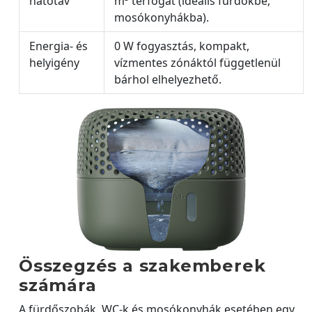
hatótáv
m³ térfogat (ideális fürdőkbe,
mosókonyhákba).
Energia- és
0 W fogyasztás, kompakt,
helyigény
vízmentes zónáktól függetlenül
bárhol elhelyezhető.
Összegzés a szakemberek
számára
A fürdőszobák, WC-k és mosókonyhák esetében egy