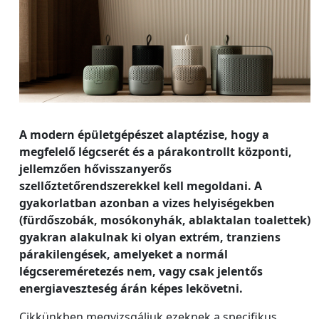
A modern épületgépészet alaptézise, hogy a
megfelelő légcserét és a párakontrollt központi,
jellemzően hővisszanyerős
szellőztetőrendszerekkel kell megoldani. A
gyakorlatban azonban a vizes helyiségekben
(fürdőszobák, mosókonyhák, ablaktalan toalettek)
gyakran alakulnak ki olyan extrém, tranziens
párakilengések, amelyeket a normál
légcsereméretezés nem, vagy csak jelentős
energiaveszteség árán képes lekövetni.
Cikkünkben megvizsgáljuk ezeknek a specifikus