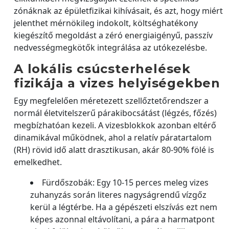
zónáknak az épületfizikai kihívásait, és azt, hogy miért
jelenthet mérnökileg indokolt, költséghatékony
kiegészítő megoldást a zéró energiaigényű, passzív
nedvességmegkötők integrálása az utókezelésbe.
A lokális csúcsterhelések
fizikája a vizes helyiségekben
Egy megfelelően méretezett szellőztetőrendszer a
normál életvitelszerű párakibocsátást (légzés, főzés)
megbízhatóan kezeli. A vizesblokkok azonban eltérő
dinamikával működnek, ahol a relatív páratartalom
(RH) rövid idő alatt drasztikusan, akár 80-90% fölé is
emelkedhet.
Fürdőszobák: Egy 10-15 perces meleg vizes
zuhanyzás során literes nagyságrendű vízgőz
kerül a légtérbe. Ha a gépészeti elszívás ezt nem
képes azonnal eltávolítani, a pára a harmatpont