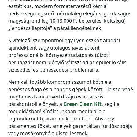
esztétikus, modern formatervezésű kémiai
nedvességmegkötő mérnökileg elegáns, gazdaságos
(nagyságrendileg 10-13 000 Ft bekerülési költségű)
„lengéscsillapítója” a párakilengéseknek.
Kivitelezői szempontból egy ilyen eszköz átadási
ajándékként vagy utólagos javaslatként
professzionális, környezettudatos és túlzott
beruházást nem igénylő választ ad az épület lokális
vizesedési és penészedési problémáira.
Nem kell tovább kompromisszumot kötnie a
penészes fuga és a hangos gépek között. Ha szeretné
megtapasztalni a svéd dizájn és a passzív
párakontroll előnyeit, a
Green Clean Kft.
segít a
megoldásban! Kínálatunkban megtalálja a
legmodernebb, áram nélkül működő Absodry
páramentesítőket, amelyek garantáltan fürdőszobája
vagy mosókonyhája díszei lesznek.