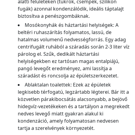
alatti felületeken (tükrök, csempék, szilikon
fugák) azonnal kondenzálódik, ideális táptalajt
biztosítva a penészgombáknak.
Mosókonyhák és háztartási helyiségek: A
beltéri ruhaszárítás folyamatos, lassú, de
hatalmas volumenű nedvességforrás. Egy adag
centrifugált ruhából a száradás során 2-3 liter víz
párolog el. Szűk, dedikált háztartási
helyiségekben ez tartósan magas entalpiájú,
pangó levegőt eredményez, ami lassítja a
száradást és roncsolja az épületszerkezetet.
Ablaktalan toalettek: Ezek az épületek
legkisebb térfogatú, legzártabb légterei. Bár itt a
közvetlen párakibocsátás alacsonyabb, a bejövő
hidegvíz-vezetékeken és a tartályon a megrekedt
nedves levegő miatt gyakran alakul ki
kondenzáció, amely folyamatosan nedvesen
tartja a szerelvények környezetét.