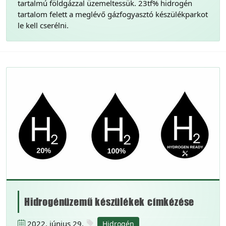
tartalmú földgázzal üzemeltessük. 23tf% hidrogén
tartalom felett a meglévő gázfogyasztó készülékparkot
le kell cserélni.
Hidrogénüzemű készülékek címkézése
2022. június 29.
Hidrogén