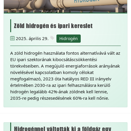
Zöld hidrogén és ipari kereslet
2025. április 29.
Hidrogén
A zöld hidrogén használata fontos alternatívává vált az
EU ipari szektorának kibocsátáscsökkentési
törekvéseiben. A megújuló energiaforrások arányának
növelésével kapcsolatban komoly célokat
megfogalmazó, 2023 óta hatályos RED III irányelv
értelmében 2030-ra az ipari felhasználásra kerülő
hidrogén legalább 42%-ának zöldnek kell lennie,
2035-re pedig részesedésének 60%-ra kell nőnie.
Hidrogénnel váltották ki a földgáz egy