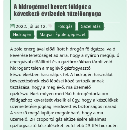
A hidrogénnel kevert földgáz a
következő évtizedek tüzelőanyaga
2022. július 12.
,
,
Földgáz
Gázellátás
,
Hidrogén
Magyar Épületgépészet
A zöld energiával előállított hidrogén földgázzal való
keverése lehetőséget ad arra, hogy a nyáron megújuló
energiával előállított és a gáztározókban tárolt zöld
hidrogént télen a meglévő gázfogyasztó
készülékekben használjuk fel. A hidrogén használat
bevezetésének első lépései közé tartozik annak
tisztázása, hogy a meglévő, ma üzemelő
gázkészülékek milyen mértékű hidrogéntartalom
földgázhoz keverését viselik el úgy, hogy a készülékek
üzemeltetése jogilag rendezett és biztonságos marad.
A szerző megállapítja: megoldható, hogy a ma
üzemelő, 2H csoportú gáz eltüzelésére alkalmas
gázfogyasztó készülékeket legfeljebb 23 tf% hidrogén