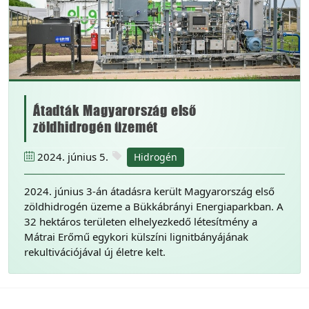
Átadták Magyarország első
zöldhidrogén üzemét
2024. június 5.
Hidrogén
2024. június 3-án átadásra került Magyarország első
zöldhidrogén üzeme a Bükkábrányi Energiaparkban. A
32 hektáros területen elhelyezkedő létesítmény a
Mátrai Erőmű egykori külszíni lignitbányájának
rekultivációjával új életre kelt.