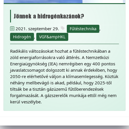
Jönnek a hidrogénkazánok?
2021. szeptember 29.
,
Fűtéstechnika
,
Hidrogén
VGF&ampHKL
Radikális változásokat hozhat a fűtéstechnikában a
zöld energiaforrásokra való áttérés. A Nemzetközi
Energiaügynökség (IEA) nemrégiben egy 400 pontos
javaslatcsomagot dolgozott ki annak érdekében, hogy
2050-re elérhetővé váljon a klímasemlegesség. Köztük
néhány mellbevágó is akad, például, hogy 2025-től
tiltsák be a tisztán gázüzemű fűtőberendezések
forgalmazását. A gázszerelők munkája ettől még nem
kerül veszélybe.