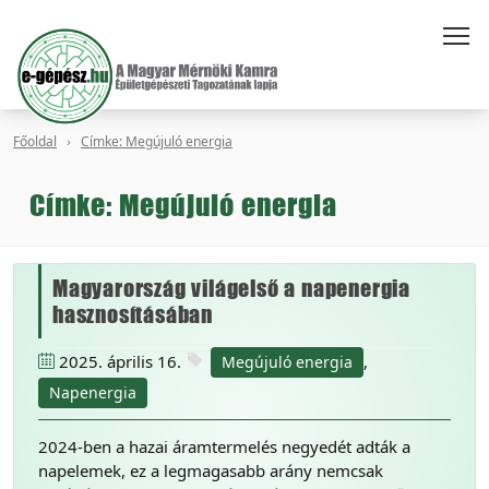
Főoldal
Címke: Megújuló energia
Címke: Megújuló energia
Magyarország világelső a napenergia
hasznosításában
2025. április 16.
,
Megújuló energia
Napenergia
2024-ben a hazai áramtermelés negyedét adták a
napelemek, ez a legmagasabb arány nemcsak