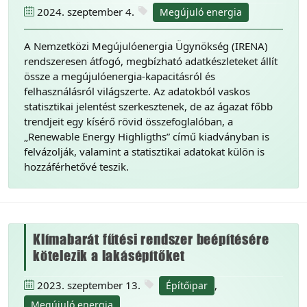
2024. szeptember 4.
Megújuló energia
A Nemzetközi Megújulóenergia Ügynökség (IRENA)
rendszeresen átfogó, megbízható adatkészleteket állít
össze a megújulóenergia-kapacitásról és
felhasználásról világszerte. Az adatokból vaskos
statisztikai jelentést szerkesztenek, de az ágazat főbb
trendjeit egy kísérő rövid összefoglalóban, a
„Renewable Energy Highligths” című kiadványban is
felvázolják, valamint a statisztikai adatokat külön is
hozzáférhetővé teszik.
Klímabarát fűtési rendszer beépítésére
kötelezik a lakásépítőket
2023. szeptember 13.
,
Építőipar
Megújuló energia