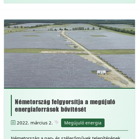
Németország felgyorsítja a megújuló
energiaforrások bővítését
2022. március 2.
Megújuló energia
Németország a nap- és szélerőművek telepítésének