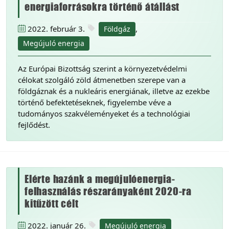
energiaforrásokra történő átállást
2022. február 3.
,
Földgáz
Megújuló energia
Az Európai Bizottság szerint a környezetvédelmi
célokat szolgáló zöld átmenetben szerepe van a
földgáznak és a nukleáris energiának, illetve az ezekbe
történő befektetéseknek, figyelembe véve a
tudományos szakvéleményeket és a technológiai
fejlődést.
Elérte hazánk a megújulóenergia-
felhasználás részarányaként 2020-ra
kitűzött célt
2022. január 26.
Megújuló energia