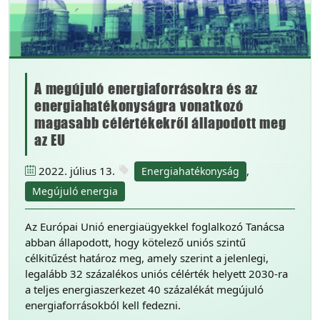
A megújuló energiaforrásokra és az
energiahatékonyságra vonatkozó
magasabb célértékekről állapodott meg
az EU
2022. július 13.
,
Energiahatékonyság
Megújuló energia
Az Európai Unió energiaügyekkel foglalkozó Tanácsa
abban állapodott, hogy kötelező uniós szintű
célkitűzést határoz meg, amely szerint a jelenlegi,
legalább 32 százalékos uniós célérték helyett 2030-ra
a teljes energiaszerkezet 40 százalékát megújuló
energiaforrásokból kell fedezni.