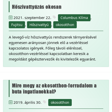
Hőszivattyúzás okosan
2021. szeptember 22.
,
Columbus Klíma
,
,
Fujitsu
Hőszivattyú
okosotthon
A levegő-víz hőszivattyús rendszerek térnyerésével
egyenesen arányosan jönnek elő a vezérléssel
kapcsolatos igények. Főleg távoli eléréssel,
okosotthon-vezérléssel kapcsolatban keresik a
megoldást gépésztervezők és kivitelezők egyaránt.
Mire megy az okosotthon-forradalom a
buta ingatlanokkal?
2019. április 30.
okosotthon