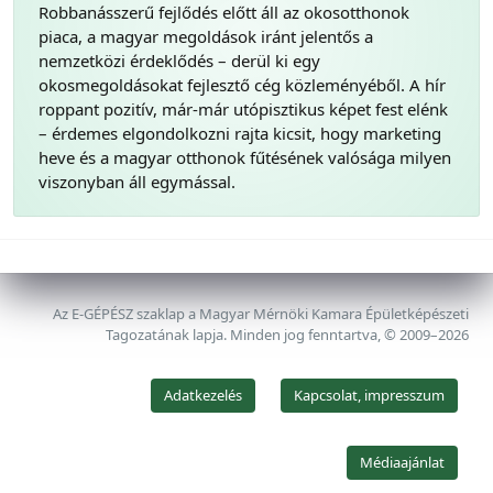
Robbanásszerű fejlődés előtt áll az okosotthonok
piaca, a magyar megoldások iránt jelentős a
nemzetközi érdeklődés – derül ki egy
okosmegoldásokat fejlesztő cég közleményéből. A hír
roppant pozitív, már-már utópisztikus képet fest elénk
– érdemes elgondolkozni rajta kicsit, hogy marketing
heve és a magyar otthonok fűtésének valósága milyen
viszonyban áll egymással.
Az E-GÉPÉSZ szaklap a Magyar Mérnöki Kamara Épületképészeti
Tagozatának lapja. Minden jog fenntartva, © 2009–2026
Adatkezelés
Kapcsolat, impresszum
Médiaajánlat