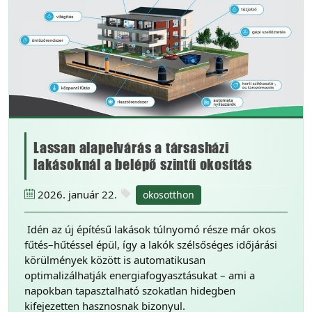
Lassan alapelvárás a társasházi
lakásoknál a belépő szintű okosítás
2026. január 22.
okosotthon
Idén az új építésű lakások túlnyomó része már okos
fűtés–hűtéssel épül, így a lakók szélsőséges időjárási
körülmények között is automatikusan
optimalizálhatják energiafogyasztásukat – ami a
napokban tapasztalható szokatlan hidegben
kifejezetten hasznosnak bizonyul.