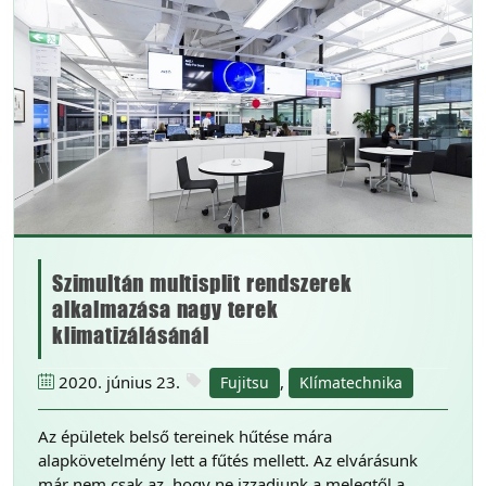
Szimultán multisplit rendszerek
alkalmazása nagy terek
klimatizálásánál
2020. június 23.
,
Fujitsu
Klímatechnika
Az épületek belső tereinek hűtése mára
alapkövetelmény lett a fűtés mellett. Az elvárásunk
már nem csak az, hogy ne izzadjunk a melegtől a