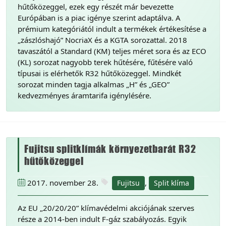
hűtőközeggel, ezek egy részét már bevezette
Európában is a piac igénye szerint adaptálva. A
prémium kategóriától indult a termékek értékesítése a
„zászlóshajó” NocriaX és a KGTA sorozattal. 2018
tavaszától a Standard (KM) teljes méret sora és az ECO
(KL) sorozat nagyobb terek hűtésére, fűtésére való
típusai is elérhetők R32 hűtőközeggel. Mindkét
sorozat minden tagja alkalmas „H” és „GEO”
kedvezményes áramtarifa igénylésére.
Fujitsu splitklímák környezetbarát R32
hűtőközeggel
2017. november 28.
,
Fujitsu
Split klíma
Az EU „20/20/20” klímavédelmi akciójának szerves
része a 2014-ben indult F-gáz szabályozás. Egyik