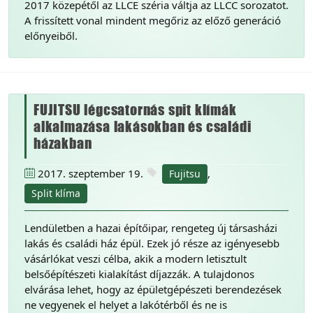
2017 közepétől az LLCE széria váltja az LLCC sorozatot.
A frissített vonal mindent megőriz az előző generáció
előnyeiből.
FUJITSU légcsatornás spit klímák
alkalmazása lakásokban és családi
házakban
2017. szeptember 19.
,
Fujitsu
Split klíma
Lendületben a hazai építőipar, rengeteg új társasházi
lakás és családi ház épül. Ezek jó része az igényesebb
vásárlókat veszi célba, akik a modern letisztult
belsőépítészeti kialakítást díjazzák. A tulajdonos
elvárása lehet, hogy az épületgépészeti berendezések
ne vegyenek el helyet a lakótérből és ne is