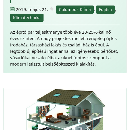
2019. május 21.
,
,
Columbus Klíma
Fujitsu
Klímatechnika
Az építőipar teljesítménye több éve 20-25%-kal nő
éves szinten. A nagy projektek mellett rengeteg új kis
irodaház, társasházi lakás és családi ház is épül. A
legtöbb új építésű ingatlannal az igényesebb bérlőket,
vásárlókat veszik célba, akiknél fontos szempont a
modern letisztult belsőépítészeti kialakítás.