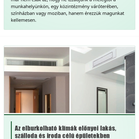
munkahelyünkön, egy közintézmény váróterében,
színházban vagy moziban, hanem érezzük magunkat
kellemesen.
Az elburkolható klímák előnyei lakás,
szálloda és iroda célú épületekben