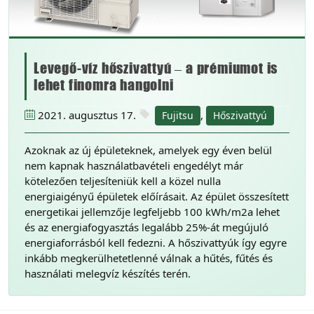
Levegő-víz hőszivattyú – a prémiumot is
lehet finomra hangolni
2021. augusztus 17.
,
Fujitsu
Hőszivattyú
Azoknak az új épületeknek, amelyek egy éven belül
nem kapnak használatbavételi engedélyt már
kötelezően teljesíteniük kell a közel nulla
energiaigényű épületek előírásait. Az épület összesített
energetikai jellemzője legfeljebb 100 kWh/m2a lehet
és az energiafogyasztás legalább 25%-át megújuló
energiaforrásból kell fedezni. A hőszivattyúk így egyre
inkább megkerülhetetlenné válnak a hűtés, fűtés és
használati melegvíz készítés terén.