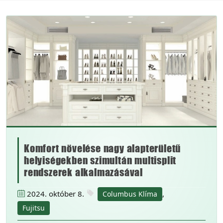
Komfort növelése nagy alapterületű
helyiségekben szimultán multisplit
rendszerek alkalmazásával
2024. október 8.
,
Columbus Klíma
Fujitsu