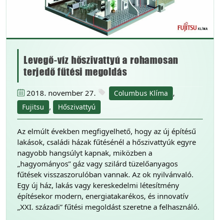
Levegő-víz hőszivattyú a rohamosan
terjedő fűtési megoldás
2018. november 27.
,
Columbus Klíma
,
Fujitsu
Hőszivattyú
Az elmúlt években megfigyelhető, hogy az új építésű
lakások, családi házak fűtésénél a hőszivattyúk egyre
nagyobb hangsúlyt kapnak, miközben a
„hagyományos” gáz vagy szilárd tüzelőanyagos
fűtések visszaszorulóban vannak. Az ok nyilvánvaló.
Egy új ház, lakás vagy kereskedelmi létesítmény
építésekor modern, energiatakarékos, és innovatív
„XXI. századi” fűtési megoldást szeretne a felhasználó.