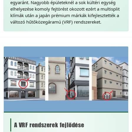
egyaránt. Nagyobb épületeknél a sok kültéri egység
elhelyezése komoly fejtörést okozott ezért a multisplit
klímák után a japán prémium márkák kifejlesztették a
változó hűtőközegáramú (VRF) rendszereket.
A VRF rendszerek fejlődése