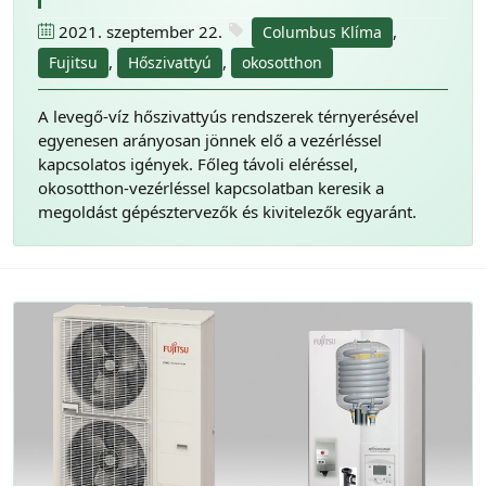
2021. szeptember 22.
,
Columbus Klíma
,
,
Fujitsu
Hőszivattyú
okosotthon
A levegő-víz hőszivattyús rendszerek térnyerésével
egyenesen arányosan jönnek elő a vezérléssel
kapcsolatos igények. Főleg távoli eléréssel,
okosotthon-vezérléssel kapcsolatban keresik a
megoldást gépésztervezők és kivitelezők egyaránt.