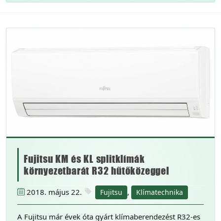
Fujitsu KM és KL splitklímák
környezetbarát R32 hűtőközeggel
2018. május 22.
,
Fujitsu
Klímatechnika
A Fujitsu már évek óta gyárt klímaberendezést R32-es