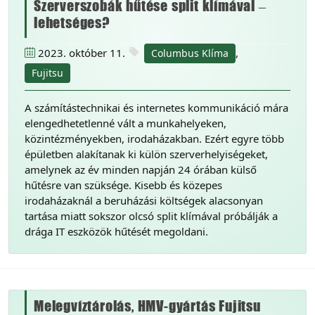
Szerverszobák hűtése split klímával –
lehetséges?
2023. október 11.
,
Columbus Klíma
Fujitsu
A számítástechnikai és internetes kommunikáció mára
elengedhetetlenné vált a munkahelyeken,
közintézményekben, irodaházakban. Ezért egyre több
épületben alakítanak ki külön szerverhelyiségeket,
amelynek az év minden napján 24 órában külső
hűtésre van szüksége. Kisebb és közepes
irodaházaknál a beruházási költségek alacsonyan
tartása miatt sokszor olcsó split klímával próbálják a
drága IT eszközök hűtését megoldani.
Melegvíztárolás, HMV-gyártás Fujitsu