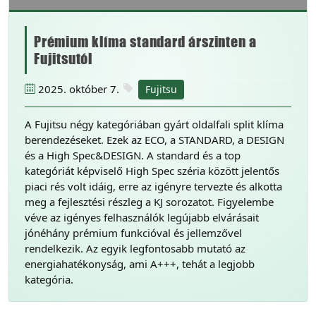
Prémium klíma standard árszinten a
Fujitsutól
2025. október 7.
Fujitsu
A Fujitsu négy kategóriában gyárt oldalfali split klíma
berendezéseket. Ezek az ECO, a STANDARD, a DESIGN
és a High Spec&DESIGN. A standard és a top
kategóriát képviselő High Spec széria között jelentős
piaci rés volt idáig, erre az igényre tervezte és alkotta
meg a fejlesztési részleg a KJ sorozatot. Figyelembe
véve az igényes felhasználók legújabb elvárásait
jónéhány prémium funkcióval és jellemzővel
rendelkezik. Az egyik legfontosabb mutató az
energiahatékonyság, ami A+++, tehát a legjobb
kategória.