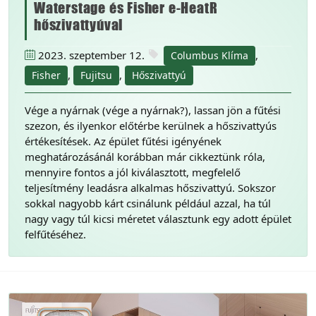
Waterstage és Fisher e-HeatR
hőszivattyúval
2023. szeptember 12.
,
Columbus Klíma
,
,
Fisher
Fujitsu
Hőszivattyú
Vége a nyárnak (vége a nyárnak?), lassan jön a fűtési
szezon, és ilyenkor előtérbe kerülnek a hőszivattyús
értékesítések. Az épület fűtési igényének
meghatározásánál korábban már cikkeztünk róla,
mennyire fontos a jól kiválasztott, megfelelő
teljesítmény leadásra alkalmas hőszivattyú. Sokszor
sokkal nagyobb kárt csinálunk például azzal, ha túl
nagy vagy túl kicsi méretet választunk egy adott épület
felfűtéséhez.