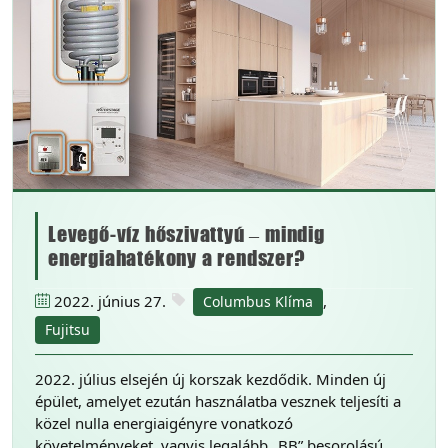
Levegő-víz hőszivattyú – mindig
energiahatékony a rendszer?
2022. június 27.
,
Columbus Klíma
Fujitsu
2022. július elsején új korszak kezdődik. Minden új
épület, amelyet ezután használatba vesznek teljesíti a
közel nulla energiaigényre vonatkozó
követelményeket, vagyis legalább „BB” besorolású