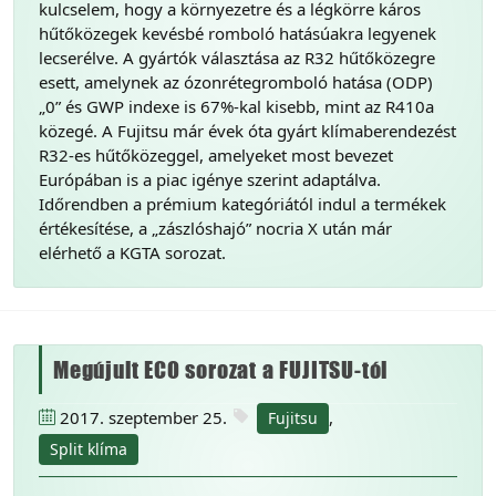
kulcselem, hogy a környezetre és a légkörre káros
hűtőközegek kevésbé romboló hatásúakra legyenek
lecserélve. A gyártók választása az R32 hűtőközegre
esett, amelynek az ózonrétegromboló hatása (ODP)
„0” és GWP indexe is 67%-kal kisebb, mint az R410a
közegé. A Fujitsu már évek óta gyárt klímaberendezést
R32-es hűtőközeggel, amelyeket most bevezet
Európában is a piac igénye szerint adaptálva.
Időrendben a prémium kategóriától indul a termékek
értékesítése, a „zászlóshajó” nocria X után már
elérhető a KGTA sorozat.
Megújult ECO sorozat a FUJITSU-tól
2017. szeptember 25.
,
Fujitsu
Split klíma