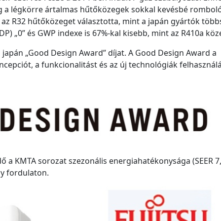
eg a légkörre ártalmas hűtőközegek sokkal kevésbé rombol
s az R32 hűtőközeget választotta, mint a japán gyártók több
) „0” és GWP indexe is 67%-kal kisebb, mint az R410a köz
e a japán „Good Design Award” díjat. A Good Design Award a
ncepciót, a funkcionalitást és az új technológiák felhasznál
dő a KMTA sorozat szezonális energiahatékonysága (SEER 7,
ny fordulaton.