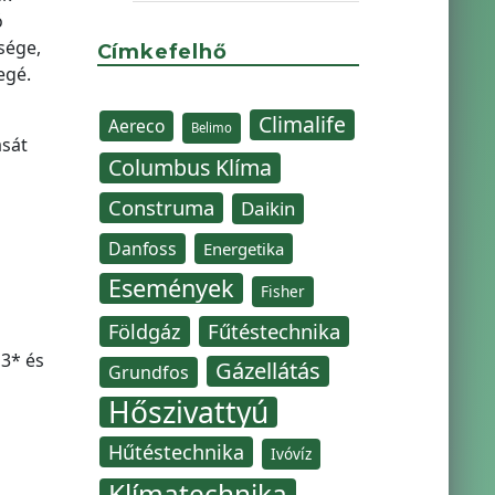
ó
sége,
Címkefelhő
egé.
Climalife
Aereco
Belimo
ását
Columbus Klíma
Construma
Daikin
Danfoss
Energetika
Események
Fisher
Fűtéstechnika
Földgáz
3* és
Gázellátás
Grundfos
Hőszivattyú
Hűtéstechnika
Ivóvíz
Klímatechnika