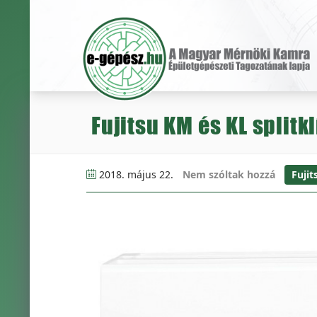
Fujitsu KM és KL split
2018. május 22.
Nem szóltak hozzá
Fujit