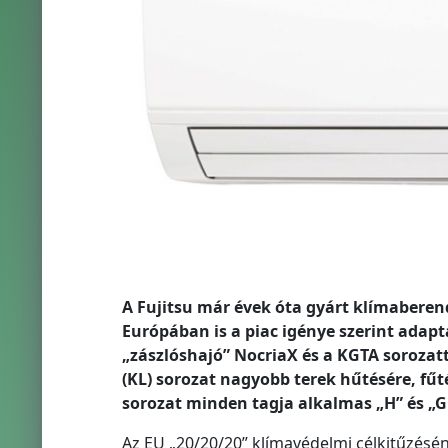
A Fujitsu már évek óta gyárt klímaberen
Európában is a piac igénye szerint adapt
„zászlóshajó” NocriaX és a KGTA sorozatt
(KL) sorozat nagyobb terek hűtésére, fűt
sorozat minden tagja alkalmas „H” és „
Az EU „20/20/20” klímavédelmi célkitűzésén