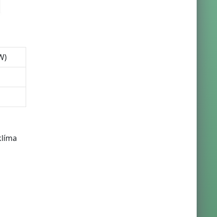
W)
klíma