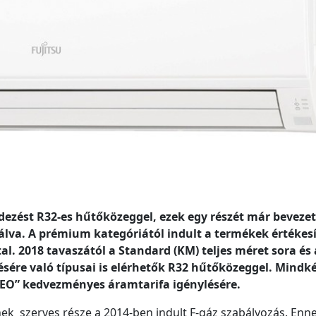
dezést R32-es hűtőközeggel, ezek egy részét már bevezet
álva. A prémium kategóriától indult a termékek értékesí
al. 2018 tavaszától a Standard (KM) teljes méret sora és
ésére való típusai is elérhetők R32 hűtőközeggel. Mindk
GEO” kedvezményes áramtarifa igénylésére.
ek szerves része a 2014-ben indult F-gáz szabályozás. Enn