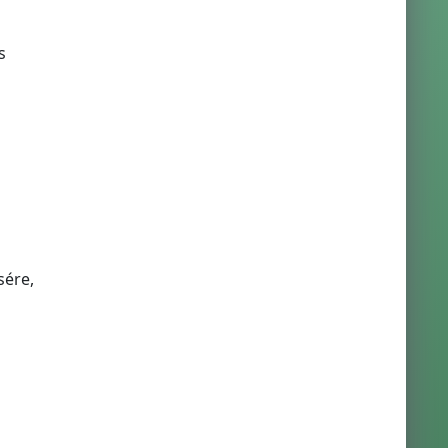
s
sére,