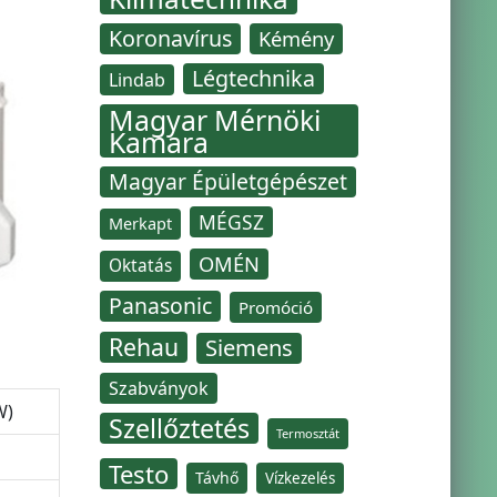
Koronavírus
Kémény
Légtechnika
Lindab
Magyar Mérnöki
Kamara
Magyar Épületgépészet
MÉGSZ
Merkapt
OMÉN
Oktatás
Panasonic
Promóció
Rehau
Siemens
Szabványok
W)
Szellőztetés
Termosztát
Testo
Távhő
Vízkezelés