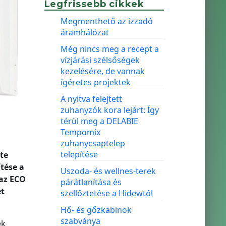
Legfrissebb cikkek
Megmenthető az izzadó
áramhálózat
Még nincs meg a recept a
vízjárási szélsőségek
kezelésére, de vannak
ígéretes projektek
A nyitva felejtett
zuhanyzók kora lejárt: Így
térül meg a DELABIE
Tempomix
zuhanycsaptelep
telepítése
te
tése a
Uszoda- és wellnes-terek
 az ECO
párátlanítása és
ét
szellőztetése a Hidewtól
Hő- és gőzkabinok
szabványa
ek