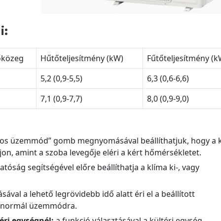
i:
őközeg
Hűtőteljesítmény (kW)
Fűtőteljesítmény (k
5,2 (0,9-5,5)
6,3 (0,6-6,6)
7,1 (0,9-7,7)
8,0 (0,9-9,0)
gos üzemmód” gomb megnyomásával beállíthatjuk, hogy a 
, amint a szoba levegője eléri a kért hőmérsékletet.
tóság segítségével előre beállíthatja a klíma ki-, vagy
ával a lehető legrövidebb idő alatt éri el a beállított
ll normál üzemmódra.
éri egységnél:
a funkció választásával a kültéri egység