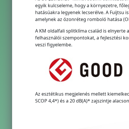
egyik kulcseleme, hogy a környezetre, fől
hatásúakra legyenek lecserélve. A Fuijtsu i
amelynek az ózonréteg romboló hatása (ODP
A KM oldalfali splitklíma család is elnyert
felhasználói szempontokat, a fejlesztési ko
veszi figyelembe.
Az esztétikus megjelenés mellett kiemelke
SCOP 4,4*) és a 20 dB(A)* zajszintje alacso