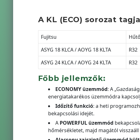
A KL (ECO) sorozat tagja
Fujitsu
Hűt
ASYG 18 KLCA / AOYG 18 KLTA
R32
ASYG 24 KLCA / AOYG 24 KLTA
R32
Főbb jellemzők:
ECONOMY üzemmód
: A „Gazdasá
energiatakarékos üzemmódra kapcsoljon
Időzítő funkció
: a heti programozha
bekapcsolási idejét.
A
POWERFUL üzemmód
bekapcsolás
hőmérsékletet, majd magától visszaá
Alacsony zajszintű üzemmód kült