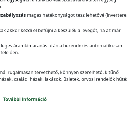
.
yszabályozás
magas hatékonyságot tesz lehetővé (invertere
k akkor kezdi el befújni a készülék a levegőt, ha az már
etleges áramkimaradás után a berendezés automatikusan
felelően.
 klímái rugalmasan tervezhető, könnyen szerelhető, kitűnő
ázak, családi házak, lakások, üzletek, orvosi rendelők hűté
További információ