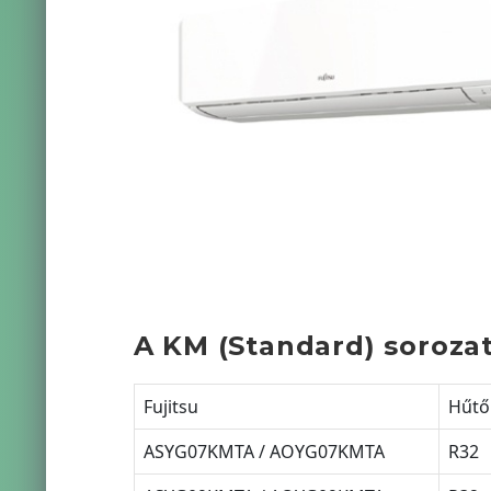
A KM (Standard) sorozat
Fujitsu
Hűtő
ASYG07KMTA / AOYG07KMTA
R32