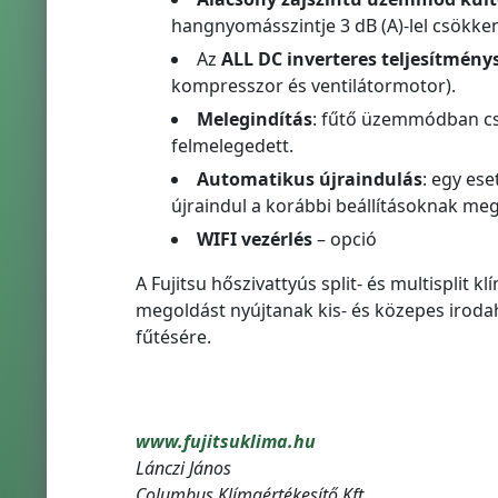
hangnyomásszintje 3 dB (A)-lel csökken
Az
ALL DC inverteres teljesítmén
kompresszor és ventilátormotor).
Melegindítás
: fűtő üzemmódban csa
felmelegedett.
Automatikus újraindulás
: egy es
újraindul a korábbi beállításoknak meg
WIFI vezérlés
– opció
A Fujitsu hőszivattyús split- és multisplit
megoldást nyújtanak kis- és közepes irodah
fűtésére.
www.fujitsuklima.hu
Lánczi János
Columbus Klímaértékesítő Kft.