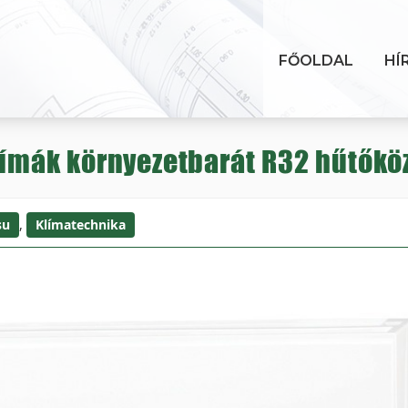
FŐOLDAL
HÍ
klímák környezetbarát R32 hűtőkö
su
,
Klímatechnika