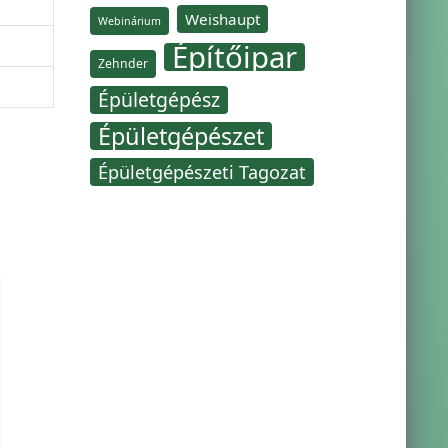
Weishaupt
Webinárium
Építőipar
Zehnder
Épületgépész
Épületgépészet
Épületgépészeti Tagozat