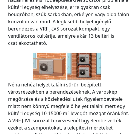
kültéri egység elhelyezése, erre gyakran csak
beugróban, szűk sarkokban, erkélyen vagy oldalfalon
konzolon van mód. A legkisebb helyet igénylő
berendezés a VRF J-IVS sorozat kompakt, egy
ventilátoros kültérije, amelyre akár 13 beltéri is
csatlakoztatható.
Néha nehéz helyet találni sűrűn beépített
városrészekben a berendezéseknek. A városkép
megőrzése és a közlekedési utak figyelembevétele
miatt nem könnyű megfelelő helyet találni mert egy
3
kültéri egység 10-15000 m
levegőt mozgat óránként.
A VRF J-IVL sorozat tervezésénél figyelembe vették
ezeket a szempontokat, a telepítési méreteket