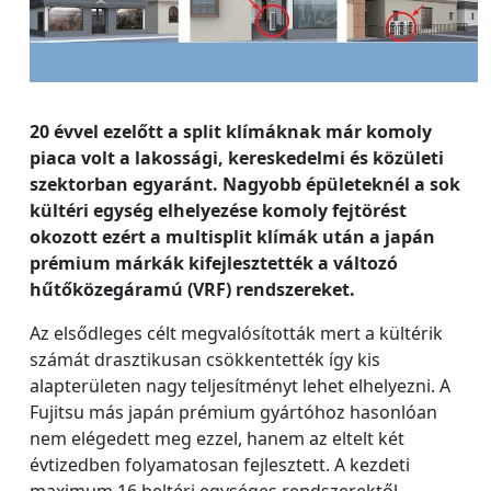
20 évvel ezelőtt a split klímáknak már komoly
piaca volt a lakossági, kereskedelmi és közületi
szektorban egyaránt. Nagyobb épületeknél a sok
kültéri egység elhelyezése komoly fejtörést
okozott ezért a multisplit klímák után a japán
prémium márkák kifejlesztették a változó
hűtőközegáramú (VRF) rendszereket.
Az elsődleges célt megvalósították mert a kültérik
számát drasztikusan csökkentették így kis
alapterületen nagy teljesítményt lehet elhelyezni. A
Fujitsu más japán prémium gyártóhoz hasonlóan
nem elégedett meg ezzel, hanem az eltelt két
évtizedben folyamatosan fejlesztett. A kezdeti
maximum 16 beltéri egységes rendszerektől