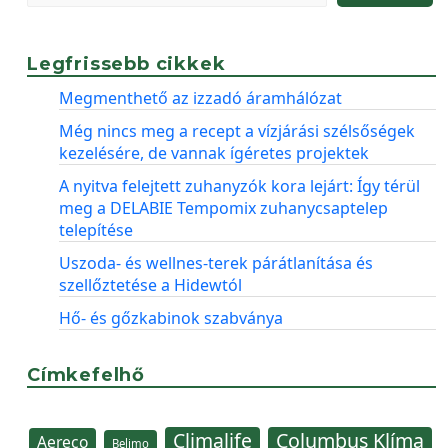
Legfrissebb cikkek
Megmenthető az izzadó áramhálózat
Még nincs meg a recept a vízjárási szélsőségek
kezelésére, de vannak ígéretes projektek
A nyitva felejtett zuhanyzók kora lejárt: Így térül
meg a DELABIE Tempomix zuhanycsaptelep
telepítése
Uszoda- és wellnes-terek párátlanítása és
szellőztetése a Hidewtól
Hő- és gőzkabinok szabványa
Címkefelhő
Climalife
Columbus Klíma
Aereco
Belimo