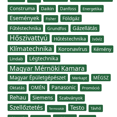
Construma
Daikin
Danfoss
Energetika
Események
Földgáz
Fisher
Gázellátás
Fűtéstechnika
Grundfos
Hőszivattyú
Hűtéstechnika
Ivóvíz
Klímatechnika
Koronavírus
Kémény
Légtechnika
Lindab
Magyar Mérnöki Kamara
Magyar Épületgépészet
MÉGSZ
Merkapt
Panasonic
OMÉN
Oktatás
Promóció
Rehau
Siemens
Szabványok
Szellőztetés
Testo
Távhő
Termosztát