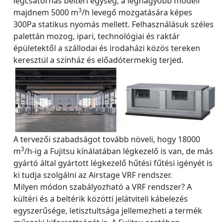
légcsatornás beltéri egység, a legnagyobb modell
3
majdnem 5000 m
/h levegő mozgatására képes
300Pa statikus nyomás mellett. Felhasználásuk széles
palettán mozog, ipari, technológiai és raktár
épületektől a szállodai és irodaházi közös tereken
keresztül a színház és előadótermekig terjed.
A tervezői szabadságot tovább növeli, hogy 18000
3
m
/h-ig a Fujitsu kínálatában légkezelő is van, de más
gyártó által gyártott légkezelő hűtési fűtési igényét is
ki tudja szolgálni az Airstage VRF rendszer.
Milyen módon szabályozható a VRF rendszer? A
kültéri és a beltérik közötti jelátviteli kábelezés
egyszerűsége, letisztultsága jellemezheti a termék