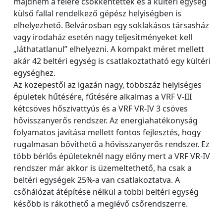
majdnem a felére csökkentették és a kültéri egység
külső fallal rendelkező gépész helyiségben is
elhelyezhető. Belvárosban egy soklakásos társasház
vagy irodaház esetén nagy teljesítményeket kell
„láthatatlanul” elhelyezni. A kompakt méret mellett
akár 42 beltéri egység is csatlakoztatható egy kültéri
egységhez.
Az közepestől az igazán nagy, többszáz helyiséges
épületek hűtésére, fűtésére alkalmas a VRF V-III
kétcsöves hőszivattyús és a VRF VR-IV 3 csöves
hővisszanyerős rendszer. Az energiahatékonyság
folyamatos javítása mellett fontos fejlesztés, hogy
rugalmasan bővíthető a hővisszanyerős rendszer. Ez
több bérlős épületeknél nagy előny mert a VRF VR-IV
rendszer már akkor is üzemeltethető, ha csak a
beltéri egységek 25%-a van csatlakoztatva. A
csőhálózat átépítése nélkül a többi beltéri egység
később is ráköthető a meglévő csőrendszerre.