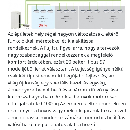
Az épületek helyiségei nagyon változatosak, eltérő
funkciókkal, méretekkel és kialakítással
rendelkeznek. A Fujitsu figyel arra, hogy a tervezők
nagy szabadsággal rendelkezzenek a megfelelő
komfort érdekében, ezért 20 beltéri típus 97
modelljéből lehet választani. A teljesség igénye nélkül
csak két típust emelek ki. Legújabb fejlesztés, ami
világ újdonság egy speciális kazettás egység,
álmennyezetbe építhető és a három kifúvó nyílása
külön szabályozható. Az oldal befúvók motorosan
elforgathatók 0-100°-ig Az emberek eltérő mértékben
érzékenyek a hűvös vagy meleg légáramlatokra, ezzel
a megoldással mindenki számára komfortos beállítás
valósítható meg pillanatok alatt a hozzá