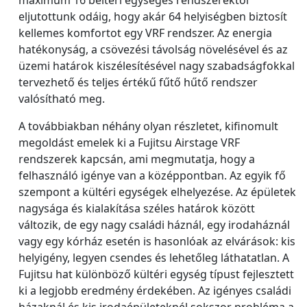
eljutottunk odáig, hogy akár 64 helyiségben biztosít
kellemes komfortot egy VRF rendszer. Az energia
hatékonyság, a csövezési távolság növelésével és az
üzemi határok kiszélesítésével nagy szabadságfokkal
tervezhető és teljes értékű fűtő hűtő rendszer
valósítható meg.
A továbbiakban néhány olyan részletet, kifinomult
megoldást emelek ki a Fujitsu Airstage VRF
rendszerek kapcsán, ami megmutatja, hogy a
felhasználó igénye van a középpontban. Az egyik fő
szempont a kültéri egységek elhelyezése. Az épületek
nagysága és kialakítása széles határok között
változik, de egy nagy családi háznál, egy irodaháznál
vagy egy kórház esetén is hasonlóak az elvárások: kis
helyigény, legyen csendes és lehetőleg láthatatlan. A
Fujitsu hat különböző kültéri egység típust fejlesztett
ki a legjobb eredmény érdekében. Az igényes családi
házaknál és kis irodaépületeknél sokszor probléma a