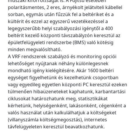
műszaki kiforrottságát is. A Fujitsu esetében
polaritásmentes, 2 eres, árnyékolt jelátviteli kábellel
sorban, egymás után fűzzük fel a beltériket és a
kültérit és ezzel az egyszerű vezetékezéssel a
legegyszerűbb helyi szabályozási igénytől a 400
beltérit kezelő központi távszabályzón keresztül az
épületfelügyeleti rendszerbe (BMS) való kötésig
minden megvalósítható.
A VRF rendszerek szabályzó és monitoring opciói
lehetőséget nyújtanak néhány különlegesnek
mondható igény kielégítésére. Akár 1600 beltéri
egységet figyelhetünk és kezelhetünk csoportban
vagy egyedileg egyetlen központi PC keresztül ezeken
túlmenően hibaüzeneteket kaphatunk, karbantartási
ciklusokat határozhatunk meg, statisztikákat
kérhetünk, helyiségenként, lakásonként, cégenként a
valós használat után kalkulálhatjuk a költségeket
(villanyszámla költségmegosztás), internetes
távfelügyeleten keresztül beavatkozhatunk.