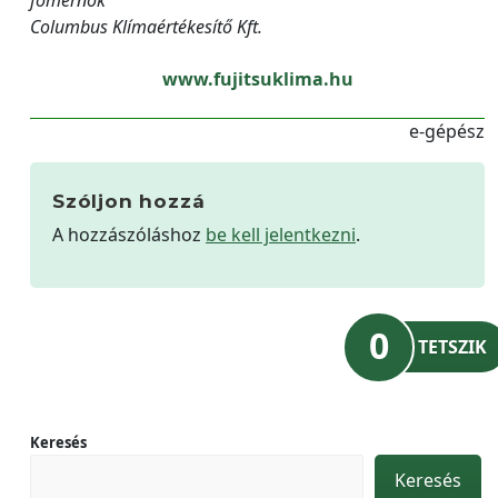
főmérnök
Columbus Klímaértékesítő Kft.
www.fujitsuklima.hu
e-gépész
Szóljon hozzá
A hozzászóláshoz
be kell jelentkezni
.
0
TETSZIK
Keresés
Keresés