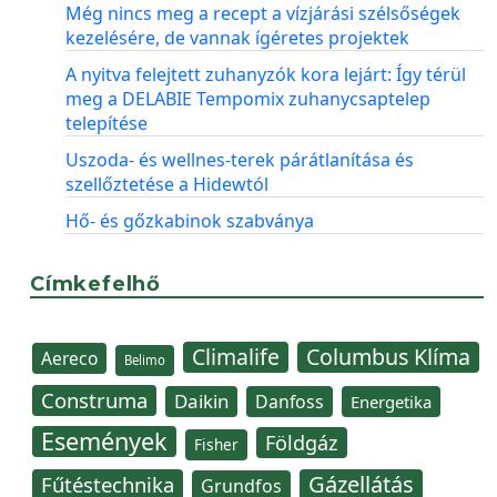
Még nincs meg a recept a vízjárási szélsőségek
kezelésére, de vannak ígéretes projektek
A nyitva felejtett zuhanyzók kora lejárt: Így térül
meg a DELABIE Tempomix zuhanycsaptelep
telepítése
Uszoda- és wellnes-terek párátlanítása és
szellőztetése a Hidewtól
Hő- és gőzkabinok szabványa
Címkefelhő
Climalife
Columbus Klíma
Aereco
Belimo
Construma
Daikin
Danfoss
Energetika
Események
Földgáz
Fisher
Gázellátás
Fűtéstechnika
Grundfos