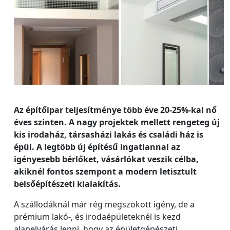
Az építőipar teljesítménye több éve 20-25%-kal nő
éves szinten. A nagy projektek mellett rengeteg új
kis irodaház, társasházi lakás és családi ház is
épül. A legtöbb új építésű ingatlannal az
igényesebb bérlőket, vásárlókat veszik célba,
akiknél fontos szempont a modern letisztult
belsőépítészeti kialakítás.
A szállodáknál már rég megszokott igény, de a
prémium lakó-, és irodaépületeknél is kezd
alapelvárás lenni, hogy az épületgépészeti