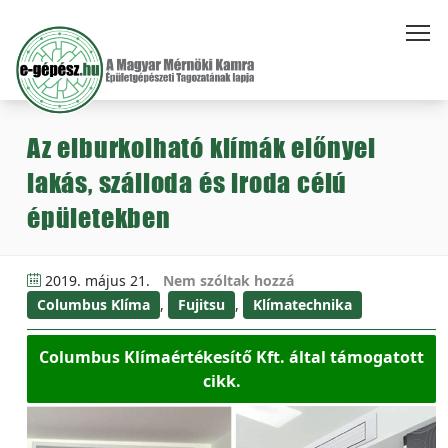
Az elburkolható klímák előnyei
lakás, szálloda és iroda célú
épületekben
2019. május 21.
Nem szóltak hozzá
Columbus Klíma
,
Fujitsu
,
Klímatechnika
Columbus Klímaértékesítő Kft. által támogatott
cikk.