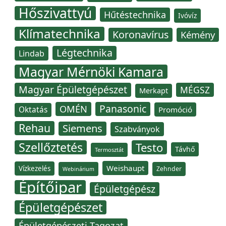
Hőszivattyú
Hűtéstechnika
Ivóvíz
Klímatechnika
Koronavírus
Kémény
Légtechnika
Lindab
Magyar Mérnöki Kamara
Magyar Épületgépészet
MÉGSZ
Merkapt
Panasonic
OMÉN
Oktatás
Promóció
Rehau
Siemens
Szabványok
Szellőztetés
Testo
Távhő
Termosztát
Weishaupt
Vízkezelés
Zehnder
Webinárium
Építőipar
Épületgépész
Épületgépészet
Épületgépészeti Tagozat