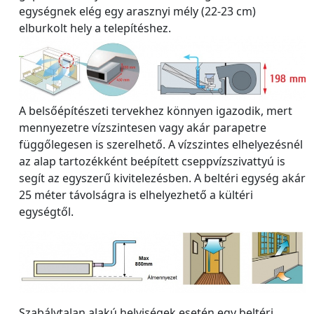
egységnek elég egy arasznyi mély (22-23 cm)
elburkolt hely a telepítéshez.
A belsőépítészeti tervekhez könnyen igazodik, mert
mennyezetre vízszintesen vagy akár parapetre
függőlegesen is szerelhető. A vízszintes elhelyezésnél
az alap tartozékként beépített cseppvízszivattyú is
segít az egyszerű kivitelezésben. A beltéri egység akár
25 méter távolságra is elhelyezhető a kültéri
egységtől.
Szabálytalan alakú helyiségek esetén egy beltéri