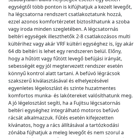
egységtől több ponton is kifújhatjuk a kezelt levegőt,
ha légcsatorna rendszert csatlakoztatunk hozzá,
ezzel azonos komfortérzetet biztosíthatunk a szoba
vagy iroda minden szegletében. A légcsatornás
beltéri egységek illeszthetők 2-8 csatlakozásos multi
kültérihez vagy akár VRF kültéri egységhez is, így akár
64 db beltéri is lehet egy rendszeren belül. Előny,
hogy a hűtött vagy fűtött levegő befújási irányát,
sebességét egy jól megtervezett rendszer esetén
könnyű kontrol alatt tartani. A befúvó légrácsok
szakszerű kiválasztásával és elhelyezésével
egyenletes légeloszlást és szinte huzatmentes
komfortos munka- és lakótereket valósíthatunk meg.
A jó légelosztást segíti, ha a Fujitsu légcsatornás
beltéri egységhez integrálható motoros befúvó
rácsát alkalmazzuk. Fűtés esetén kifejezetten
kívánatos, hogy a rács állításával a tartózkodási
zónába fújhatjuk a meleg levegőt és nem szorul a