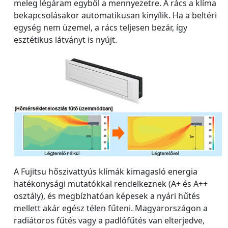
meleg légáram egyből a mennyezetre. A rács a klíma
bekapcsolásakor automatikusan kinyílik. Ha a beltéri
egység nem üzemel, a rács teljesen bezár, így
esztétikus látványt is nyújt.
A Fujitsu hőszivattyús klímák kimagasló energia
hatékonysági mutatókkal rendelkeznek (A+ és A++
osztály), és megbízhatóan képesek a nyári hűtés
mellett akár egész télen fűteni. Magyarországon a
radiátoros fűtés vagy a padlófűtés van elterjedve,