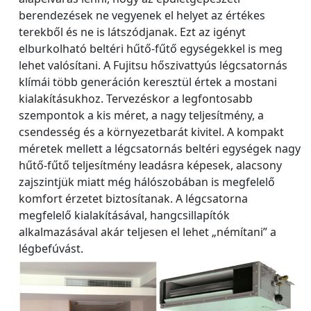
berendezések ne vegyenek el helyet az értékes
terekből és ne is látszódjanak. Ezt az igényt
elburkolható beltéri hűtő-fűtő egységekkel is meg
lehet valósítani. A Fujitsu hőszivattyús légcsatornás
klímái több generáción keresztül értek a mostani
kialakításukhoz. Tervezéskor a legfontosabb
szempontok a kis méret, a nagy teljesítmény, a
csendesség és a környezetbarát kivitel. A kompakt
méretek mellett a légcsatornás beltéri egységek nagy
hűtő-fűtő teljesítmény leadásra képesek, alacsony
zajszintjük miatt még hálószobában is megfelelő
komfort érzetet biztosítanak. A légcsatorna
megfelelő kialakításával, hangcsillapítók
alkalmazásával akár teljesen el lehet „némítani” a
légbefúvást.