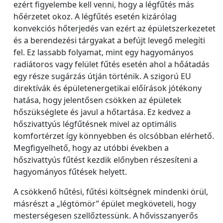
ezért figyelembe kell venni, hogy a légfűtés más
hőérzetet okoz. A légfűtés esetén kizárólag
konvekciós hőterjedés van ezért az épületszerkezetet
és a berendezési tárgyakat a befújt levegő melegíti
fel. Ez lassabb folyamat, mint egy hagyományos
radiátoros vagy felület fűtés esetén ahol a hőátadás
egy része sugárzás útján történik. A szigorú EU
direktívák és épületenergetikai előírások jótékony
hatása, hogy jelentősen csökken az épületek
hőszükséglete és javul a hőtartása. Ez kedvez a
hőszivattyús légfűtésnek mivel az optimális
komfortérzet így könnyebben és olcsóbban elérhető.
Megfigyelhető, hogy az utóbbi években a
hőszivattyús fűtést kezdik előnyben részesíteni a
hagyományos fűtések helyett.
A csökkenő hűtési, fűtési költségnek mindenki örül,
másrészt a „légtömör” épület megköveteli, hogy
mesterségesen szellőztessünk. A hővisszanyerős