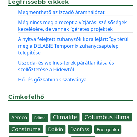
Legfrissebb cikkek
Megmenthető az izzadó áramhálózat
Még nincs meg a recept a vízjárási szélsőségek
kezelésére, de vannak ígéretes projektek
A nyitva felejtett zuhanyzók kora lejárt: Így térül
meg a DELABIE Tempomix zuhanycsaptelep
telepítése
Uszoda- és wellnes-terek párátlanítása és
szellőztetése a Hidewtól
Hő- és gőzkabinok szabványa
Címkefelhő
Climalife
Columbus Klíma
Aereco
Belimo
Construma
Daikin
Danfoss
Energetika