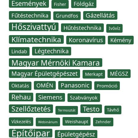
Események
Földgáz
Fisher
Gázellátás
Fűtéstechnika
Grundfos
Hőszivattyú
Hűtéstechnika
Ivóvíz
Klímatechnika
Koronavírus
Kémény
Légtechnika
Lindab
Magyar Mérnöki Kamara
Magyar Épületgépészet
MÉGSZ
Merkapt
Panasonic
OMÉN
Oktatás
Promóció
Rehau
Siemens
Szabványok
Szellőztetés
Testo
Távhő
Termosztát
Weishaupt
Vízkezelés
Zehnder
Webinárium
Építőipar
Épületgépész