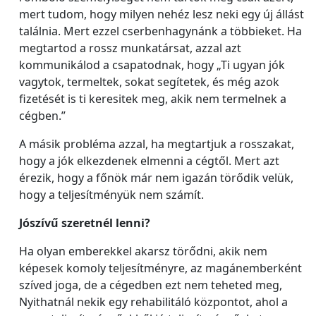
mert tudom, hogy milyen nehéz lesz neki egy új állást
találnia. Mert ezzel cserbenhagynánk a többieket. Ha
megtartod a rossz munkatársat, azzal azt
kommunikálod a csapatodnak, hogy „Ti ugyan jók
vagytok, termeltek, sokat segítetek, és még azok
fizetését is ti keresitek meg, akik nem termelnek a
cégben.”
A másik probléma azzal, ha megtartjuk a rosszakat,
hogy a jók elkezdenek elmenni a cégtől. Mert azt
érezik, hogy a főnök már nem igazán törődik velük,
hogy a teljesítményük nem számít.
Jószívű szeretnél lenni?
Ha olyan emberekkel akarsz törődni, akik nem
képesek komoly teljesítményre, az magánemberként
szíved joga, de a cégedben ezt nem teheted meg,
Nyithatnál nekik egy rehabilitáló központot, ahol a