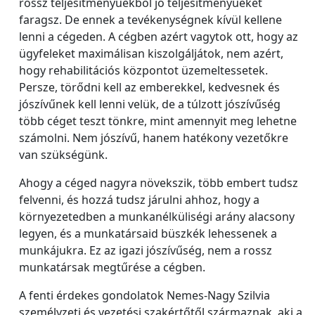
rossz teljesítményűekből jó teljesítményűeket
faragsz. De ennek a tevékenységnek kívül kellene
lenni a cégeden. A cégben azért vagytok ott, hogy az
ügyfeleket maximálisan kiszolgáljátok, nem azért,
hogy rehabilitációs központot üzemeltessetek.
Persze, törődni kell az emberekkel, kedvesnek és
jószívűnek kell lenni velük, de a túlzott jószívűség
több céget teszt tönkre, mint amennyit meg lehetne
számolni. Nem jószívű, hanem hatékony vezetőkre
van szükségünk.
Ahogy a céged nagyra növekszik, több embert tudsz
felvenni, és hozzá tudsz járulni ahhoz, hogy a
környezetedben a munkanélküliségi arány alacsony
legyen, és a munkatársaid büszkék lehessenek a
munkájukra. Ez az igazi jószívűség, nem a rossz
munkatársak megtűrése a cégben.
A fenti érdekes gondolatok Nemes-Nagy Szilvia
személyzeti és vezetési szakértőtől származnak, aki a