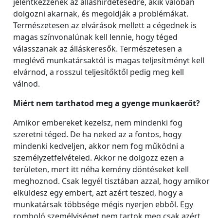
jelentkezzenek az álláshirdetésedre, akik valóban
dolgozni akarnak, és megoldják a problémákat.
Természetesen az elvárások mellett a cégednek is
magas színvonalúnak kell lennie, hogy téged
válasszanak az álláskeresők. Természetesen a
meglévő munkatársaktól is magas teljesítményt kell
elvárnod, a rosszul teljesítőktől pedig meg kell
válnod.
Miért nem tarthatod meg a gyenge munkaerőt?
Amikor embereket kezelsz, nem mindenki fog
szeretni téged. De ha neked az a fontos, hogy
mindenki kedveljen, akkor nem fog működni a
személyzetfelvételed. Akkor ne dolgozz ezen a
területen, mert itt néha kemény döntéseket kell
meghoznod. Csak legyél tisztában azzal, hogy amikor
elküldesz egy embert, azt azért teszed, hogy a
munkatársak többsége mégis nyerjen ebből. Egy
romboló személyiséget nem tartok meg csak azért,