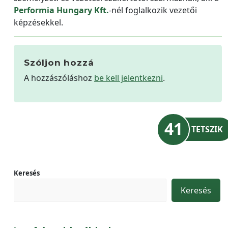
Performia Hungary Kft.
-nél foglalkozik vezetői
képzésekkel.
Szóljon hozzá
A hozzászóláshoz
be kell jelentkezni
.
41
TETSZIK
Keresés
Keresés