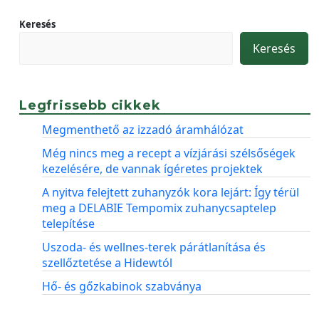
Keresés
Keresés
Legfrissebb cikkek
Megmenthető az izzadó áramhálózat
Még nincs meg a recept a vízjárási szélsőségek
kezelésére, de vannak ígéretes projektek
A nyitva felejtett zuhanyzók kora lejárt: Így térül
meg a DELABIE Tempomix zuhanycsaptelep
telepítése
Uszoda- és wellnes-terek párátlanítása és
szellőztetése a Hidewtól
Hő- és gőzkabinok szabványa