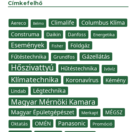
Címkefelhő
Climalife
Columbus Klíma
Aereco
Belimo
Construma
Daikin
Danfoss
Energetika
Események
Földgáz
Fisher
Gázellátás
Fűtéstechnika
Grundfos
Hőszivattyú
Hűtéstechnika
Ivóvíz
Klímatechnika
Koronavírus
Kémény
Légtechnika
Lindab
Magyar Mérnöki Kamara
Magyar Épületgépészet
MÉGSZ
Merkapt
Panasonic
OMÉN
Oktatás
Promóció