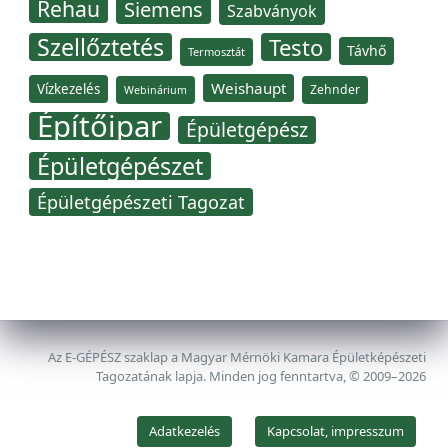
Rehau
Siemens
Szabványok
Szellőztetés
Testo
Távhő
Termosztát
Weishaupt
Vízkezelés
Zehnder
Webinárium
Építőipar
Épületgépész
Épületgépészet
Épületgépészeti Tagozat
Az E-GÉPÉSZ szaklap a Magyar Mérnöki Kamara Épületképészeti
Tagozatának lapja. Minden jog fenntartva, © 2009–2026
Adatkezelés
Kapcsolat, impresszum