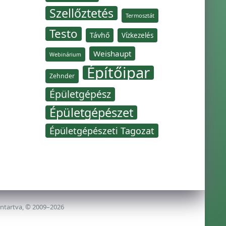
Szellőztetés
Termosztát
Testo
Távhő
Vízkezelés
Weishaupt
Webinárium
Építőipar
Zehnder
Épületgépész
Épületgépészet
Épületgépészeti Tagozat
nntartva, © 2009–2026