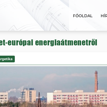
FŐOLDAL
HÍ
et-európai energiaátmenetről
rgetika