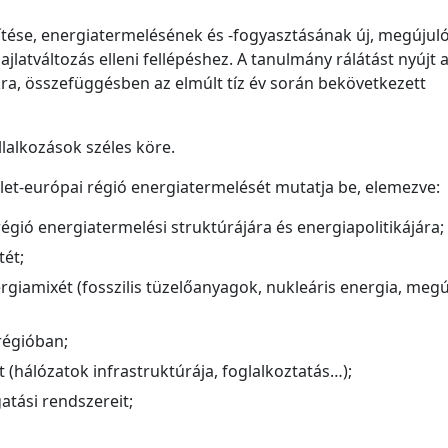
tése, energiatermelésének és -fogyasztásának új, megújul
latváltozás elleni fellépéshez. A tanulmány rálátást nyújt 
kra, összefüggésben az elmúlt tíz év során bekövetkezett
lalkozások széles köre.
et-európai régió energiatermelését mutatja be, elemezve:
égió energiatermelési struktúrájára és energiapolitikájára;
tét;
giamixét (fosszilis tüzelőanyagok, nukleáris energia, megú
régióban;
 (hálózatok infrastruktúrája, foglalkoztatás…);
tási rendszereit;