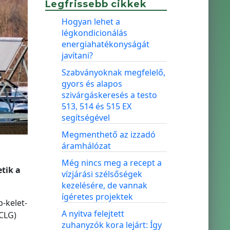
Legfrissebb cikkek
Hogyan lehet a
légkondicionálás
energiahatékonyságát
javítani?
Szabványoknak megfelelő,
gyors és alapos
szivárgáskeresés a testo
513, 514 és 515 EX
segítségével
Megmenthető az izzadó
áramhálózat
Még nincs meg a recept a
tik a
vízjárási szélsőségek
kezelésére, de vannak
ígéretes projektek
-kelet-
A nyitva felejtett
CLG)
zuhanyzók kora lejárt: Így