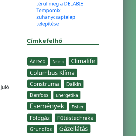
térül meg a DELABIE
Tempomix
ó
zuhanycsaptelep
a
telepítése
Címkefelhő
Climalife
Aereco
Belimo
Columbus Klíma
Construma
Daikin
juló
Danfoss
Energetika
Események
Fisher
Fűtéstechnika
Földgáz
Gázellátás
Grundfos