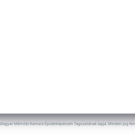
 Magyar Mérnöki Kamara Épületképészeti Tagozatának lapja. Minden jog fe