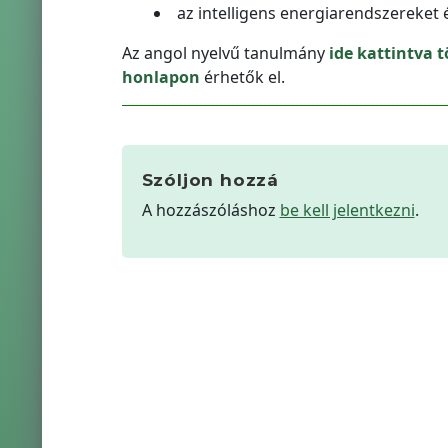
az intelligens energiarendszereket é
Az angol nyelvű tanulmány
ide kattintva t
honlapon
érhetők el.
Szóljon hozzá
A hozzászóláshoz
be kell jelentkezni
.