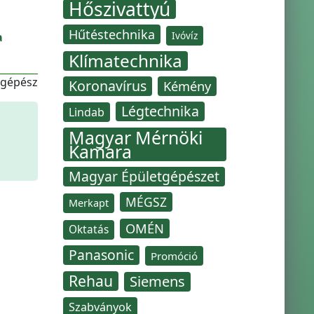
Hőszivattyú
Hűtéstechnika
Ivóvíz
a
Klímatechnika
-gépész
Koronavírus
Kémény
Légtechnika
Lindab
Magyar Mérnöki
Kamara
Magyar Épületgépészet
MÉGSZ
Merkapt
OMÉN
Oktatás
Panasonic
Promóció
Rehau
Siemens
Szabványok