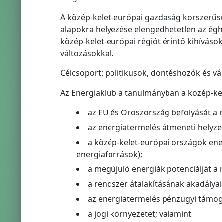
A közép-kelet-európai gazdaság korszerűsí
alapokra helyezése elengedhetetlen az éghaj
közép-kelet-európai régiót érintő kihíváso
változásokkal.
Célcsoport: politikusok, döntéshozók és vál
Az Energiaklub a tanulmányban a közép-kel
az EU és Oroszország befolyását a r
az energiatermelés átmeneti helyze
a közép-kelet-európai országok ener
energiaforrások);
a megújuló energiák potenciálját a 
a rendszer átalakításának akadályait
az energiatermelés pénzügyi támoga
a jogi környezetet; valamint