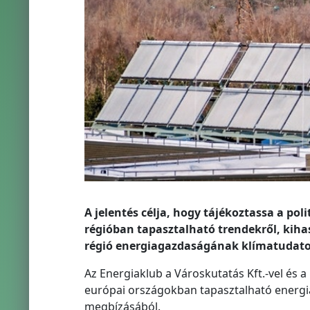
A jelentés célja, hogy tájékoztassa a pol
régióban tapasztalható trendekről, kihas
régió energiagazdaságának klímatudatos
Az Energiaklub a Városkutatás Kft.-vel és a
európai országokban tapasztalható energi
megbízásából.