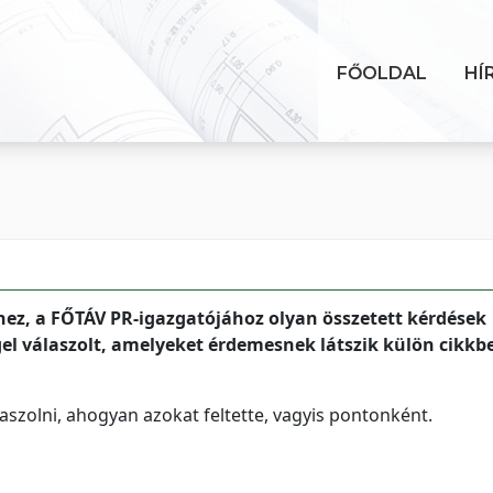
FŐOLDAL
HÍ
ez, a FŐTÁV PR-igazgatójához olyan összetett kérdések
gel válaszolt, amelyeket érdemesnek látszik külön cikkb
szolni, ahogyan azokat feltette, vagyis pontonként.