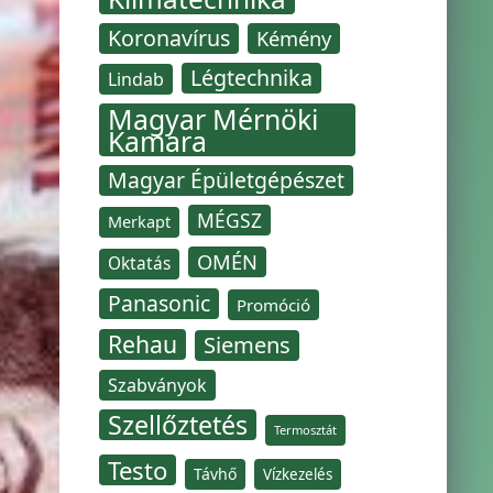
Koronavírus
Kémény
Légtechnika
Lindab
Magyar Mérnöki
Kamara
Magyar Épületgépészet
MÉGSZ
Merkapt
OMÉN
Oktatás
Panasonic
Promóció
Rehau
Siemens
Szabványok
Szellőztetés
Termosztát
Testo
Távhő
Vízkezelés