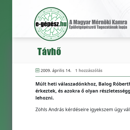
Távhő
2009. április 14.
1 hozzászólás
Múlt heti válaszadónkhoz, Balog Róberth
érkeztek, és azokra ő olyan részletesség
lehozni.
Zöhls András kérdéseire igyekszem úgy vála