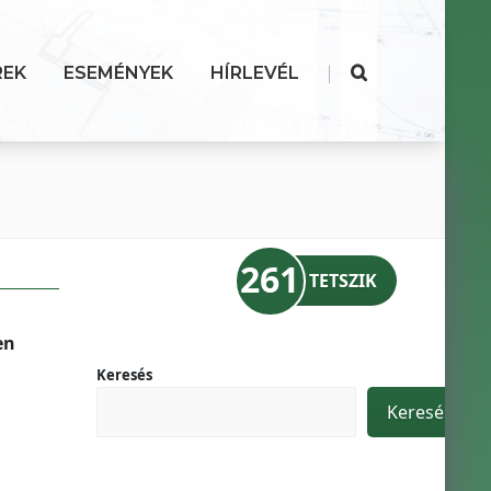
|
REK
ESEMÉNYEK
HÍRLEVÉL
261
TETSZIK
en
Keresés
Keresés