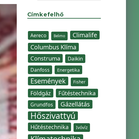
Címkefelhő
Climalife
Aereco
Belimo
Columbus Klíma
Construma
Daikin
Danfoss
Energetika
Események
Fisher
Fűtéstechnika
Földgáz
Gázellátás
Grundfos
Hőszivattyú
Hűtéstechnika
Ivóvíz
Klímatechnika