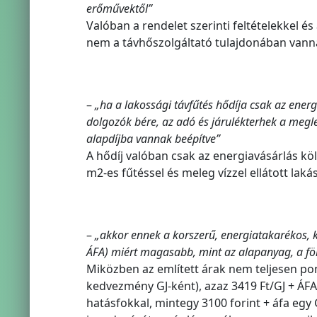
erőművektől”
Valóban a rendelet szerinti feltételekkel 
nem a távhőszolgáltató tulajdonában vanna
–
„ha a lakossági távfűtés hődíja csak az energ
dolgozók bére, az adó és járulékterhek a megle
alapdíjba vannak beépítve”
A hődíj valóban csak az energiavásárlás kö
m2-es fűtéssel és meleg vízzel ellátott lakás
–
„akkor ennek a korszerű, energiatakarékos, k
ÁFA) miért magasabb, mint az alapanyag, a föl
Miközben az említett árak nem teljesen pon
kedvezmény GJ-ként), azaz 3419 Ft/GJ + ÁFA
hatásfokkal, mintegy 3100 forint + áfa egy 