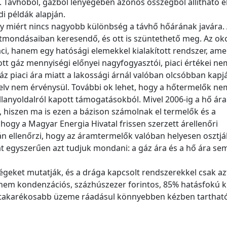
Távhőből, gázból lényegében azonos összegből állítható el
i példák alapján.
y miért nincs nagyobb különbség a távhő hőárának javára.
entmondásaiban keresendő, és ott is szüntethető meg. Az ok
aci, hanem egy hatósági elemekkel kialakított rendszer, ame
tt gáz mennyiségi előnyei nagyfogyasztói, piaci értékei ne
 piaci ára miatt a lakossági árnál valóban olcsóbban kapj
 elv nem érvénysül. További ok lehet, hogy a hőtermelők ne
lanyoldalról kapott támogatásokból. Mivel 2006-ig a hő ára 
s, hiszen ma is ezen a bázison számolnak el termelők és a
ogy a Magyar Energia Hivatal frissen szerzett árellenőri
 ellenőrzi, hogy az áramtermelők valóban helyesen osztjá
át egyszerűen azt tudjuk mondani: a gáz ára és a hő ára se
ségeket mutatják, és a drága kapcsolt rendszerekkel csak az
 nem kondenzációs, százhúszezer forintos, 85% hatásfokú 
 a takarékosabb üzeme ráadásul könnyebben kézben tartható