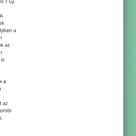
ő 1 GJ.
 A
ok
lyben a
m
ák az
m
is
k-e
m
t az
kombi
,