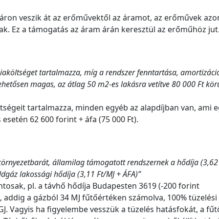
és áron veszik át az erőművektől az áramot, az erőművek az
k. Ez a támogatás az áram árán keresztül az erőműhöz jut
iaköltséget tartalmazza, míg a rendszer fenntartása, amortizáció
hetősen magas, az átlag 50 m2-es lakásra vetítve 80 000 Ft körü
ltségeit tartalmazza, minden egyéb az alapdíjban van, ami e
 esetén 62 600 forint + áfa (75 000 Ft).
örnyezetbarát, államilag támogatott rendszernek a hődíja (3,62
dgáz lakossági hődíja (3,11 Ft/MJ + ÁFA)”
tosak, pl. a távhő hődíja Budapesten 3619 (-200 forint
, addig a gázból 34 MJ fűtőértéken számolva, 100% tüzelési
GJ. Vagyis ha figyelembe vesszük a tüzelés hatásfokát, a fű