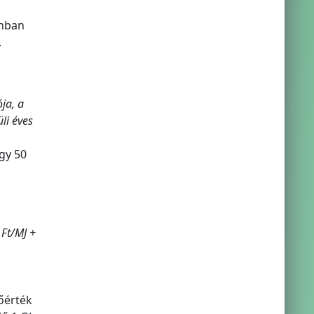
onban
.
ja, a
li éves
gy 50
 Ft/MJ +
tőérték