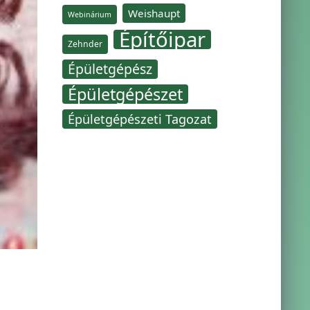
Weishaupt
Webinárium
Építőipar
Zehnder
Épületgépész
Épületgépészet
Épületgépészeti Tagozat