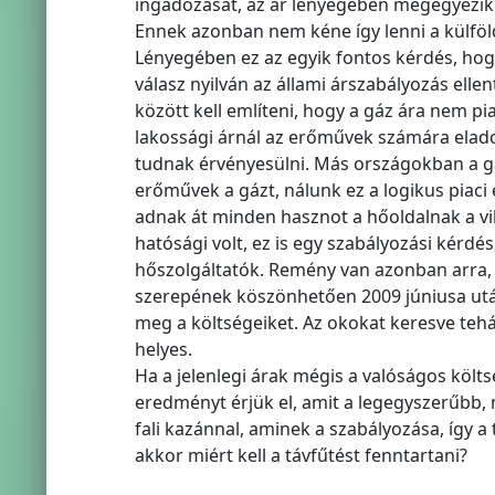
ingadozását, az ár lényegében megegyezik. 
Ennek azonban nem kéne így lenni a külföld
Lényegében ez az egyik fontos kérdés, hog
válasz nyilván az állami árszabályozás ell
között kell említeni, hogy a gáz ára nem pi
lakossági árnál az erőművek számára elado
tudnak érvényesülni. Más országokban a gáz
erőművek a gázt, nálunk ez a logikus piaci
adnak át minden hasznot a hőoldalnak a vil
hatósági volt, ez is egy szabályozási kérdé
hőszolgáltatók. Remény van azonban arra, h
szerepének köszönhetően 2009 júniusa után
meg a költségeiket. Az okokat keresve teh
helyes.
Ha a jelenlegi árak mégis a valóságos költ
eredményt érjük el, amit a legegyszerűbb,
fali kazánnal, aminek a szabályozása, így
akkor miért kell a távfűtést fenntartani?