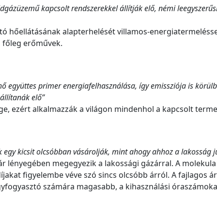
dgázüzemű kapcsolt rendszerekkel állítják elő, némi leegyszerűsí
ató hőellátásának alapterhelését villamos-energiatermelésse
n főleg erőművek.
ő együttes primer energiafelhasználása, így emissziója is körülb
llítanák elő”
yege, ezért alkalmazzák a világon mindenhol a kapcsolt terme
egy kicsit olcsóbban vásárolják, mint ahogy ahhoz a lakosság j
zár lényegében megegyezik a lakossági gázárral. A molekula
akat figyelembe véve szó sincs olcsóbb árról. A fajlagos ár
gyfogyasztó számára magasabb, a kihasználási óraszámoka