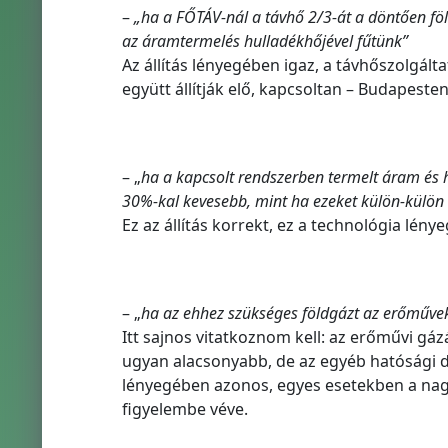
–
„ha a FŐTÁV-nál a távhő 2/3-át a döntően föl
az áramtermelés hulladékhőjével fűtünk”
Az állítás lényegében igaz, a távhőszolgált
együtt állítják elő, kapcsoltan – Budapeste
– „
ha a kapcsolt rendszerben termelt áram és h
30%-kal kevesebb, mint ha ezeket külön-külön á
Ez az állítás korrekt, ez a technológia lén
– „
ha az ehhez szükséges földgázt az erőművek 
Itt sajnos vitatkoznom kell: az erőművi gá
ugyan alacsonyabb, de az egyéb hatósági díj
lényegében azonos, egyes esetekben a na
figyelembe véve.