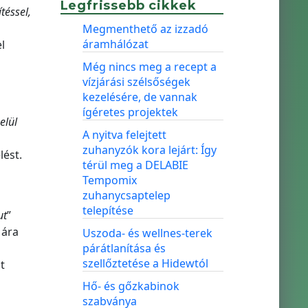
Legfrissebb cikkek
téssel,
Megmenthető az izzadó
áramhálózat
l
Még nincs meg a recept a
vízjárási szélsőségek
kezelésére, de vannak
ígéretes projektek
elül
A nyitva felejtett
zuhanyzók kora lejárt: Így
lést.
térül meg a DELABIE
Tempomix
zuhanycsaptelep
telepítése
ut
”
 ára
Uszoda- és wellnes-terek
párátlanítása és
szellőztetése a Hidewtól
t
Hő- és gőzkabinok
szabványa