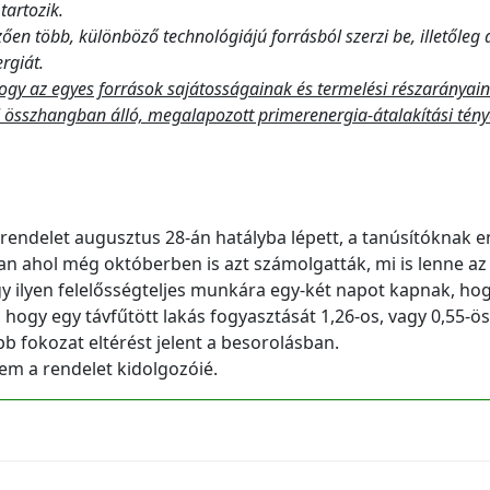
tartozik.
en több, különböző technológiájú forrásból szerzi be, illetőleg ál
rgiát.
 hogy az egyes források sajátosságainak és termelési részarányai
el összhangban álló, megalapozott primerenergia-átalakítási tén
endelet augusztus 28-án hatályba lépett, a tanúsítóknak 
van ahol még októberben is azt számolgatták, mi is lenne az
gy ilyen felelősségteljes munkára egy-két napot kapnak, ho
, hogy egy távfűtött lakás fogyasztását 1,26-os, vagy 0,55-ös
b fokozat eltérést jelent a besorolásban.
em a rendelet kidolgozóié.