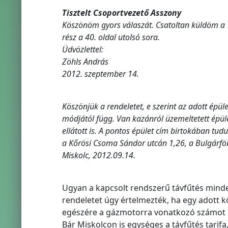
Tisztelt Csoportvezető Asszony
Köszönöm gyors válaszát. Csatoltan küldöm a 7
rész a 40. oldal utolsó sora.
Üdvözlettel:
Zöhls András
2012. szeptember 14.
Köszönjük a rendeletet, e szerint az adott épül
módjától függ. Van kazánról üzemeltetett épül
ellátott is. A pontos épület cím birtokában tudu
a Kőrösi Csoma Sándor utcán 1,26, a Bulgárföld
Miskolc, 2012.09.14.
Ugyan a kapcsolt rendszerű távfűtés minde
rendeletet úgy értelmezték, ha egy adott k
egészére a gázmotorra vonatkozó számot k
Bár Miskolcon is egységes a távfűtés tarifa