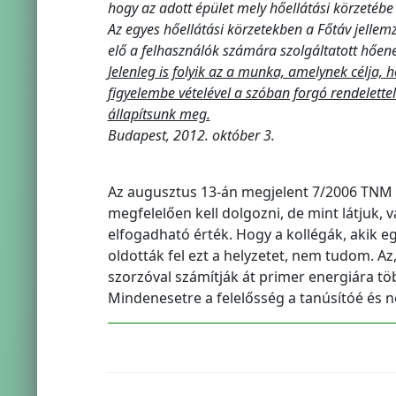
hogy az adott épület mely hőellátási körzetébe 
Az egyes hőellátási körzetekben a Főtáv jellemző
elő a felhasználók számára szolgáltatott hőene
Jelenleg is folyik az a munka, amelynek célja,
figyelembe vételével a szóban forgó rendelett
állapítsunk meg.
Budapest, 2012. október 3.
Az augusztus 13-án megjelent 7/2006 TNM r
megfelelően kell dolgozni, de mint látjuk, 
elfogadható érték. Hogy a kollégák, akik e
oldották fel ezt a helyzetet, nem tudom. Az
szorzóval számítják át primer energiára töb
Mindenesetre a felelősség a tanúsítóé és n