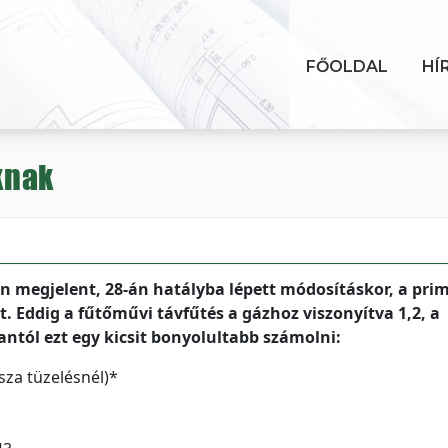
FŐOLDAL
HÍ
knak
n megjelent, 28-án hatályba lépett módosításkor, a pri
 Eddig a fűtőművi távfűtés a gázhoz viszonyítva 1,2, a
antól ezt egy kicsit bonyolultabb számolni:
sza tüzelésnél)*