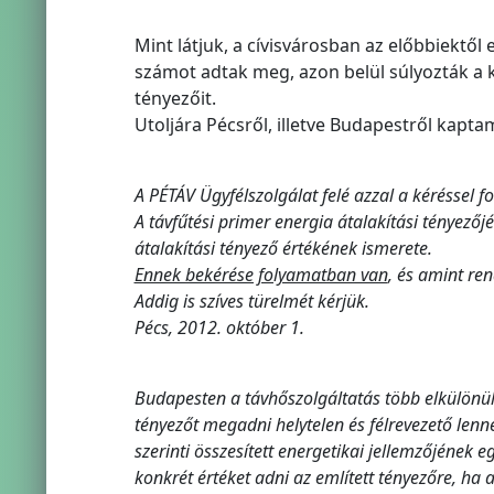
Mint látjuk, a cívisvárosban az előbbiektő
számot adtak meg, azon belül súlyozták a 
tényezőit.
Utoljára Pécsről, illetve Budapestről kaptam
A PÉTÁV Ügyfélszolgálat felé azzal a kéréssel f
A távfűtési primer energia átalakítási tényez
átalakítási tényező értékének ismerete.
Ennek bekérése folyamatban van
, és amint re
Addig is szíves türelmét kérjük.
Pécs, 2012. október 1.
Budapesten a távhőszolgáltatás több elkülönü
tényezőt megadni helytelen és félrevezető lenne
szerinti összesített energetikai jellemzőjének
konkrét értéket adni az említett tényezőre, ha