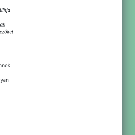
lítja
nak
yezőket
ennek
gyan