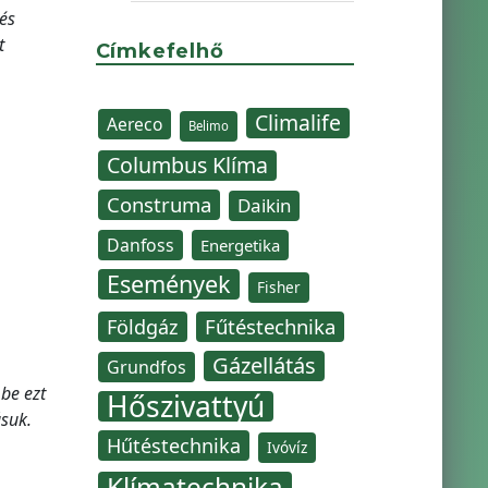
és
t
Címkefelhő
Climalife
Aereco
Belimo
Columbus Klíma
Construma
Daikin
Danfoss
Energetika
Események
Fisher
Fűtéstechnika
Földgáz
Gázellátás
Grundfos
 be ezt
Hőszivattyú
suk.
Hűtéstechnika
Ivóvíz
Klímatechnika