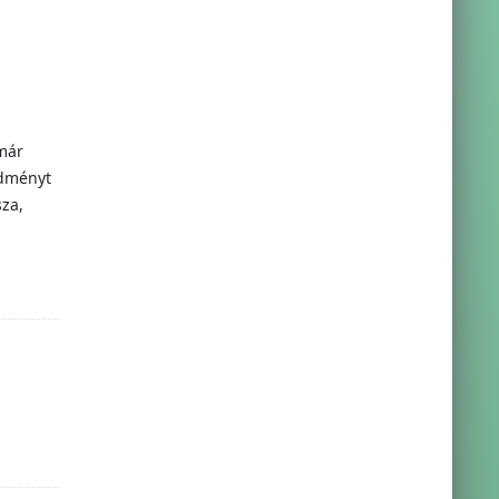
már
edményt
za,