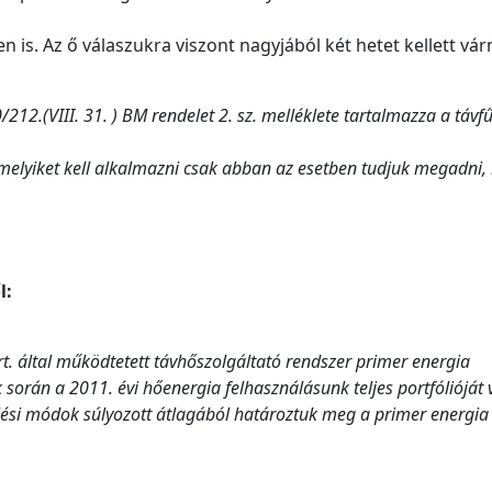
is. Az ő válaszukra viszont nagyjából két hetet kellett várn
12.(VIII. 31. ) BM rendelet 2. sz. melléklete tartalmazza a távfű
 melyiket kell alkalmazni csak abban az esetben tudjuk megadni,
l:
t. által működtetett távhőszolgáltató rendszer primer energia
 során a 2011. évi hőenergia felhasználásunk teljes portfólióját 
lési módok súlyozott átlagából határoztuk meg a primer energia