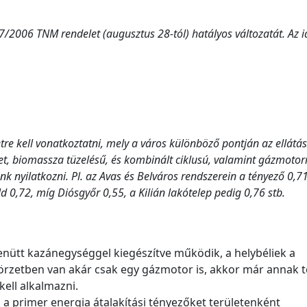
/2006 TNM rendelet (augusztus 28-tól) hatályos változatát. Az i
etre kell vonatkoztatni, mely a város különböző pontján az ellátás
et, biomassza tüzelésű, és kombinált ciklusú, valamint gázmotor
nk nyilatkozni. Pl. az Avas és Belváros rendszerein a tényező 0,71
 0,72, míg Diósgyőr 0,55, a Kilián lakótelep pedig 0,76 stb.
nütt kazánegységgel kiegészítve működik, a helybéliek a
örzetben van akár csak egy gázmotor is, akkor már annak t
ell alkalmazni.
, a primer energia átalakítási tényezőket területenként