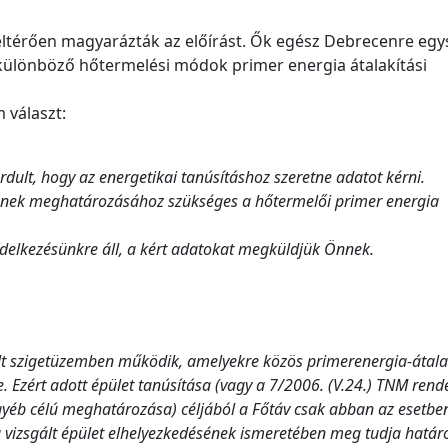
l eltérően magyarázták az előírást. Ők egész Debrecenre eg
különböző hőtermelési módok primer energia átalakítási
 választ:
ordult, hogy az energetikai tanúsításhoz szeretne adatot kérni.
őjének meghatározásához szükséges a hőtermelői primer energia
ndelkezésünkre áll, a kért adatokat megküldjük Önnek.
lt szigetüzemben működik, amelyekre közös primerenergia-átalak
. Ezért adott épület tanúsítása (vagy a 7/2006. (V.24.) TNM rende
 egyéb célú meghatározása) céljából a Főtáv csak abban az esetbe
 a vizsgált épület elhelyezkedésének ismeretében meg tudja határo