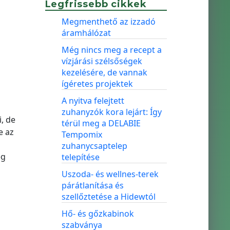
Legfrissebb cikkek
Megmenthető az izzadó
áramhálózat
Még nincs meg a recept a
vízjárási szélsőségek
kezelésére, de vannak
ígéretes projektek
A nyitva felejtett
zuhanyzók kora lejárt: Így
, de
térül meg a DELABIE
e az
Tempomix
zuhanycsaptelep
ég
telepítése
Uszoda- és wellnes-terek
párátlanítása és
szellőztetése a Hidewtól
Hő- és gőzkabinok
szabványa