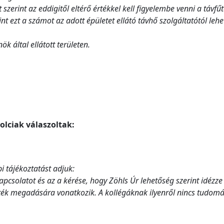
erint az eddigitől eltérő értékkel kell figyelembe venni a távfűt
nt ezt a számot az adott épületet ellátó távhő szolgáltatótól lehe
k által ellátott területen.
olciak válaszoltak:
i tájékoztatást adjuk:
pcsolatot és az a kérése, hogy Zöhls Úr lehetőség szerint idézze
ték megadására vonatkozik. A kollégáknak ilyenről nincs tudomá