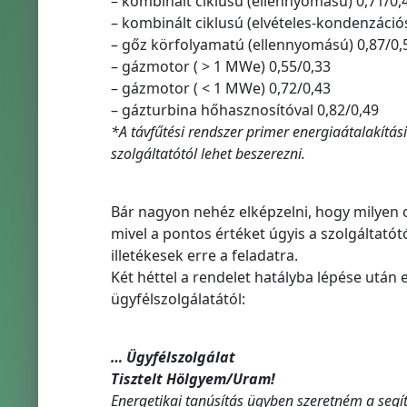
– kombinált ciklusú (ellennyomású) 0,71/0,
– kombinált ciklusú (elvételes-kondenzációs
– gőz körfolyamatú (ellennyomású) 0,87/0,
– gázmotor ( > 1 MWe) 0,55/0,33
– gázmotor ( < 1 MWe) 0,72/0,43
– gázturbina hőhasznosítóval 0,82/0,49
*A távfűtési rendszer primer energiaátalakítási
szolgáltatótól lehet beszerezni.
Bár nagyon nehéz elképzelni, hogy milyen o
mivel a pontos értéket úgyis a szolgáltatótó
illetékesek erre a feladatra.
Két héttel a rendelet hatályba lépése után
ügyfélszolgálatától:
… Ügyfélszolgálat
Tisztelt Hölgyem/Uram!
Energetikai tanúsítás ügyben szeretném a segít