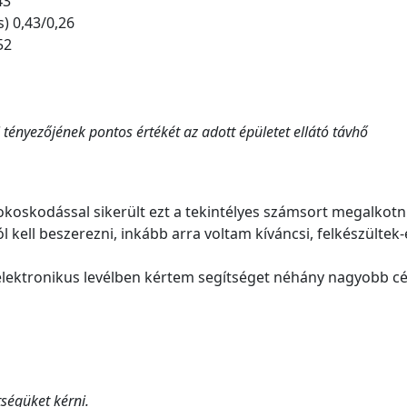
43
) 0,43/0,26
52
 tényezőjének pontos értékét az adott épületet ellátó távhő
koskodással sikerült ezt a tekintélyes számsort megalkotni
l kell beszerezni, inkább arra voltam kíváncsi, felkészültek-
 elektronikus levélben kértem segítséget néhány nagyobb c
ségüket kérni.