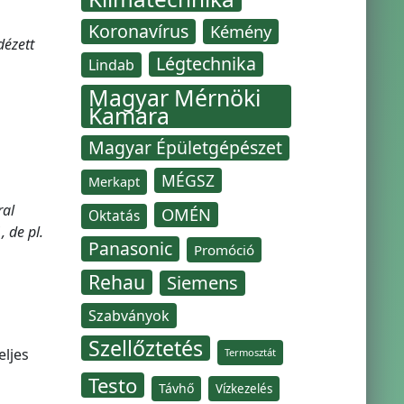
Koronavírus
Kémény
dézett
Légtechnika
Lindab
Magyar Mérnöki
Kamara
Magyar Épületgépészet
MÉGSZ
Merkapt
ral
OMÉN
Oktatás
, de pl.
Panasonic
Promóció
Rehau
Siemens
Szabványok
Szellőztetés
eljes
Termosztát
Testo
Távhő
Vízkezelés