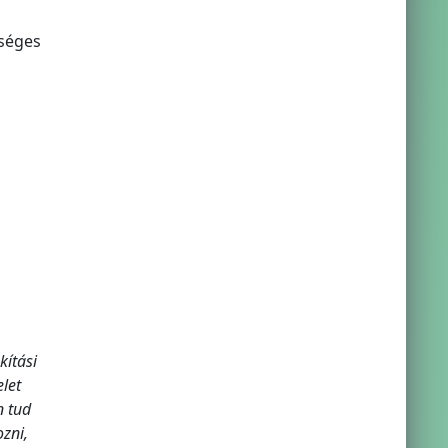
ységes
ítási
let
n tud
zni,