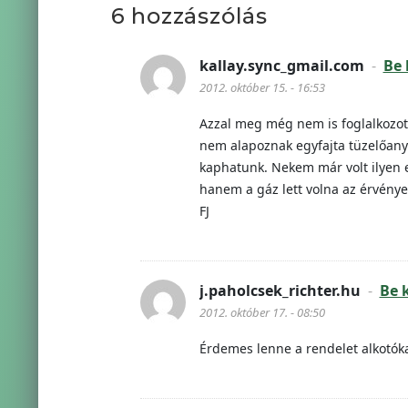
6 hozzászólás
kallay.sync_gmail.com
-
Be 
2012. október 15. - 16:53
Azzal meg még nem is foglalkozot
nem alapoznak egyfajta tüzelőany
kaphatunk. Nekem már volt ilyen
hanem a gáz lett volna az érvénye
FJ
j.paholcsek_richter.hu
-
Be 
2012. október 17. - 08:50
Érdemes lenne a rendelet alkotók