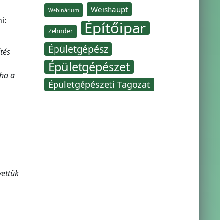
Weishaupt
Webinárium
i:
Építőipar
Zehnder
Épületgépész
tés
Épületgépészet
 ha a
Épületgépészeti Tagozat
vettük