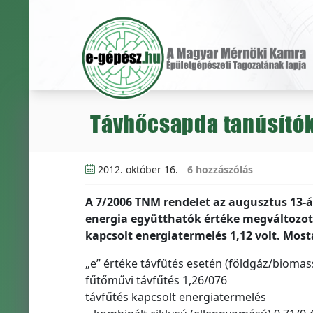
Távhőcsapda tanúsító
2012. október 16.
6 hozzászólás
A 7/2006 TNM rendelet az augusztus 13-á
energia együtthatók értéke megváltozott.
kapcsolt energiatermelés 1,12 volt. Most
„e” értéke távfűtés esetén (földgáz/biomas
fűtőművi távfűtés 1,26/076
távfűtés kapcsolt energiatermelés