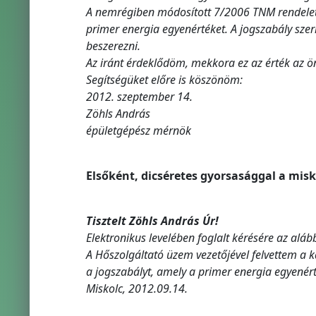
A nemrégiben módosított 7/2006 TNM rendelet sz
primer energia egyenértéket. A jogszabály szeri
beszerezni.
Az iránt érdeklődöm, mekkora ez az érték az önö
Segítségüket előre is köszönöm:
2012. szeptember 14.
Zöhls András
épületgépész mérnök
Elsőként, dicséretes gyorsasággal a misk
Tisztelt Zöhls András Úr!
Elektronikus levelében foglalt kérésére az alább
A Hőszolgáltató üzem vezetőjével felvettem a ka
a jogszabályt, amely a primer energia egyenér
Miskolc, 2012.09.14.