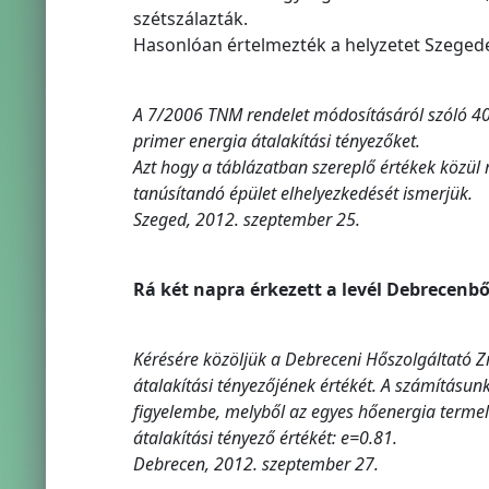
szétszálazták.
Hasonlóan értelmezték a helyzetet Szegeden 
A 7/2006 TNM rendelet módosításáról szóló 40/2
primer energia átalakítási tényezőket.
Azt hogy a táblázatban szereplő értékek közül
tanúsítandó épület elhelyezkedését ismerjük.
Szeged, 2012. szeptember 25.
Rá két napra érkezett a levél Debrecenbő
Kérésére közöljük a Debreceni Hőszolgáltató Zr
átalakítási tényezőjének értékét. A számításunk
figyelembe, melyből az egyes hőenergia terme
átalakítási tényező értékét: e=0.81.
Debrecen, 2012. szeptember 27.