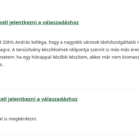
kell jelentkezni a válaszadáshoz
t Zöhls András kolléga, hogy a nagyobb városok távhőszolgáltatói 
agra. A tanúsítvány készítésének időpontja szerint is más-más er
 esetem: ha egy hónappal később készítem, akkor már nem biomass
s.
kell jelentkezni a válaszadáshoz
at is megkérdezni.