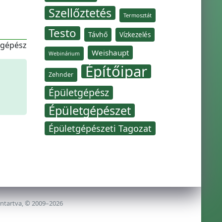
Szellőztetés
Termosztát
Testo
Távhő
Vízkezelés
-gépész
Weishaupt
Webinárium
Építőipar
Zehnder
Épületgépész
Épületgépészet
Épületgépészeti Tagozat
nntartva, © 2009–2026