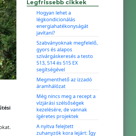
Legfrissebb cikkek
Hogyan lehet a
légkondicionálás
energiahatékonyságát
javítani?
Szabványoknak megfelelő,
gyors és alapos
szivárgáskeresés a testo
513, 514 és 515 EX
segítségével
Megmenthető az izzadó
áramhálózat
Még nincs meg a recept a
vízjárási szélsőségek
űtési
kezelésére, de vannak
ígéretes projektek
A nyitva felejtett
okat.
zuhanyzók kora lejárt: Így