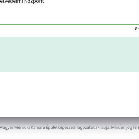
zetvédelmi Központ
e
 Magyar Mérnöki Kamara Épületképészeti Tagozatának lapja. Minden jog fe