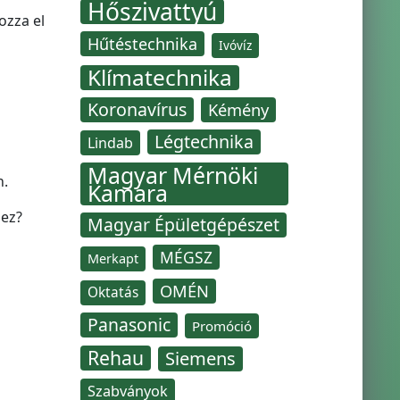
Hőszivattyú
ozza el
Hűtéstechnika
Ivóvíz
Klímatechnika
Koronavírus
Kémény
Légtechnika
Lindab
Magyar Mérnöki
n.
Kamara
hez?
Magyar Épületgépészet
MÉGSZ
Merkapt
OMÉN
Oktatás
Panasonic
Promóció
Rehau
Siemens
Szabványok