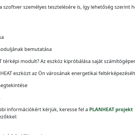
a szoftver személyes tesztelésére is, így lehetőség szerint h
sa
 moduljának bemutatása
 térképi modult? Az eszköz kipróbálása saját számítógépe
NHEAT eszközt az Ön városának energetikai feltérképezésé
megtekintése
.
bi információkért kérjük, keresse fel a
PLANHEAT projekt
ezőkkel: