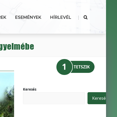
|
REK
ESEMÉNYEK
HÍRLEVÉL
figyelmébe
1
TETSZIK
Keresés
Keresés