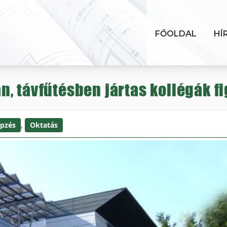
FŐOLDAL
HÍ
, távfűtésben jártas kollégák 
pzés
,
Oktatás