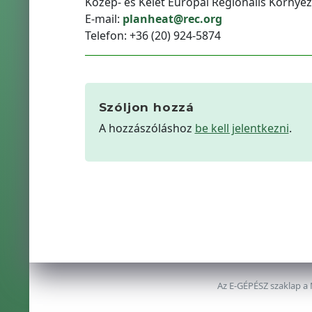
Közép- és Kelet Európai Regionális Környe
E-mail:
planheat@rec.org
Telefon: +36 (20) 924-5874
Szóljon hozzá
A hozzászóláshoz
be kell jelentkezni
.
Az E-GÉPÉSZ szaklap a