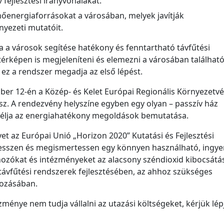
 fejlesztési irányvonalakat.
hőenergiaforrásokat a városában, melyek javítják
yezeti mutatóit.
a a városok segítése hatékony és fenntartható távfűtési
érképen is megjeleníteni és elemezni a városában találhat
ez a rendszer megadja az első lépést.
er 12-én a Közép- és Kelet Európai Regionális Környezetv
z. A rendezvény helyszíne egyben egy olyan – passzív ház
célja az energiahatékony megoldások bemutatása.
 az Európai Unió „Horizon 2020” Kutatási és Fejlesztési
jlesszen és megismertessen egy könnyen használható, ingy
shozókat és intézményeket az alacsony széndioxid kibocsátá
távfűtési rendszerek fejlesztésében, az ahhoz szükséges
gozásában.
zménye nem tudja vállalni az utazási költségeket, kérjük lép