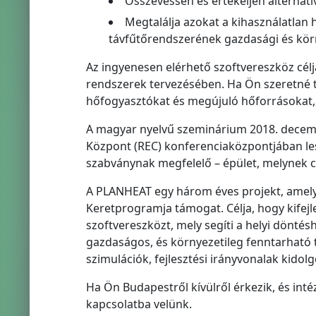
Összevessen és értékeljen alternatív
Megtalálja azokat a kihasználatlan 
távfűtőrendszerének gazdasági és körn
Az ingyenesen elérhető szoftvereszköz célj
rendszerek tervezésében. Ha Ön szeretné t
hőfogyasztókat és megújuló hőforrásokat, 
A magyar nyelvű szeminárium 2018. decemb
Központ (REC) konferenciaközpontjában les
szabványnak megfelelő – épület, melynek 
A PLANHEAT egy három éves projekt, amelyet
Keretprogramja támogat. Célja, hogy kife
szoftvereszközt, mely segíti a helyi dönté
gazdaságos, és környezetileg fenntarható 
szimulációk, fejlesztési irányvonalak kidol
Ha Ön Budapestről kívülről érkezik, és inté
kapcsolatba velünk.