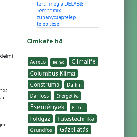
térül meg a DELABIE
Tempomix
zuhanycsaptelep
telepítése
ó
Címkefelhő
édelmi
Climalife
Aereco
Belimo
Columbus Klíma
Construma
Daikin
enes
Danfoss
Energetika
sú,
Események
Fisher
Fűtéstechnika
Földgáz
jen
Gázellátás
Grundfos